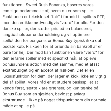
funktionen i Sweet Rush Bonanza, baseres vores
endelige bedømmelse af, hvem du er som spiller.
Funktionen er teknisk set “fair” i forhold til spillets RTP,
men den er ikke nødvendigvis “værd” for alle. For den
danske spiller, der sætter pris på en balanceret,
langtidsholdbar underholdning og vil optimere
spilletiden for pengene, er Bonus Buy typisk ikke det
bedste køb. Risikoen for at brænde sin bankroll af er
bare for høj. Derimod kan funktionen være “værd” for
den erfarne spiller med et specifikt mål: at opleve
bonusrundens action med det samme, med et afsat
ekstrabudget og en accept af risikoen. Det er en
luksusfunktion for dem, der jager et kick, ikke en vigtig
del af spillet. Vores råd er at studere basisspillet at
kende først, sætte klare grænser, og kun tænke på
Bonus Buy som en sjælden, bevidst planlagt
ekstrarunde – ikke på noget tidspunkt som din normale
måde at spille på.