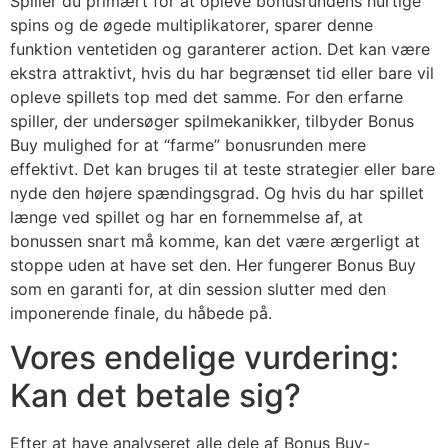
Spiller du primært for at opleve bonusrundens hurtige
spins og de øgede multiplikatorer, sparer denne
funktion ventetiden og garanterer action. Det kan være
ekstra attraktivt, hvis du har begrænset tid eller bare vil
opleve spillets top med det samme. For den erfarne
spiller, der undersøger spilmekanikker, tilbyder Bonus
Buy mulighed for at “farme” bonusrunden mere
effektivt. Det kan bruges til at teste strategier eller bare
nyde den højere spændingsgrad. Og hvis du har spillet
længe ved spillet og har en fornemmelse af, at
bonussen snart må komme, kan det være ærgerligt at
stoppe uden at have set den. Her fungerer Bonus Buy
som en garanti for, at din session slutter med den
imponerende finale, du håbede på.
Vores endelige vurdering:
Kan det betale sig?
Efter at have analyseret alle dele af Bonus Buy-