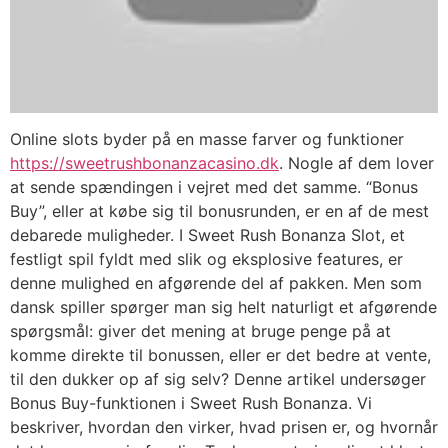
Online slots byder på en masse farver og funktioner
https://sweetrushbonanzacasino.dk
. Nogle af dem lover
at sende spændingen i vejret med det samme. “Bonus
Buy”, eller at købe sig til bonusrunden, er en af de mest
debarede muligheder. I Sweet Rush Bonanza Slot, et
festligt spil fyldt med slik og eksplosive features, er
denne mulighed en afgørende del af pakken. Men som
dansk spiller spørger man sig helt naturligt et afgørende
spørgsmål: giver det mening at bruge penge på at
komme direkte til bonussen, eller er det bedre at vente,
til den dukker op af sig selv? Denne artikel undersøger
Bonus Buy-funktionen i Sweet Rush Bonanza. Vi
beskriver, hvordan den virker, hvad prisen er, og hvornår