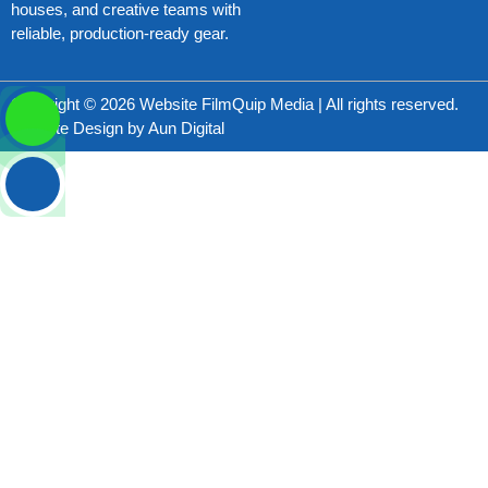
houses, and creative teams with
reliable, production-ready gear.
Copyright © 2026 Website FilmQuip Media | All rights reserved.
Website Design by
Aun Digital