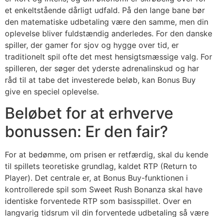
et enkeltstående dårligt udfald. På den lange bane bør
den matematiske udbetaling være den samme, men din
oplevelse bliver fuldstændig anderledes. For den danske
spiller, der gamer for sjov og hygge over tid, er
traditionelt spil ofte det mest hensigtsmæssige valg. For
spilleren, der søger det yderste adrenalinskud og har
råd til at tabe det investerede beløb, kan Bonus Buy
give en speciel oplevelse.
Beløbet for at erhverve
bonussen: Er den fair?
For at bedømme, om prisen er retfærdig, skal du kende
til spillets teoretiske grundlag, kaldet RTP (Return to
Player). Det centrale er, at Bonus Buy-funktionen i
kontrollerede spil som Sweet Rush Bonanza skal have
identiske forventede RTP som basisspillet. Over en
langvarig tidsrum vil din forventede udbetaling så være