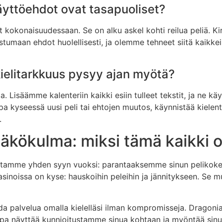
äyttöehdot ovat tasapuoliset?
t kokonaisuudessaan. Se on alku askel kohti reilua peliä. K
umaan ehdot huolellisesti, ja olemme tehneet siitä kaikkein h
 kielitarkkuus pysyy ajan myötä?
 Lisäämme kalenteriin kaikki esiin tulleet tekstit, ja ne k
ipa kyseessä uusi peli tai ehtojen muutos, käynnistää kielen
.
kökulma: miksi tämä kaikki o
itamme yhden syyn vuoksi: parantaaksemme sinun pelikokemu
kasinoissa on kyse: hauskoihin peleihin ja jännitykseen. Se 
da palvelua omalla kielelläsi ilman kompromisseja. Dragoni
tapa näyttää kunnioitustamme sinua kohtaan ja myöntää sin