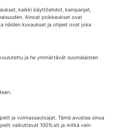
vaukset, kaikki käyttöehdot, kampanjat,
naisuuden. Ainoat poikkeukset ovat
tta näiden kuvaukset ja ohjeet ovat joka
 koulutettu ja he ymmärtävät suomalaisten
teen.
 pelit ja voimassaoloajat. Tämä avustaa sinua
pelit vaikuttavat 100%:sti ja mitkä vain