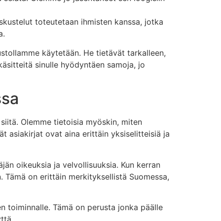
kustelut toteutetaan ihmisten kanssa, jotka
a.
vustollamme käytetään. He tietävät tarkalleen,
käsitteitä sinulle hyödyntäen samoja, jo
ssa
 siitä. Olemme tietoisia myöskin, miten
siakirjat ovat aina erittäin yksiselitteisiä ja
än oikeuksia ja velvollisuuksia. Kun kerran
n. Tämä on erittäin merkityksellistä Suomessa,
n toiminnalle. Tämä on perusta jonka päälle
ttä.