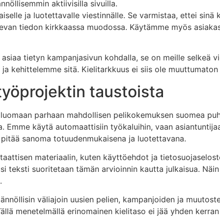
öllisemmin aktiivisilla sivuilla.
lle ja luotettavalle viestinnälle. Se varmistaa, ettei sin
olevan tiedon kirkkaassa muodossa. Käytämme myös asiakastu
iaa tietyn kampanjasivun kohdalla, se on meille selkeä viesti
n ja kehittelemme sitä. Kielitarkkuus ei siis ole muuttuma
työprojektin taustoista
 luomaan parhaan mahdollisen pelikokemuksen suomea puhuvil
lla. Emme käytä automaattisiin työkaluihin, vaan asiantuntija
 on pitää sanoma totuudenmukaisena ja luotettavana.
taattisen materiaalin, kuten käyttöehdot ja tietosuojaselos
uusi teksti suoritetaan tämän arvioinnin kautta julkaisua. N
.
nnöllisin väliajoin uusien pelien, kampanjoiden ja muutos
llä menetelmällä erinomainen kielitaso ei jää yhden kerran