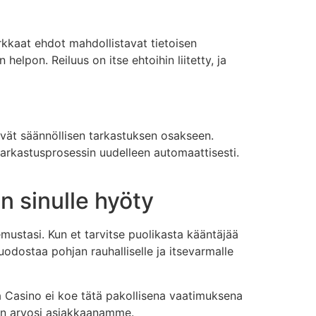
irkkaat ehdot mahdollistavat tietoisen
elpon. Reiluus on itse ehtoihin liitetty, ja
äyvät säännöllisen tarkastuksen osakseen.
tarkastusprosessin uudelleen automaattisesti.
n sinulle hyöty
stasi. Kun et tarvitse puolikasta kääntäjää
muodostaa pohjan rauhalliselle ja itsevarmalle
a Casino ei koe tätä pakollisena vaatimuksena
un arvosi asiakkaanamme.