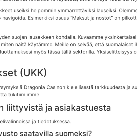
keet useiksi helpommin ymmärrettäviksi lauseiksi. Olemme li
o navigoida. Esimerkiksi osuus “Maksut ja nostot” on pilkottu e
n suojan lausekkeen kohdalla. Kuvaamme yksinkertaisella ki
miten näitä käytämme. Meille on selvää, että suomalaiset i
ottamuksesi myös tässä tällä sektorilla. Yksiselitteisyys o
kset (UKK)
ysymyksiä Dragonia Casinon kielellisestä tarkkuudesta ja suo
tä tukitiimiimme.
 liittyvistä ja asiakastuesta
elivalinnoissa ja tiedotuksessa.
vusto saatavilla suomeksi?