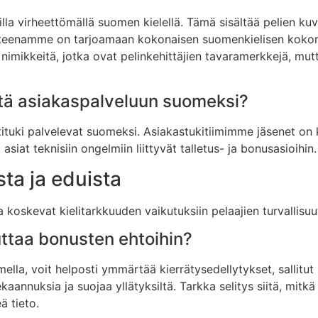
illa virheettömällä suomen kielellä. Tämä sisältää pelien ku
oitteenamme on tarjoamaan kokonaisen suomenkielisen koko
ä nimikkeitä, jotka ovat pelinkehittäjien tavaramerkkejä, mu
ttä asiakaspalveluun suomeksi?
ituki palvelevat suomeksi. Asiakastukitiimimme jäsenet on
asiat teknisiin ongelmiin liittyvät talletus- ja bonusasioihin.
ta ja eduista
koskevat kielitarkkuuden vaikutuksiin pelaajien turvallisuu
kuttaa bonusten ehtoihin?
lla, voit helposti ymmärtää kierrätysedellytykset, sallitut
annuksia ja suojaa yllätyksiltä. Tarkka selitys siitä, mitkä 
ä tieto.