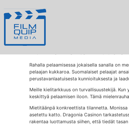
Dragonia Casino 
pelaa ilmaiseksi dragonia casino
Casinolla ym
vaatii myös selkeää ja moitteetonta viestintä
ja peliohjeet – on käynyt ammattisuomentajan 
Kuinka kielitarkkuus on
Rahalla pelaamisessa jokaisella sanalla on mer
pelaajan kukkaroa. Suomalaiset pelaajat ansai
perustavanlaatuisesta kunnioituksesta ja laad
Meille kielitarkkuus on turvallisuustekijä. Kun
keskittyä pelaamisen iloon. Tämä mielenrauha 
Mietitäänpä konkreettista tilannetta. Monissa e
asetettu katto. Dragonia Casinon tarkastetus
rakentaa luottamusta siihen, että tiedät tasan