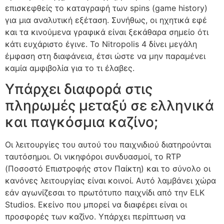
επισκεφθείς το καταγραφή των spins (game history)
για μια αναλυτική εξέταση. Συνήθως, οι ηχητικά εφέ
και τα κινούμενα γραφικά είναι ξεκάθαρα σημείο ότι
κάτι ευχάριστο έγινε. Το Nitropolis 4 δίνει μεγάλη
έμφαση στη διαφάνεια, έτσι ώστε να μην παραμένει
καμία αμφιβολία για το τι έλαβες.
Υπάρχει διαφορά στις
πληρωμές μεταξύ σε ελληνικά
και παγκόσμια καζίνο;
Οι λειτουργίες του αυτού του παιχνιδιού διατηρούνται
ταυτόσημοι. Οι νικηφόροι συνδυασμοί, το RTP
(Ποσοστό Επιστροφής στον Παίκτη) και το σύνολο οι
κανόνες λειτουργίας είναι κοινοί. Αυτό λαμβάνει χώρα
εάν αγωνίζεσαι το πρωτότυπο παιχνίδι από την ELK
Studios. Εκείνο που μπορεί να διαφέρει είναι οι
προσφορές των καζίνο. Υπάρχει περίπτωση να