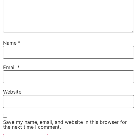
Name
*
Email
*
Website
Save my name, email, and website in this browser for
the next time I comment.