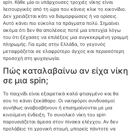
spin. Κάθε μία οι υπάρχουσες τροχιές νίκης είναι
λειτουργικές από τη ώρα που κάνεις κλικ το εικονίδιο.
Δεν χρειάζεται κάτι να διαμορφώσεις ή να ορίσεις.
Αυτό κάνει πιο εύκολα τα πράγματα πολύ. Σημαίνει
ακόμα ότι δεν θα απολέσεις ποτέ μια επιτυχία λόγω
του ότι ξέχασες να επιλέξεις μια συγκεκριμένη γραμμή
πληρωμής. Για εμάς στην Ελλάδα, το γεγονός
μεταφράζεται σε ελαφρύτερο άγχος και περισσότερη
προσοχή στη ψυχαγωγία.
Πώς καταλαβαίνω αν είχα νίκη
σε μια spin;
Το παιχνίδι είναι εξαιρετικά καλά φτιαγμένο και θα
σου το κάνει ξεκάθαρο. Οι νικηφόροι συνδυασμοί
συνήθως αναβοσβήνουν ή επισημαίνονται με μια
κινούμενη ένδειξη. Το συνολικό νίκη του spin
παρουσιάζεται άμεσα στον πίνακα ελέγχου. Αν δεν
προλάβεις τη χρονική στιγμή, μπορείς πάντοτε να