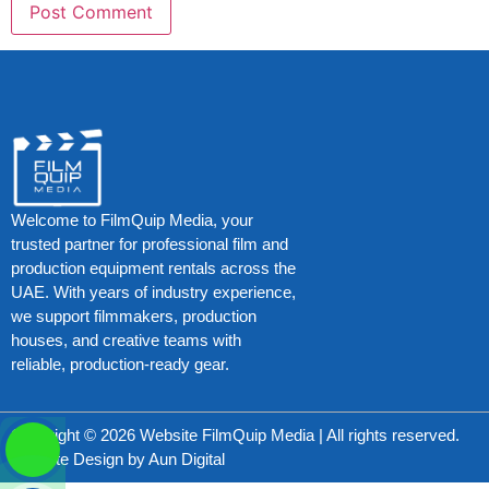
Welcome to FilmQuip Media, your
trusted partner for professional film and
production equipment rentals across the
UAE. With years of industry experience,
we support filmmakers, production
houses, and creative teams with
reliable, production-ready gear.
Copyright © 2026 Website FilmQuip Media | All rights reserved.
Website Design by
Aun Digital