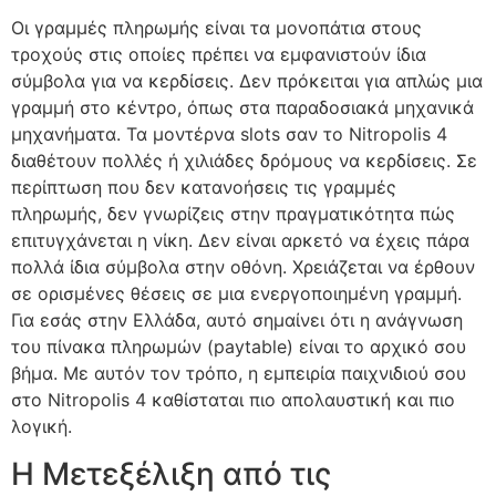
Οι γραμμές πληρωμής είναι τα μονοπάτια στους
τροχούς στις οποίες πρέπει να εμφανιστούν ίδια
σύμβολα για να κερδίσεις. Δεν πρόκειται για απλώς μια
γραμμή στο κέντρο, όπως στα παραδοσιακά μηχανικά
μηχανήματα. Τα μοντέρνα slots σαν το Nitropolis 4
διαθέτουν πολλές ή χιλιάδες δρόμους να κερδίσεις. Σε
περίπτωση που δεν κατανοήσεις τις γραμμές
πληρωμής, δεν γνωρίζεις στην πραγματικότητα πώς
επιτυγχάνεται η νίκη. Δεν είναι αρκετό να έχεις πάρα
πολλά ίδια σύμβολα στην οθόνη. Χρειάζεται να έρθουν
σε ορισμένες θέσεις σε μια ενεργοποιημένη γραμμή.
Για εσάς στην Ελλάδα, αυτό σημαίνει ότι η ανάγνωση
του πίνακα πληρωμών (paytable) είναι το αρχικό σου
βήμα. Με αυτόν τον τρόπο, η εμπειρία παιχνιδιού σου
στο Nitropolis 4 καθίσταται πιο απολαυστική και πιο
λογική.
Η Μετεξέλιξη από τις