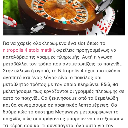
Για να χαρείς ολοκληρωμένα ένα slot όπως το
nitropolis 4 stoiximatiki
, οφείλεις προηγουμένως να
καταλάβεις τις γραμμές πληρωμής. Αυτή η γνώση
μεταβάλλει τον τρόπο που αντιμετωπίζεις το παιχνίδι.
Στην ελληνική αγορά, το Nitropolis 4 έχει αποτελέσει
αγαπητό και ένας λόγος είναι ο ποικίλος και
μεταβλητός τρόπος με τον οποίο πληρώνει. Εδώ, θα
μελετήσουμε πώς εργάζονται οι γραμμές πληρωμής σε
αυτό το παιχνίδι. Θα ξεκινήσουμε από τα θεμελιώδη
και θα συνεχίσουμε σε πρακτικές λεπτομέρειες. Θα
δούμε πώς το σύστημα Megaways μεταμορφώνει το
παιχνίδι, πώς οι παράγοντες μπορούν να εκτοξεύσουν
τα κέρδη σου και τι συνεπάγεται όλο αυτό για τον