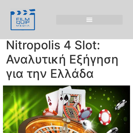
Πώς Λειτουργούν οι
Γραμμές
Αποπληρωμής στο
Nitropolis 4 Slot:
Αναλυτική Εξήγηση
για την Ελλάδα