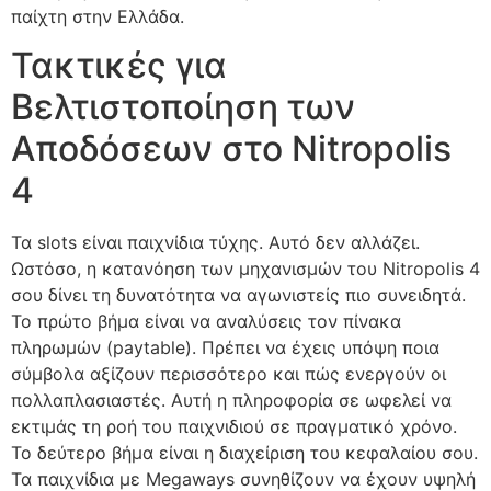
παίχτη στην Ελλάδα.
Τακτικές για
Βελτιστοποίηση των
Αποδόσεων στο Nitropolis
4
Τα slots είναι παιχνίδια τύχης. Αυτό δεν αλλάζει.
Ωστόσο, η κατανόηση των μηχανισμών του Nitropolis 4
σου δίνει τη δυνατότητα να αγωνιστείς πιο συνειδητά.
Το πρώτο βήμα είναι να αναλύσεις τον πίνακα
πληρωμών (paytable). Πρέπει να έχεις υπόψη ποια
σύμβολα αξίζουν περισσότερο και πώς ενεργούν οι
πολλαπλασιαστές. Αυτή η πληροφορία σε ωφελεί να
εκτιμάς τη ροή του παιχνιδιού σε πραγματικό χρόνο.
Το δεύτερο βήμα είναι η διαχείριση του κεφαλαίου σου.
Τα παιχνίδια με Megaways συνηθίζουν να έχουν υψηλή