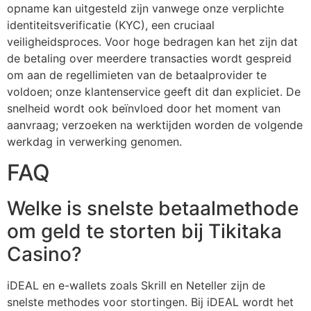
opname kan uitgesteld zijn vanwege onze verplichte
identiteitsverificatie (KYC), een cruciaal
veiligheidsproces. Voor hoge bedragen kan het zijn dat
de betaling over meerdere transacties wordt gespreid
om aan de regellimieten van de betaalprovider te
voldoen; onze klantenservice geeft dit dan expliciet. De
snelheid wordt ook beïnvloed door het moment van
aanvraag; verzoeken na werktijden worden de volgende
werkdag in verwerking genomen.
FAQ
Welke is snelste betaalmethode
om geld te storten bij Tikitaka
Casino?
iDEAL en e-wallets zoals Skrill en Neteller zijn de
snelste methodes voor stortingen. Bij iDEAL wordt het