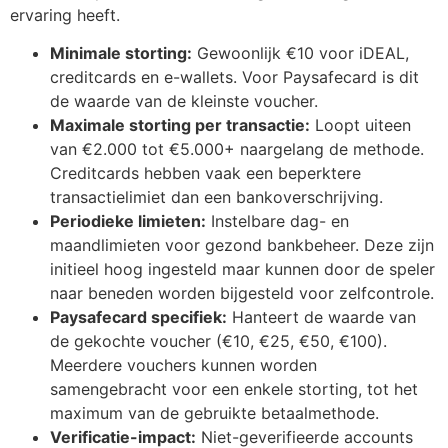
ervaring heeft.
Minimale storting:
Gewoonlijk €10 voor iDEAL,
creditcards en e-wallets. Voor Paysafecard is dit
de waarde van de kleinste voucher.
Maximale storting per transactie:
Loopt uiteen
van €2.000 tot €5.000+ naargelang de methode.
Creditcards hebben vaak een beperktere
transactielimiet dan een bankoverschrijving.
Periodieke limieten:
Instelbare dag- en
maandlimieten voor gezond bankbeheer. Deze zijn
initieel hoog ingesteld maar kunnen door de speler
naar beneden worden bijgesteld voor zelfcontrole.
Paysafecard specifiek:
Hanteert de waarde van
de gekochte voucher (€10, €25, €50, €100).
Meerdere vouchers kunnen worden
samengebracht voor een enkele storting, tot het
maximum van de gebruikte betaalmethode.
Verificatie-impact:
Niet-geverifieerde accounts