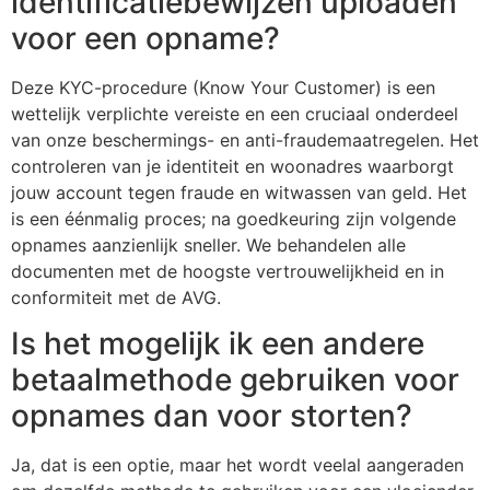
identificatiebewijzen uploaden
voor een opname?
Deze KYC-procedure (Know Your Customer) is een
wettelijk verplichte vereiste en een cruciaal onderdeel
van onze beschermings- en anti-fraudemaatregelen. Het
controleren van je identiteit en woonadres waarborgt
jouw account tegen fraude en witwassen van geld. Het
is een éénmalig proces; na goedkeuring zijn volgende
opnames aanzienlijk sneller. We behandelen alle
documenten met de hoogste vertrouwelijkheid en in
conformiteit met de AVG.
Is het mogelijk ik een andere
betaalmethode gebruiken voor
opnames dan voor storten?
Ja, dat is een optie, maar het wordt veelal aangeraden