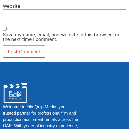
Website
Save my name, email, and website in this browser for
the next time I comment.
Welcome to FilmQuip Media, your
trusted partner for professional film and
production equipment rentals across the
UAE. With years of industry experience,