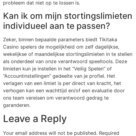
probleem dat niet op te lossen is.
Kan ik om mijn stortingslimieten
individueel aan te passen?
Zeker, binnen bepaalde parameters biedt Tikitaka
Casino spelers de mogelijkheid om zelf dagelijkse,
wekelijkse of maandelijkse stortingslimieten in te stellen
als onderdeel van onze verantwoord speeltools. Deze
limieten kun je instellen in het “Veilig Spelen” of
“Accountinstellingen” gedeelte van je profiel. Het
verlagen van een limiet is per direct van kracht, het
verhogen kan een wachttijd en/of een evaluatie door
ons team vereisen om verantwoord gedrag te
garanderen.
Leave a Reply
Your email address will not be published.
Required