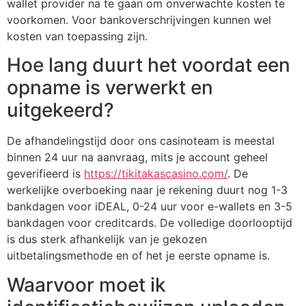
wallet provider na te gaan om onverwachte kosten te
voorkomen. Voor bankoverschrijvingen kunnen wel
kosten van toepassing zijn.
Hoe lang duurt het voordat een
opname is verwerkt en
uitgekeerd?
De afhandelingstijd door ons casinoteam is meestal
binnen 24 uur na aanvraag, mits je account geheel
geverifieerd is
https://tikitakascasino.com/
. De
werkelijke overboeking naar je rekening duurt nog 1-3
bankdagen voor iDEAL, 0-24 uur voor e-wallets en 3-5
bankdagen voor creditcards. De volledige doorlooptijd
is dus sterk afhankelijk van je gekozen
uitbetalingsmethode en of het je eerste opname is.
Waarvoor moet ik