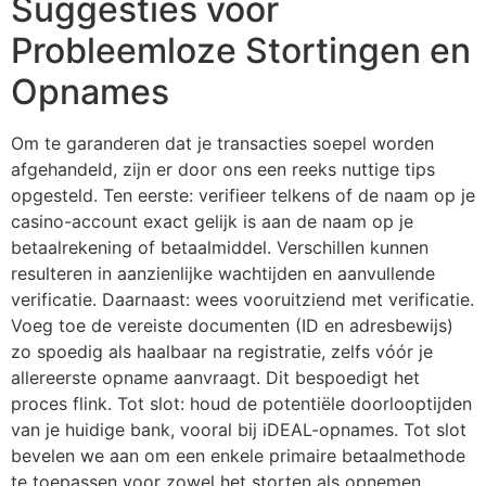
Suggesties voor
Probleemloze Stortingen en
Opnames
Om te garanderen dat je transacties soepel worden
afgehandeld, zijn er door ons een reeks nuttige tips
opgesteld. Ten eerste: verifieer telkens of de naam op je
casino-account exact gelijk is aan de naam op je
betaalrekening of betaalmiddel. Verschillen kunnen
resulteren in aanzienlijke wachtijden en aanvullende
verificatie. Daarnaast: wees vooruitziend met verificatie.
Voeg toe de vereiste documenten (ID en adresbewijs)
zo spoedig als haalbaar na registratie, zelfs vóór je
allereerste opname aanvraagt. Dit bespoedigt het
proces flink. Tot slot: houd de potentiële doorlooptijden
van je huidige bank, vooral bij iDEAL-opnames. Tot slot
bevelen we aan om een enkele primaire betaalmethode
te toepassen voor zowel het storten als opnemen,