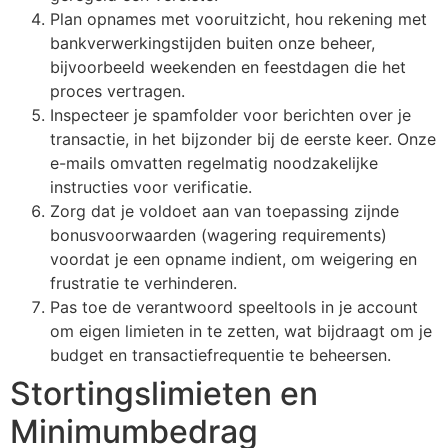
Plan opnames met vooruitzicht, hou rekening met
bankverwerkingstijden buiten onze beheer,
bijvoorbeeld weekenden en feestdagen die het
proces vertragen.
Inspecteer je spamfolder voor berichten over je
transactie, in het bijzonder bij de eerste keer. Onze
e-mails omvatten regelmatig noodzakelijke
instructies voor verificatie.
Zorg dat je voldoet aan van toepassing zijnde
bonusvoorwaarden (wagering requirements)
voordat je een opname indient, om weigering en
frustratie te verhinderen.
Pas toe de verantwoord speeltools in je account
om eigen limieten in te zetten, wat bijdraagt om je
budget en transactiefrequentie te beheersen.
Stortingslimieten en
Minimumbedrag