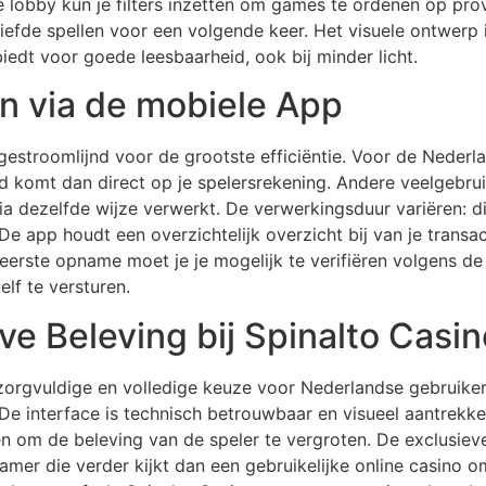
 lobby kun je filters inzetten om games te ordenen op provid
geliefde spellen voor een volgende keer. Het visuele ontwer
biedt voor goede leesbaarheid, ook bij minder licht.
n via de mobiele App
gestroomlijnd voor de grootste efficiëntie. Voor de Neder
 komt dan direct op je spelersrekening. Andere veelgebrui
a dezelfde wijze verwerkt. De verwerkingsduur variëren: di
app houdt een overzichtelijk overzicht bij van je transacti
je eerste opname moet je je mogelijk te verifiëren volgens d
lf te versturen.
ve Beleving bij Spinalto Casin
zorgvuldige en volledige keuze voor Nederlandse gebruikers.
e interface is technisch betrouwbaar en visueel aantrekkel
n om de beleving van de speler te vergroten. De exclusieve 
amer die verder kijkt dan een gebruikelijke online casino o