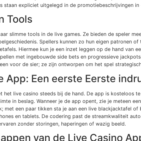
s staan expliciet uitgelegd in de promotiebeschrijvingen in
n Tools
ar slimme tools in de live games. Ze bieden de speler meer 
pelgeschiedenis. Spellers kunnen zo hun eigen patronen of t
etafels. Hiermee kun je een inzet leggen op de hand van een
ve spellen met ingebouwde side bets en progressieve jackpots
alleen voor de sier; ze zijn ontworpen om het spel strategis
e App: Een eerste Eerste indr
t het live casino steeds bij de hand. De app is kosteloos 
ruimte in beslag. Wanneer je de app opent, zie je meteen een 
; met een paar tikken sta je aan een live blackjacktafel of 
es en tablets. De codering past de streamkwaliteit automa
 ervaren zonder storingen, haperingen of wazig beeld.
appen van de Live Casino Ap