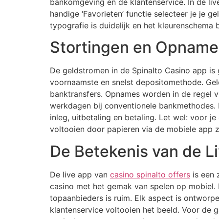
bankomgeving en de klantenservice. In de live
handige ‘Favorieten’ functie selecteer je je 
typografie is duidelijk en het kleurenschema 
Stortingen en Opname
De geldstromen in de Spinalto Casino app is 
voornaamste en snelst depositomethode. Geld
banktransfers. Opnames worden in de regel vi
werkdagen bij conventionele bankmethodes. De 
inleg, uitbetaling en betaling. Let wel: voor 
voltooien door papieren via de mobiele app ze
De Betekenis van de Li
De live app van
casino spinalto offers
is een 
casino met het gemak van spelen op mobiel. D
topaanbieders is ruim. Elk aspect is ontworpe
klantenservice voltooien het beeld. Voor de g