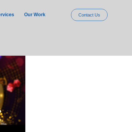
Spinalto Casino
rvices
Our Work
Contact Us