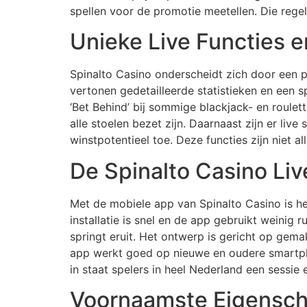
spellen voor de promotie meetellen. Die regel
Unieke Live Functies e
Spinalto Casino onderscheidt zich door een pa
vertonen gedetailleerde statistieken en een s
‘Bet Behind’ bij sommige blackjack- en roulett
alle stoelen bezet zijn. Daarnaast zijn er li
winstpotentieel toe. Deze functies zijn niet 
De Spinalto Casino Liv
Met de mobiele app van Spinalto Casino is he
installatie is snel en de app gebruikt weinig 
springt eruit. Het ontwerp is gericht op gemak
app werkt goed op nieuwe en oudere smartphon
in staat spelers in heel Nederland een sessie
Voornaamste Eigensch