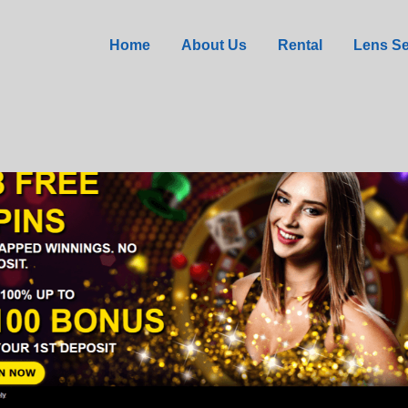
 Functionaliteiten bij 
Home
About Us
Rental
Lens Se
t Nederland