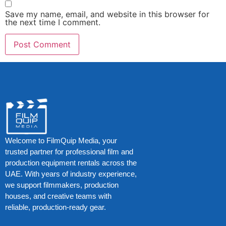
Save my name, email, and website in this browser for
the next time I comment.
Welcome to FilmQuip Media, your
trusted partner for professional film and
production equipment rentals across the
UAE. With years of industry experience,
we support filmmakers, production
houses, and creative teams with
reliable, production-ready gear.