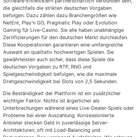
Software-Entwicklern partnerschaftlich verbunden sein,
die gleichfalls die strikten deutschen Vorgaben
befolgen. Dazu zählen dazu Branchengrößen wie
NetEnt, Play’n GO, Pragmatic Play oder Evolution
Gaming für Live-Casino. Sie alle haben unabhängige
Zertifizierungen für den deutschen Markt durchlaufen.
Diese Kooperationen garantieren eine umfangreiche
Auswahl an qualitativ hochwertigen Spielen. Sie
gewährleisten auch sicher, dass diese Spiele die
deutschen Vorgaben zu RTP, RNG und
Spielgeschwindigkeit befolgen, wie die maximale
Drehgeschwindigkeit bei Slots von 2,5 Sekunden.
Die Beständigkeit der Plattform ist ein zusätzlicher
wichtiger Faktor. Nichts ist ärgerlicher als
Unterbrechungen während eines Live-Dealer-Spiels oder
Probleme bei einer Auszahlung. Konzessionierte
Anbieter stecken Geld in zuverlässige Server-
Architekturen, oft mit Load-Balancing und