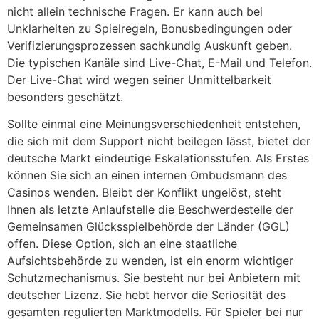
nicht allein technische Fragen. Er kann auch bei
Unklarheiten zu Spielregeln, Bonusbedingungen oder
Verifizierungsprozessen sachkundig Auskunft geben.
Die typischen Kanäle sind Live-Chat, E-Mail und Telefon.
Der Live-Chat wird wegen seiner Unmittelbarkeit
besonders geschätzt.
Sollte einmal eine Meinungsverschiedenheit entstehen,
die sich mit dem Support nicht beilegen lässt, bietet der
deutsche Markt eindeutige Eskalationsstufen. Als Erstes
können Sie sich an einen internen Ombudsmann des
Casinos wenden. Bleibt der Konflikt ungelöst, steht
Ihnen als letzte Anlaufstelle die Beschwerdestelle der
Gemeinsamen Glücksspielbehörde der Länder (GGL)
offen. Diese Option, sich an eine staatliche
Aufsichtsbehörde zu wenden, ist ein enorm wichtiger
Schutzmechanismus. Sie besteht nur bei Anbietern mit
deutscher Lizenz. Sie hebt hervor die Seriosität des
gesamten regulierten Marktmodells. Für Spieler bei nur