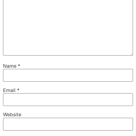
Name
*
Email
*
Website