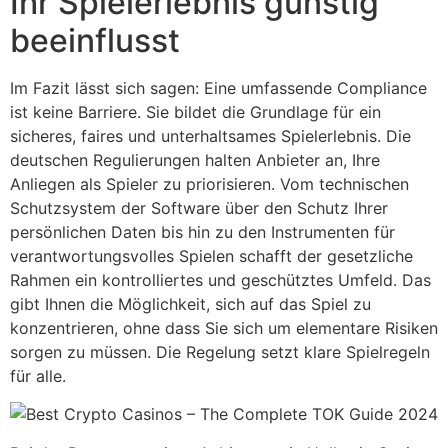
Ihr Spielerlebnis günstig
beeinflusst
Im Fazit lässt sich sagen: Eine umfassende Compliance
ist keine Barriere. Sie bildet die Grundlage für ein
sicheres, faires und unterhaltsames Spielerlebnis. Die
deutschen Regulierungen halten Anbieter an, Ihre
Anliegen als Spieler zu priorisieren. Vom technischen
Schutzsystem der Software über den Schutz Ihrer
persönlichen Daten bis hin zu den Instrumenten für
verantwortungsvolles Spielen schafft der gesetzliche
Rahmen ein kontrolliertes und geschütztes Umfeld. Das
gibt Ihnen die Möglichkeit, sich auf das Spiel zu
konzentrieren, ohne dass Sie sich um elementare Risiken
sorgen zu müssen. Die Regelung setzt klare Spielregeln
für alle.