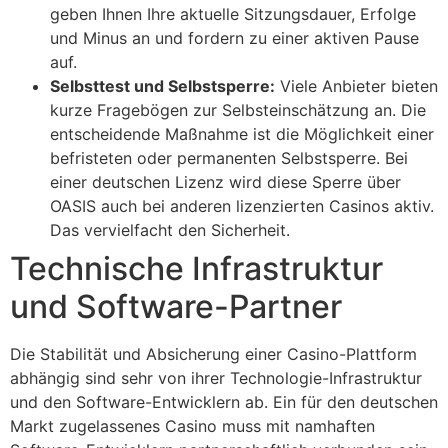
geben Ihnen Ihre aktuelle Sitzungsdauer, Erfolge
und Minus an und fordern zu einer aktiven Pause
auf.
Selbsttest und Selbstsperre:
Viele Anbieter bieten
kurze Fragebögen zur Selbsteinschätzung an. Die
entscheidende Maßnahme ist die Möglichkeit einer
befristeten oder permanenten Selbstsperre. Bei
einer deutschen Lizenz wird diese Sperre über
OASIS auch bei anderen lizenzierten Casinos aktiv.
Das vervielfacht den Sicherheit.
Technische Infrastruktur
und Software-Partner
Die Stabilität und Absicherung einer Casino-Plattform
abhängig sind sehr von ihrer Technologie-Infrastruktur
und den Software-Entwicklern ab. Ein für den deutschen
Markt zugelassenes Casino muss mit namhaften