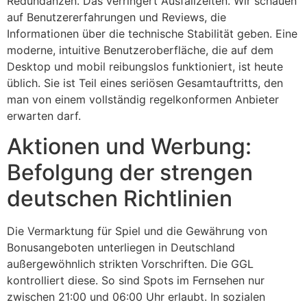
Redundanzen. Das verringert Ausfallzeiten. Wir schauen
auf Benutzererfahrungen und Reviews, die
Informationen über die technische Stabilität geben. Eine
moderne, intuitive Benutzeroberfläche, die auf dem
Desktop und mobil reibungslos funktioniert, ist heute
üblich. Sie ist Teil eines seriösen Gesamtauftritts, den
man von einem vollständig regelkonformen Anbieter
erwarten darf.
Aktionen und Werbung:
Befolgung der strengen
deutschen Richtlinien
Die Vermarktung für Spiel und die Gewährung von
Bonusangeboten unterliegen in Deutschland
außergewöhnlich strikten Vorschriften. Die GGL
kontrolliert diese. So sind Spots im Fernsehen nur
zwischen 21:00 und 06:00 Uhr erlaubt. In sozialen