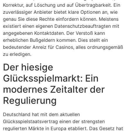
Korrektur, auf Löschung und auf Übertragbarkeit. Ein
zuverlässiger Anbieter bietet klare Optionen an, wie
genau Sie diese Rechte einfordern können. Meistens
existiert einen eigenen Datenschutzbeauftragten mit
angegebenen Kontaktdaten. Der Verstoß kann
erheblichen Bußgeldern kommen. Dies stellt ein
bedeutender Anreiz für Casinos, alles ordnungsgemäß
zu erledigen.
Der hiesige
Glücksspielmarkt: Ein
modernes Zeitalter der
Regulierung
Deutschland hat mit dem aktuellen
Glücksspielstaatsvertrag einen der strengsten
regulierten Märkte in Europa etabliert. Das Gesetz hat