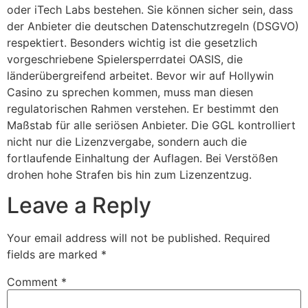
oder iTech Labs bestehen. Sie können sicher sein, dass
der Anbieter die deutschen Datenschutzregeln (DSGVO)
respektiert. Besonders wichtig ist die gesetzlich
vorgeschriebene Spielersperrdatei OASIS, die
länderübergreifend arbeitet. Bevor wir auf Hollywin
Casino zu sprechen kommen, muss man diesen
regulatorischen Rahmen verstehen. Er bestimmt den
Maßstab für alle seriösen Anbieter. Die GGL kontrolliert
nicht nur die Lizenzvergabe, sondern auch die
fortlaufende Einhaltung der Auflagen. Bei Verstößen
drohen hohe Strafen bis hin zum Lizenzentzug.
Leave a Reply
Your email address will not be published.
Required
fields are marked
*
Comment
*