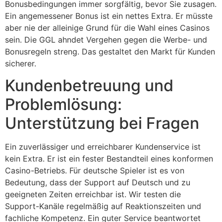
Bonusbedingungen immer sorgfältig, bevor Sie zusagen.
Ein angemessener Bonus ist ein nettes Extra. Er müsste
aber nie der alleinige Grund für die Wahl eines Casinos
sein. Die GGL ahndet Vergehen gegen die Werbe- und
Bonusregeln streng. Das gestaltet den Markt für Kunden
sicherer.
Kundenbetreuung und
Problemlösung:
Unterstützung bei Fragen
Ein zuverlässiger und erreichbarer Kundenservice ist
kein Extra. Er ist ein fester Bestandteil eines konformen
Casino-Betriebs. Für deutsche Spieler ist es von
Bedeutung, dass der Support auf Deutsch und zu
geeigneten Zeiten erreichbar ist. Wir testen die
Support-Kanäle regelmäßig auf Reaktionszeiten und
fachliche Kompetenz. Ein guter Service beantwortet