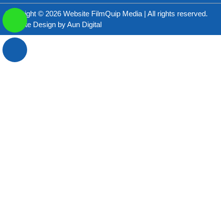
Copyright © 2026 Website FilmQuip Media | All rights reserved.
Website Design by
Aun Digital