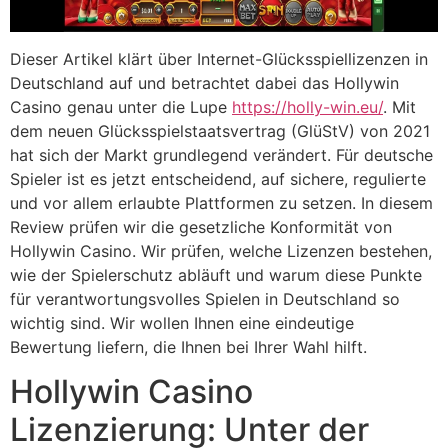
Dieser Artikel klärt über Internet-Glücksspiellizenzen in
Deutschland auf und betrachtet dabei das Hollywin
Casino genau unter die Lupe
https://holly-win.eu/
. Mit
dem neuen Glücksspielstaatsvertrag (GlüStV) von 2021
hat sich der Markt grundlegend verändert. Für deutsche
Spieler ist es jetzt entscheidend, auf sichere, regulierte
und vor allem erlaubte Plattformen zu setzen. In diesem
Review prüfen wir die gesetzliche Konformität von
Hollywin Casino. Wir prüfen, welche Lizenzen bestehen,
wie der Spielerschutz abläuft und warum diese Punkte
für verantwortungsvolles Spielen in Deutschland so
wichtig sind. Wir wollen Ihnen eine eindeutige
Bewertung liefern, die Ihnen bei Ihrer Wahl hilft.
Hollywin Casino
Lizenzierung: Unter der