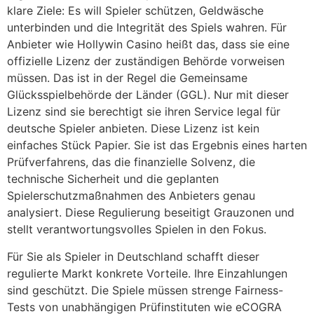
klare Ziele: Es will Spieler schützen, Geldwäsche
unterbinden und die Integrität des Spiels wahren. Für
Anbieter wie Hollywin Casino heißt das, dass sie eine
offizielle Lizenz der zuständigen Behörde vorweisen
müssen. Das ist in der Regel die Gemeinsame
Glücksspielbehörde der Länder (GGL). Nur mit dieser
Lizenz sind sie berechtigt sie ihren Service legal für
deutsche Spieler anbieten. Diese Lizenz ist kein
einfaches Stück Papier. Sie ist das Ergebnis eines harten
Prüfverfahrens, das die finanzielle Solvenz, die
technische Sicherheit und die geplanten
Spielerschutzmaßnahmen des Anbieters genau
analysiert. Diese Regulierung beseitigt Grauzonen und
stellt verantwortungsvolles Spielen in den Fokus.
Für Sie als Spieler in Deutschland schafft dieser
regulierte Markt konkrete Vorteile. Ihre Einzahlungen
sind geschützt. Die Spiele müssen strenge Fairness-
Tests von unabhängigen Prüfinstituten wie eCOGRA