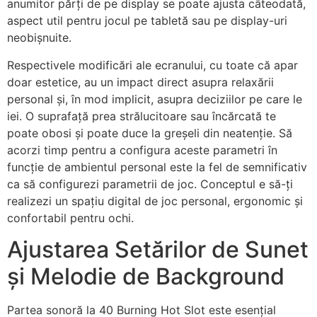
anumitor părți de pe display se poate ajusta câteodată,
aspect util pentru jocul pe tabletă sau pe display-uri
neobișnuite.
Respectivele modificări ale ecranului, cu toate că apar
doar estetice, au un impact direct asupra relaxării
personal și, în mod implicit, asupra deciziilor pe care le
iei. O suprafață prea strălucitoare sau încărcată te
poate obosi și poate duce la greșeli din neatenție. Să
acorzi timp pentru a configura aceste parametri în
funcție de ambientul personal este la fel de semnificativ
ca să configurezi parametrii de joc. Conceptul e să-ți
realizezi un spațiu digital de joc personal, ergonomic și
confortabil pentru ochi.
Ajustarea Setărilor de Sunet
și Melodie de Background
Partea sonoră la 40 Burning Hot Slot este esențial