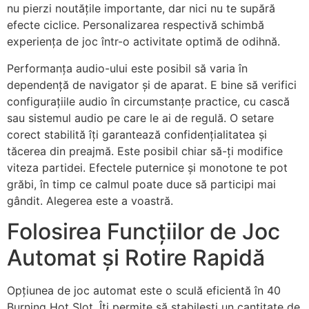
nu pierzi noutățile importante, dar nici nu te supără
efecte ciclice. Personalizarea respectivă schimbă
experiența de joc într-o activitate optimă de odihnă.
Performanța audio-ului este posibil să varia în
dependență de navigator și de aparat. E bine să verifici
configurațiile audio în circumstanțe practice, cu cască
sau sistemul audio pe care le ai de regulă. O setare
corect stabilită îți garantează confidențialitatea și
tăcerea din preajmă. Este posibil chiar să-ți modifice
viteza partidei. Efectele puternice și monotone te pot
grăbi, în timp ce calmul poate duce să participi mai
gândit. Alegerea este a voastră.
Folosirea Funcțiilor de Joc
Automat și Rotire Rapidă
Opțiunea de joc automat este o sculă eficientă în 40
Burning Hot Slot. Îți permite să stabilești un cantitate de