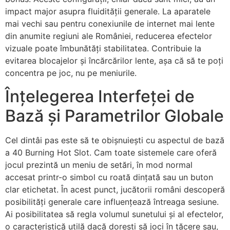
impact major asupra fluidității generale. La aparatele
mai vechi sau pentru conexiunile de internet mai lente
din anumite regiuni ale României, reducerea efectelor
vizuale poate îmbunătăți stabilitatea. Contribuie la
evitarea blocajelor și încărcărilor lente, așa că să te poți
concentra pe joc, nu pe meniurile.
Înțelegerea Interfeței de
Bază și Parametrilor Globale
Cel dintâi pas este să te obișnuiești cu aspectul de bază
a 40 Burning Hot Slot. Cam toate sistemele care oferă
jocul prezintă un meniu de setări, în mod normal
accesat printr-o simbol cu roată dințată sau un buton
clar etichetat. În acest punct, jucătorii români descoperă
posibilități generale care influențează întreaga sesiune.
Ai posibilitatea să regla volumul sunetului și al efectelor,
o caracteristică utilă dacă dorești să joci în tăcere sau,