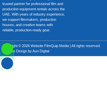
trusted partner for professional film and
production equipment rentals across the
UAE. With years of industry experience,
we support filmmakers, production
houses, and creative teams with
reliable, production-ready gear.
Copyright © 2026 Website FilmQuip Media | All rights reserved.
Website Design by
Aun Digital