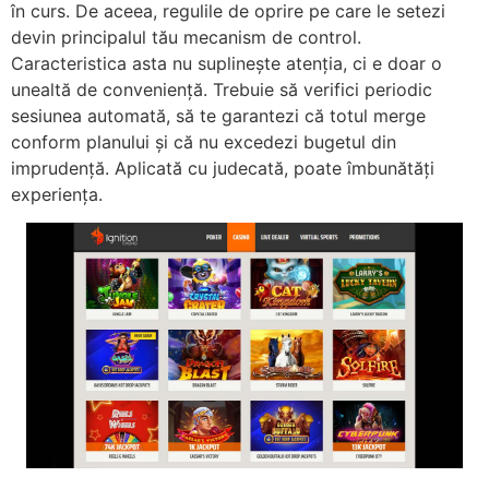
în curs. De aceea, regulile de oprire pe care le setezi
devin principalul tău mecanism de control.
Caracteristica asta nu suplinește atenția, ci e doar o
unealtă de conveniență. Trebuie să verifici periodic
sesiunea automată, să te garantezi că totul merge
conform planului și că nu excedezi bugetul din
imprudență. Aplicată cu judecată, poate îmbunătăți
experiența.