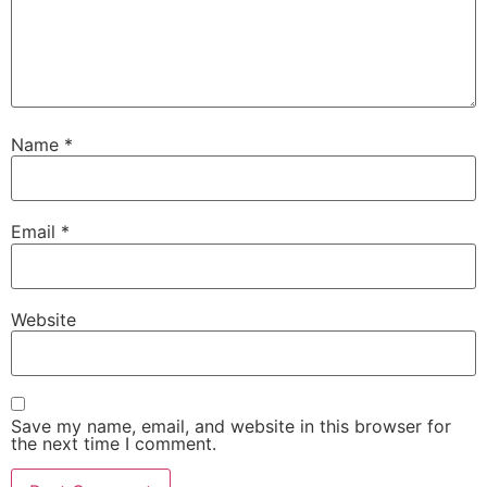
Name
*
Email
*
Website
Save my name, email, and website in this browser for
the next time I comment.