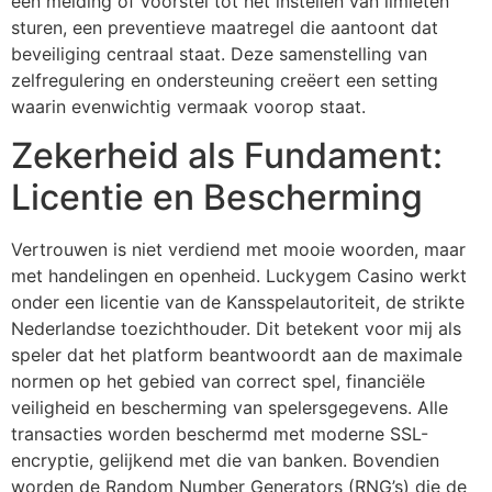
een melding of voorstel tot het instellen van limieten
sturen, een preventieve maatregel die aantoont dat
beveiliging centraal staat. Deze samenstelling van
zelfregulering en ondersteuning creëert een setting
waarin evenwichtig vermaak voorop staat.
Zekerheid als Fundament:
Licentie en Bescherming
Vertrouwen is niet verdiend met mooie woorden, maar
met handelingen en openheid. Luckygem Casino werkt
onder een licentie van de Kansspelautoriteit, de strikte
Nederlandse toezichthouder. Dit betekent voor mij als
speler dat het platform beantwoordt aan de maximale
normen op het gebied van correct spel, financiële
veiligheid en bescherming van spelersgegevens. Alle
transacties worden beschermd met moderne SSL-
encryptie, gelijkend met die van banken. Bovendien
worden de Random Number Generators (RNG’s) die de