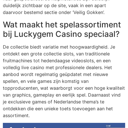
duidelijk zichtbaar op de site, vaak in een apart
daarvoor bestemd sectie onder ‘Veilig Gokken’.
Wat maakt het spelassortiment
bij Luckygem Casino speciaal?
De collectie biedt variatie met hoogwaardigheid. Je
ontdekt een grote collectie slots, van traditionele
fruitmachines tot hedendaagse videoslots, en een
volledig live casino met professionele dealers. Het
aanbod wordt regelmatig geüpdatet met nieuwe
spellen, en vele games zijn komstig van
topproducenten, wat waarborgt voor een hoge kwaliteit
van graphics, gameplay en eerlijk spel. Daarnaast vind
je exclusieve games of Nederlandse thema’s te
ontdekken die een unieke toets toevoegen aan het
assortiment.