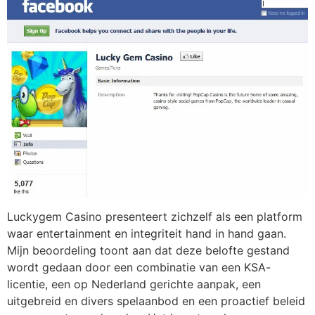
Luckygem Casino presenteert zichzelf als een platform
waar entertainment en integriteit hand in hand gaan.
Mijn beoordeling toont aan dat deze belofte gestand
wordt gedaan door een combinatie van een KSA-
licentie, een op Nederland gerichte aanpak, een
uitgebreid en divers spelaanbod en een proactief beleid