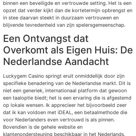
binnen een beveiligde en vertrouwde setting. Het is een
opzet dat verder kijkt dan de kortetermijn opbrengst en
in stee daarvan steekt in duurzaam vertrouwen en
blijvende tevredenheid van zijn spelersgemeenschap.
Een Ontvangst dat
Overkomt als Eigen Huis: De
Nederlandse Aandacht
Luckygem Casino springt eruit onmiddellijk door zijn
specifieke benadering van de Nederlandse markt. Dit is
niet een generiek, internationaal platform dat gewoon
een taaloptie biedt; het is een ervaring die is afgestemd
op lokale wensen. Ik apprecieer het bijvoorbeeld zeer
dat ik kan voldoen met iDEAL, een betaalmethode die
voor Nederlanders even vertrouwd is als pinnen.
Bovendien is de gehele website en
klantenondersteuning beschikbaar in het Nederlands,