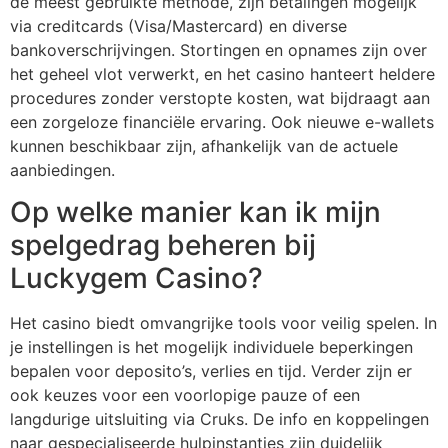
de meest gebruikte methode, zijn betalingen mogelijk
via creditcards (Visa/Mastercard) en diverse
bankoverschrijvingen. Stortingen en opnames zijn over
het geheel vlot verwerkt, en het casino hanteert heldere
procedures zonder verstopte kosten, wat bijdraagt aan
een zorgeloze financiële ervaring. Ook nieuwe e-wallets
kunnen beschikbaar zijn, afhankelijk van de actuele
aanbiedingen.
Op welke manier kan ik mijn
spelgedrag beheren bij
Luckygem Casino?
Het casino biedt omvangrijke tools voor veilig spelen. In
je instellingen is het mogelijk individuele beperkingen
bepalen voor deposito’s, verlies en tijd. Verder zijn er
ook keuzes voor een voorlopige pauze of een
langdurige uitsluiting via Cruks. De info en koppelingen
naar gespecialiseerde hulpinstanties zijn duidelijk