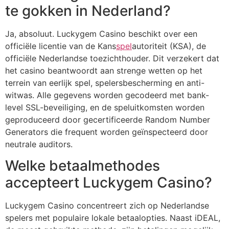
te gokken in Nederland?
Ja, absoluut. Luckygem Casino beschikt over een
officiële licentie van de Kans
spel
autoriteit (KSA), de
officiële Nederlandse toezichthouder. Dit verzekert dat
het casino beantwoordt aan strenge wetten op het
terrein van eerlijk spel, spelersbescherming en anti-
witwas. Alle gegevens worden gecodeerd met bank-
level SSL-beveiliging, en de speluitkomsten worden
geproduceerd door gecertificeerde Random Number
Generators die frequent worden geïnspecteerd door
neutrale auditors.
Welke betaalmethodes
accepteert Luckygem Casino?
Luckygem Casino concentreert zich op Nederlandse
spelers met populaire lokale betaalopties. Naast iDEAL,