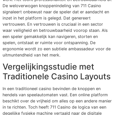
De weloverwogen knoppenindeling van 711 Casino
signaleert onbewust naar de speler dat er aandacht en
inzet in het platform is gelegd. Dat genereert
vertrouwen. En vertrouwen is cruciaal in een sector
waar veiligheid en betrouwbaarheid voorop staan. Als
een speler gemakkelijk kan navigeren, storten en
spelen, ontstaat er ruimte voor ontspanning. De
ergonomie wordt zo een subtiele ambassadeur voor de
uitmuntendheid van het merk.
Vergelijkingsstudie met
Traditionele Casino Layouts
In een traditioneel casino bevinden de knoppen en
hendels van speelautomaten vast. Een online platform
beschikt over de vrijheid om alles op een andere manier
in te richten. Toch heeft 711 Casino de logica van een
degelijke fysieke machine vertaald naar de digitale