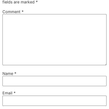
fields are marked
*
Comment
*
Name
*
Email
*