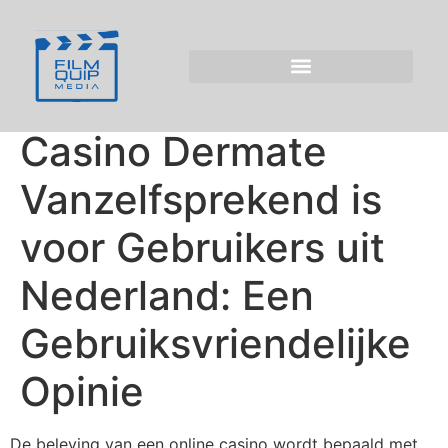
Waardoor de
Plaatsing van
knoppen van 711
Casino Dermate
Vanzelfsprekend is
voor Gebruikers uit
Nederland: Een
Gebruiksvriendelijke
Opinie
De beleving van een online casino wordt bepaald met