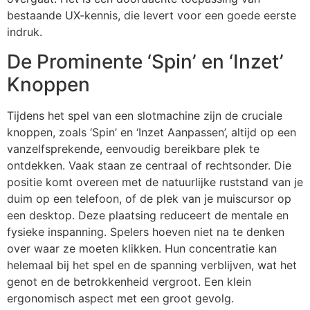
bestaande UX-kennis, die levert voor een goede eerste
indruk.
De Prominente ‘Spin’ en ‘Inzet’
Knoppen
Tijdens het spel van een slotmachine zijn de cruciale
knoppen, zoals ‘Spin’ en ‘Inzet Aanpassen’, altijd op een
vanzelfsprekende, eenvoudig bereikbare plek te
ontdekken. Vaak staan ze centraal of rechtsonder. Die
positie komt overeen met de natuurlijke ruststand van je
duim op een telefoon, of de plek van je muiscursor op
een desktop. Deze plaatsing reduceert de mentale en
fysieke inspanning. Spelers hoeven niet na te denken
over waar ze moeten klikken. Hun concentratie kan
helemaal bij het spel en de spanning verblijven, wat het
genot en de betrokkenheid vergroot. Een klein
ergonomisch aspect met een groot gevolg.