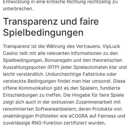
Entwicklung in eine kritische Richtung rechtzeitig zu
unterbrechen.
Transparenz und faire
Spielbedingungen
Transparenz ist die Währung des Vertrauens. VipLuck
Casino teilt mit alle relevanten Informationen zu den
Spielbedingungen, Bonusregeln und den theoretischen
Auszahlungsquoten (RTP) jeder Spielautomaten klar und
leicht verständlich. Undurchsichtige Fallstricke oder
versteckte Bedingungen findet man hier umsonst. Diese
offene Kommunikation gibt es den Spielern, fundierte
Entscheidungen zu treffen. Die Hingabe für faire Spiele
zeigt sich auch in der exklusiven Zusammenarbeit mit
renommierten Softwareanbietern, deren Produkte von
unabhängigen Prüfstellen wie eCOGRA auf Fairness und
zuverlässige RNG-Funktion zertifiziert wurden.