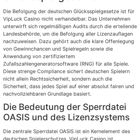
Die Befolgung der deutschen Glücksspielgesetze ist für
VipLuck Casino nicht verhandelbar. Das Unternehmen
unterwirft sich regelmäßigen Audits durch die erteilende
Landesbehörde, um die Befolgung aller Lizenzauflagen
nachzuweisen. Dazu gehört auch die klare Offenlegung
von Gewinnchancen und Spielregeln sowie die
Anwendung von zertifiziertem
Zufallszahlengeneratorsoftware (RNG) für alle Spiele.
Diese strenge Compliance sichert deutschen Spielern
nicht allein Rechtssicherheit, sondern auch die
Sicherheit, dass jedes Spiel auf einer absolut fairen und
nachvollziehbaren Grundlage basiert.
Die Bedeutung der Sperrdatei
OASIS und des Lizenzsystems
Die zentrale Sperrdatei OASIS ist ein Kernelement des
deutschen Spielerschutzes. VipLuck Casino ist