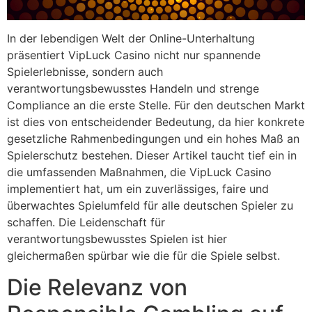
In der lebendigen Welt der Online-Unterhaltung
präsentiert VipLuck Casino nicht nur spannende
Spielerlebnisse, sondern auch
verantwortungsbewusstes Handeln und strenge
Compliance an die erste Stelle. Für den deutschen Markt
ist dies von entscheidender Bedeutung, da hier konkrete
gesetzliche Rahmenbedingungen und ein hohes Maß an
Spielerschutz bestehen. Dieser Artikel taucht tief ein in
die umfassenden Maßnahmen, die VipLuck Casino
implementiert hat, um ein zuverlässiges, faire und
überwachtes Spielumfeld für alle deutschen Spieler zu
schaffen. Die Leidenschaft für
verantwortungsbewusstes Spielen ist hier
gleichermaßen spürbar wie die für die Spiele selbst.
Die Relevanz von