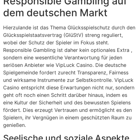
Responsible Gambling auf
dem deutschen Markt
Hierzulande ist das Thema Glücksspielschutz durch den
Glücksspielstaatsvertrag (GlüStV) streng reguliert,
wobei der Schutz der Spieler im Fokus steht.
Responsible Gambling ist daher kein optionales Extra ,
sondern eine wesentliche Verantwortung für jeden
seriösen Anbieter wie VipLuck Casino. Die deutsche
Spielgemeinde fordert zurecht Transparenz, Fairness
und wirksame Instrumente zur Selbstkontrolle. VipLuck
Casino entspricht diese Erwartungen nicht nur, sondern
geht oft noch einen Schritt darüber hinaus, indem es
eine Kultur der Sicherheit und des bewussten Spielens
fördert. Dies erzeugt Vertrauen und ermöglicht es den
Spielern, ihr Vergnügen in einem geschützten Raum zu
genießen.
Seelische und soziale Aspekte