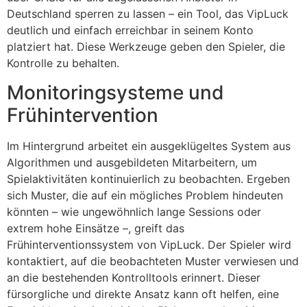
Deutschland sperren zu lassen – ein Tool, das VipLuck
deutlich und einfach erreichbar in seinem Konto
platziert hat. Diese Werkzeuge geben den Spieler, die
Kontrolle zu behalten.
Monitoringsysteme und
Frühintervention
Im Hintergrund arbeitet ein ausgeklügeltes System aus
Algorithmen und ausgebildeten Mitarbeitern, um
Spielaktivitäten kontinuierlich zu beobachten. Ergeben
sich Muster, die auf ein mögliches Problem hindeuten
könnten – wie ungewöhnlich lange Sessions oder
extrem hohe Einsätze –, greift das
Frühinterventionssystem von VipLuck. Der Spieler wird
kontaktiert, auf die beobachteten Muster verwiesen und
an die bestehenden Kontrolltools erinnert. Dieser
fürsorgliche und direkte Ansatz kann oft helfen, eine