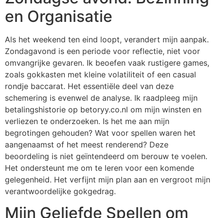
en Organisatie
Als het weekend ten eind loopt, verandert mijn aanpak.
Zondagavond is een periode voor reflectie, niet voor
omvangrijke gevaren. Ik beoefen vaak rustigere games,
zoals gokkasten met kleine volatiliteit of een casual
rondje baccarat. Het essentiële deel van deze
schemering is evenwel de analyse. Ik raadpleeg mijn
betalingshistorie op betoryy.co.nl om mijn winsten en
verliezen te onderzoeken. Is het me aan mijn
begrotingen gehouden? Wat voor spellen waren het
aangenaamst of het meest renderend? Deze
beoordeling is niet geïntendeerd om berouw te voelen.
Het ondersteunt me om te leren voor een komende
gelegenheid. Het verfijnt mijn plan aan en vergroot mijn
verantwoordelijke gokgedrag.
Mijn Geliefde Spellen om