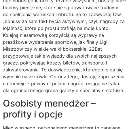
ogólnodostępne oferty. Przede wszystkim, dostaję stałe
bonusy pieniężne, które nie są obwarowane trudnymi
do spełnienia warunkami obrotu. Są to zazwyczaj tzw.
„bonusy za sam fakt bycia aktywnym”, czyli nagrody za
lojalność, które po prostu trafiają na moje konto.
Kolejną niesamowitą korzyścią są wyprawy na
prestiżowe wydarzenia sportowe, jak finały Ligi
Mistrzów czy wielkie walki bokserskie. 22Bet
przygotowuje takie wyjazdy dla swoich najlepszych
graczy, pokrywając koszty biletów, transportu i
zakwaterowania. To doświadczenie, którego nie da się
wycenić na złotówki. Oprócz tego, dostaję zaproszenia
na turnieje z pewnymi pulami nagród, osiągalne tylko
dla ograniczonego grona graczy o specjalnym statusie.
Osobisty menedżer –
profity i opcje
Mieć własnego, personalnego menedżera to zapewne