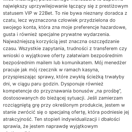
największy uprzywilejowanie łączący się z prestiżowym
statusem VIP w 22Bet. To nie bywa nieznany doradca z
czatu, lecz wyznaczona człowiek przydzielona do
swojego konta, która zna moje preferencje hazardowe,
gusta i również specjalne prywatne wydarzenia.
Najważniejszą korzyścią jest znaczna oszczędzanie
czasu. Wszystkie zapytania, trudności z transferem czy
wnioski o wyjątkowe oferty załatwiam bezpośrednim
bezpośrednim mailem lub komunikatem. Mój menedżer
pracuje jak mój rzecznik w ramach kasyna,
przyspieszając sprawy, które zwykłą ścieżką trwałyby
dni, w ciągu paru godzin. Dysponuje również
kompetencje do przyznawania bonusów „na prośbę”,
dostosowanych do bieżącej sytuacji. Jeśli zamierzam
rozciągniętą grę przy określonym produkcie, jestem w
stanie zwrócić się o specjalną ofertę, która podniesie jej
atrakcyjność. Ten stopień indywidualizacji i dbałości
sprawia, że jestem naprawdę wyjątkowym