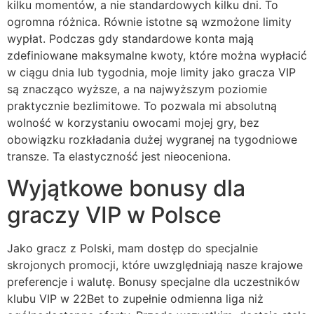
kilku momentów, a nie standardowych kilku dni. To
ogromna różnica. Równie istotne są wzmożone limity
wypłat. Podczas gdy standardowe konta mają
zdefiniowane maksymalne kwoty, które można wypłacić
w ciągu dnia lub tygodnia, moje limity jako gracza VIP
są znacząco wyższe, a na najwyższym poziomie
praktycznie bezlimitowe. To pozwala mi absolutną
wolność w korzystaniu owocami mojej gry, bez
obowiązku rozkładania dużej wygranej na tygodniowe
transze. Ta elastyczność jest nieoceniona.
Wyjątkowe bonusy dla
graczy VIP w Polsce
Jako gracz z Polski, mam dostęp do specjalnie
skrojonych promocji, które uwzględniają nasze krajowe
preferencje i walutę. Bonusy specjalne dla uczestników
klubu VIP w 22Bet to zupełnie odmienna liga niż