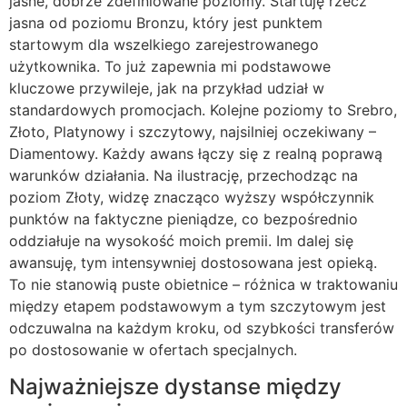
jasne, dobrze zdefiniowane poziomy. Startuję rzecz
jasna od poziomu Bronzu, który jest punktem
startowym dla wszelkiego zarejestrowanego
użytkownika. To już zapewnia mi podstawowe
kluczowe przywileje, jak na przykład udział w
standardowych promocjach. Kolejne poziomy to Srebro,
Złoto, Platynowy i szczytowy, najsilniej oczekiwany –
Diamentowy. Każdy awans łączy się z realną poprawą
warunków działania. Na ilustrację, przechodząc na
poziom Złoty, widzę znacząco wyższy współczynnik
punktów na faktyczne pieniądze, co bezpośrednio
oddziałuje na wysokość moich premii. Im dalej się
awansuję, tym intensywniej dostosowana jest opieką.
To nie stanowią puste obietnice – różnica w traktowaniu
między etapem podstawowym a tym szczytowym jest
odczuwalna na każdym kroku, od szybkości transferów
po dostosowanie w ofertach specjalnych.
Najważniejsze dystanse między