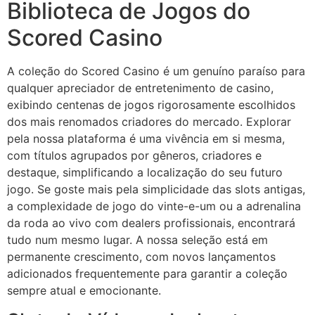
Biblioteca de Jogos do
Scored Casino
A coleção do Scored Casino é um genuíno paraíso para
qualquer apreciador de entretenimento de casino,
exibindo centenas de jogos rigorosamente escolhidos
dos mais renomados criadores do mercado. Explorar
pela nossa plataforma é uma vivência em si mesma,
com títulos agrupados por gêneros, criadores e
destaque, simplificando a localização do seu futuro
jogo. Se goste mais pela simplicidade das slots antigas,
a complexidade de jogo do vinte-e-um ou a adrenalina
da roda ao vivo com dealers profissionais, encontrará
tudo num mesmo lugar. A nossa seleção está em
permanente crescimento, com novos lançamentos
adicionados frequentemente para garantir a coleção
sempre atual e emocionante.