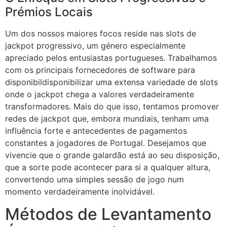
Prémios Locais
Um dos nossos maiores focos reside nas slots de
jackpot progressivo, um género especialmente
apreciado pelos entusiastas portugueses. Trabalhamos
com os principais fornecedores de software para
disponibildisponibilizar uma extensa variedade de slots
onde o jackpot chega a valores verdadeiramente
transformadores. Mais do que isso, tentamos promover
redes de jackpot que, embora mundiais, tenham uma
influência forte e antecedentes de pagamentos
constantes a jogadores de Portugal. Desejamos que
vivencie que o grande galardão está ao seu disposição,
que a sorte pode acontecer para si a qualquer altura,
convertendo uma simples sessão de jogo num
momento verdadeiramente inolvidável.
Métodos de Levantamento