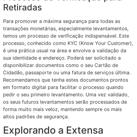
Retiradas
Para promover a máxima segurança para todas as
transações monetárias, especialmente levantamentos,
temos um processo de verificação indispensável. Este
processo, conhecido como KYC (Know Your Customer),
é uma prática usual na área e envolve a validação da
sua identidade e endereço. Poderá ser solicitado a
disponibilizar documentos como o seu Cartão de
Cidadão, passaporte ou uma fatura de serviços última.
Recomendamos que tenha estes documentos prontos
em formato digital para facilitar o processo quando
pedir o seu primeiro levantamento. Uma vez validado,
os seus futuros levantamentos serão processados de
forma muito mais veloz, mantendo sempre os mais
altos padrões de segurança.
Explorando a Extensa