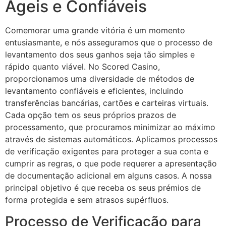
Ágeis e Confiáveis
Comemorar uma grande vitória é um momento
entusiasmante, e nós asseguramos que o processo de
levantamento dos seus ganhos seja tão simples e
rápido quanto viável. No Scored Casino,
proporcionamos uma diversidade de métodos de
levantamento confiáveis e eficientes, incluindo
transferências bancárias, cartões e carteiras virtuais.
Cada opção tem os seus próprios prazos de
processamento, que procuramos minimizar ao máximo
através de sistemas automáticos. Aplicamos processos
de verificação exigentes para proteger a sua conta e
cumprir as regras, o que pode requerer a apresentação
de documentação adicional em alguns casos. A nossa
principal objetivo é que receba os seus prémios de
forma protegida e sem atrasos supérfluos.
Processo de Verificação para