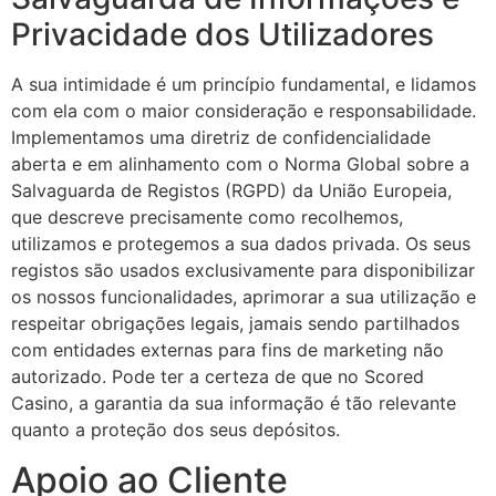
Privacidade dos Utilizadores
A sua intimidade é um princípio fundamental, e lidamos
com ela com o maior consideração e responsabilidade.
Implementamos uma diretriz de confidencialidade
aberta e em alinhamento com o Norma Global sobre a
Salvaguarda de Registos (RGPD) da União Europeia,
que descreve precisamente como recolhemos,
utilizamos e protegemos a sua dados privada. Os seus
registos são usados exclusivamente para disponibilizar
os nossos funcionalidades, aprimorar a sua utilização e
respeitar obrigações legais, jamais sendo partilhados
com entidades externas para fins de marketing não
autorizado. Pode ter a certeza de que no Scored
Casino, a garantia da sua informação é tão relevante
quanto a proteção dos seus depósitos.
Apoio ao Cliente