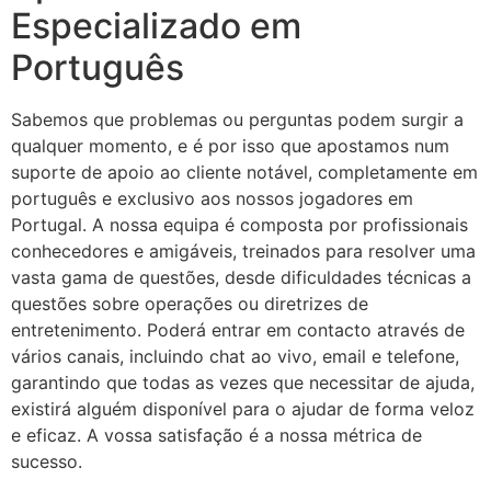
Especializado em
Português
Sabemos que problemas ou perguntas podem surgir a
qualquer momento, e é por isso que apostamos num
suporte de apoio ao cliente notável, completamente em
português e exclusivo aos nossos jogadores em
Portugal. A nossa equipa é composta por profissionais
conhecedores e amigáveis, treinados para resolver uma
vasta gama de questões, desde dificuldades técnicas a
questões sobre operações ou diretrizes de
entretenimento. Poderá entrar em contacto através de
vários canais, incluindo chat ao vivo, email e telefone,
garantindo que todas as vezes que necessitar de ajuda,
existirá alguém disponível para o ajudar de forma veloz
e eficaz. A vossa satisfação é a nossa métrica de
sucesso.