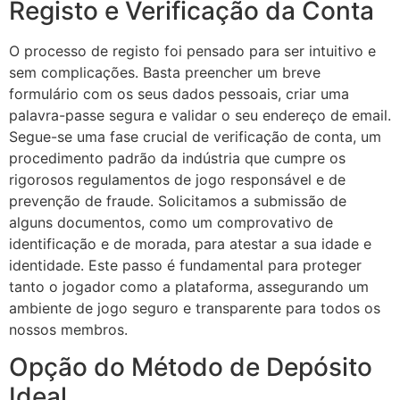
Registo e Verificação da Conta
O processo de registo foi pensado para ser intuitivo e
sem complicações. Basta preencher um breve
formulário com os seus dados pessoais, criar uma
palavra-passe segura e validar o seu endereço de email.
Segue-se uma fase crucial de verificação de conta, um
procedimento padrão da indústria que cumpre os
rigorosos regulamentos de jogo responsável e de
prevenção de fraude. Solicitamos a submissão de
alguns documentos, como um comprovativo de
identificação e de morada, para atestar a sua idade e
identidade. Este passo é fundamental para proteger
tanto o jogador como a plataforma, assegurando um
ambiente de jogo seguro e transparente para todos os
nossos membros.
Opção do Método de Depósito
Ideal