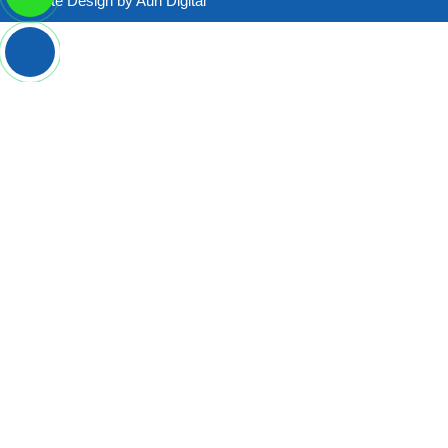
Website Design by
Aun Digital