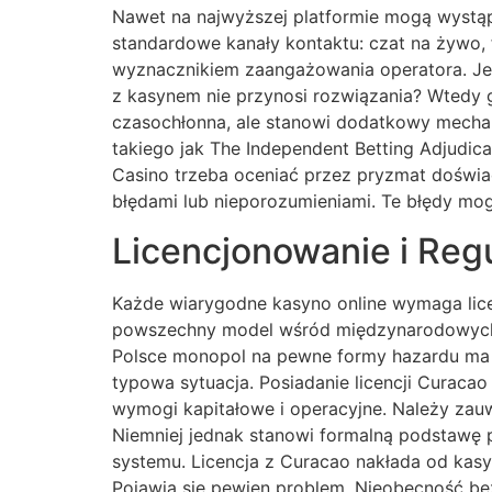
Nawet na najwyższej platformie mogą wystąpi
standardowe kanały kontaktu: czat na żywo, 
wyznacznikiem zaangażowania operatora. Jeże
z kasynem nie przynosi rozwiązania? Wtedy 
czasochłonna, ale stanowi dodatkowy mechani
takiego jak The Independent Betting Adjudic
Casino trzeba oceniać przez pryzmat doświad
błędami lub nieporozumieniami. Te błędy m
Licencjonowanie i Reg
Każde wiarygodne kasyno online wymaga lice
powszechny model wśród międzynarodowych pl
Polsce monopol na pewne formy hazardu ma To
typowa sytuacja. Posiadanie licencji Curaca
wymogi kapitałowe i operacyjne. Należy zauwa
Niemniej jednak stanowi formalną podstawę 
systemu. Licencja z Curacao nakłada od kasy
Pojawia się pewien problem. Nieobecność be