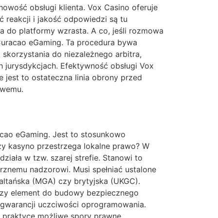
howość obsługi klienta. Vox Casino oferuje
reakcji i jakość odpowiedzi są tu
 do platformy wzrasta. A co, jeśli rozmowa
 Curacao eGaming. Ta procedura bywa
skorzystania do niezależnego arbitra,
ch jurysdykcjach. Efektywność obsługi Vox
jest to ostateczna linia obrony przed
owemu.
acao eGaming. Jest to stosunkowo
zy kasyno przestrzega lokalne prawo? W
ała w tzw. szarej strefie. Stanowi to
trznemu nadzorowi. Musi spełniać ustalone
maltańska (MGA) czy brytyjska (UKGC).
wszy element do budowy bezpiecznego
i gwarancji uczciwości oprogramowania.
W praktyce możliwe spory prawne