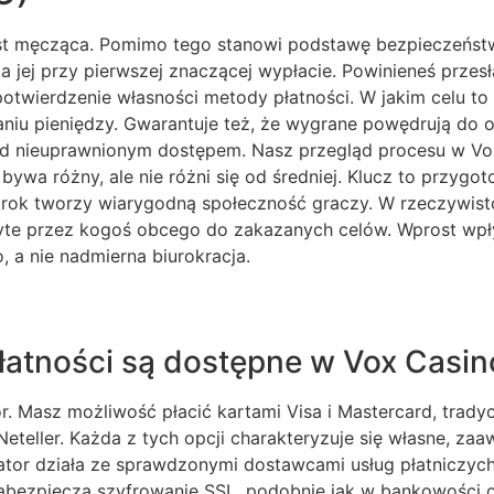
est męcząca. Pomimo tego stanowi podstawę bezpieczeńst
 jej przy pierwszej znaczącej wypłacie. Powinieneś przes
y potwierdzenie własności metody płatności. W jakim celu 
niu pieniędzy. Gwarantuje też, że wygrane powędrują do od
ed nieuprawnionym dostępem. Nasz przegląd procesu w Vox
ywa różny, ale nie różni się od średniej. Klucz to przyg
rok tworzy wiarygodną społeczność graczy. W rzeczywistoś
żyte przez kogoś obcego do zakazanych celów. Wprost wpł
 a nie nadmierna biurokracja.
atności są dostępne w Vox Casino
r. Masz możliwość płacić kartami Visa i Mastercard, tra
l i Neteller. Każda z tych opcji charakteryzuje się własne,
ator działa ze sprawdzonymi dostawcami usług płatniczych
zabezpiecza szyfrowanie SSL, podobnie jak w bankowości o