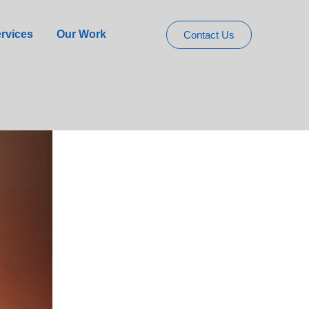
y z Polski
rvices
Our Work
Contact Us