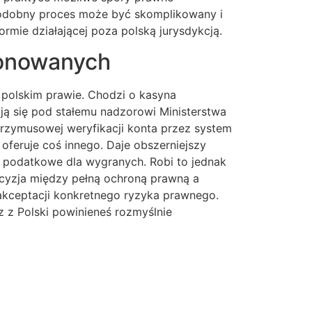
podobny proces może być skomplikowany i
ormie działającej poza polską jurysdykcją.
jonowanych
 polskim prawie. Chodzi o kasyna
ją się pod stałemu nadzorowi Ministerstwa
przymusowej weryfikacji konta przez system
 oferuje coś innego. Daje obszerniejszy
a podatkowe dla wygranych. Robi to jednak
cyzja między pełną ochroną prawną a
 akceptacji konkretnego ryzyka prawnego.
 z Polski powinieneś rozmyślnie