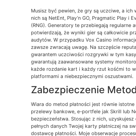
Musisz być pewien, że gry są uczciwe, a ic
nich są NetEnt, Play’n GO, Pragmatic Play i 
(RNG). Generatory te przebiegają regularne a
potwierdzają, że wyniki gier są całkowicie 
audytów. W przypadku Vox Casino informacje
zawsze zwracają uwagę. Na szczęście reputa
gwarantem uczciwości rozgrywki w tym kasyn
gwarantują zaawansowane systemy monitorowan
każde rozdanie kart i każdy rzut kośćmi to 
platformami a niebezpiecznymi oszustwami.
Zabezpieczenie Metod
Wiara do metod płatności jest równie istotne
przelewy bankowe, e-portfele jak Skrill lub
bezpieczeństwa. Stosując z nich, uzyskujes
pełnych danych Twojej karty płatniczej na s
dostawcę płatności. Moje obserwacje proces