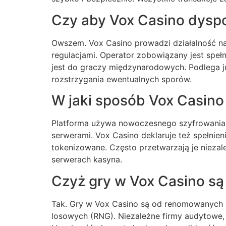
Czy aby Vox Casino dysp
Owszem. Vox Casino prowadzi działalność na 
regulacjami. Operator zobowiązany jest speł
jest do graczy międzynarodowych. Podlega ju
rozstrzygania ewentualnych sporów.
W jaki sposób Vox Casin
Platforma używa nowoczesnego szyfrowania 
serwerami. Vox Casino deklaruje też spełnien
tokenizowane. Często przetwarzają je niezal
serwerach kasyna.
Czyż gry w Vox Casino są
Tak. Gry w Vox Casino są od renomowanych do
losowych (RNG). Niezależne firmy audytowe, j