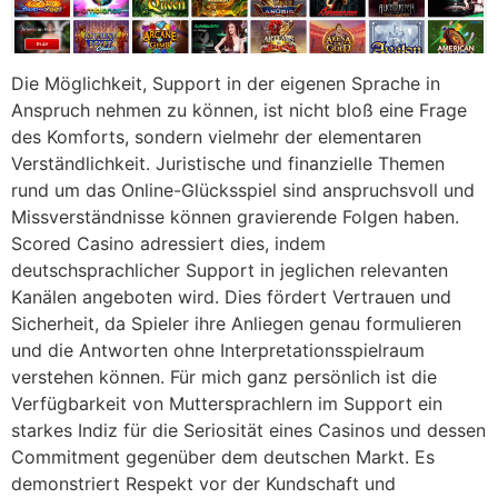
Die Möglichkeit, Support in der eigenen Sprache in
Anspruch nehmen zu können, ist nicht bloß eine Frage
des Komforts, sondern vielmehr der elementaren
Verständlichkeit. Juristische und finanzielle Themen
rund um das Online-Glücksspiel sind anspruchsvoll und
Missverständnisse können gravierende Folgen haben.
Scored Casino adressiert dies, indem
deutschsprachlicher Support in jeglichen relevanten
Kanälen angeboten wird. Dies fördert Vertrauen und
Sicherheit, da Spieler ihre Anliegen genau formulieren
und die Antworten ohne Interpretationsspielraum
verstehen können. Für mich ganz persönlich ist die
Verfügbarkeit von Muttersprachlern im Support ein
starkes Indiz für die Seriosität eines Casinos und dessen
Commitment gegenüber dem deutschen Markt. Es
demonstriert Respekt vor der Kundschaft und