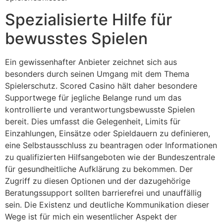
Spezialisierte Hilfe für
bewusstes Spielen
Ein gewissenhafter Anbieter zeichnet sich aus
besonders durch seinen Umgang mit dem Thema
Spielerschutz. Scored Casino hält daher besondere
Supportwege für jegliche Belange rund um das
kontrollierte und verantwortungsbewusste Spielen
bereit. Dies umfasst die Gelegenheit, Limits für
Einzahlungen, Einsätze oder Spieldauern zu definieren,
eine Selbstausschluss zu beantragen oder Informationen
zu qualifizierten Hilfsangeboten wie der Bundeszentrale
für gesundheitliche Aufklärung zu bekommen. Der
Zugriff zu diesen Optionen und der dazugehörige
Beratungssupport sollten barrierefrei und unauffällig
sein. Die Existenz und deutliche Kommunikation dieser
Wege ist für mich ein wesentlicher Aspekt der