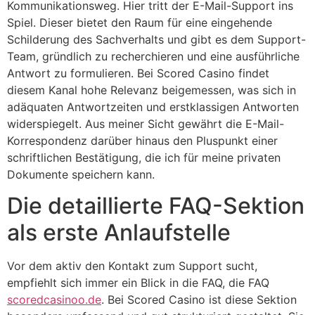
Kommunikationsweg. Hier tritt der E-Mail-Support ins
Spiel. Dieser bietet den Raum für eine eingehende
Schilderung des Sachverhalts und gibt es dem Support-
Team, gründlich zu recherchieren und eine ausführliche
Antwort zu formulieren. Bei Scored Casino findet
diesem Kanal hohe Relevanz beigemessen, was sich in
adäquaten Antwortzeiten und erstklassigen Antworten
widerspiegelt. Aus meiner Sicht gewährt die E-Mail-
Korrespondenz darüber hinaus den Pluspunkt einer
schriftlichen Bestätigung, die ich für meine privaten
Dokumente speichern kann.
Die detaillierte FAQ-Sektion
als erste Anlaufstelle
Vor dem aktiv den Kontakt zum Support sucht,
empfiehlt sich immer ein Blick in die FAQ, die FAQ
scoredcasinoo.de
. Bei Scored Casino ist diese Sektion