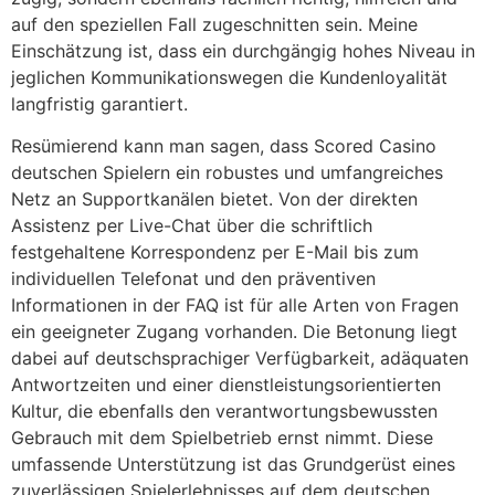
auf den speziellen Fall zugeschnitten sein. Meine
Einschätzung ist, dass ein durchgängig hohes Niveau in
jeglichen Kommunikationswegen die Kundenloyalität
langfristig garantiert.
Resümierend kann man sagen, dass Scored Casino
deutschen Spielern ein robustes und umfangreiches
Netz an Supportkanälen bietet. Von der direkten
Assistenz per Live-Chat über die schriftlich
festgehaltene Korrespondenz per E-Mail bis zum
individuellen Telefonat und den präventiven
Informationen in der FAQ ist für alle Arten von Fragen
ein geeigneter Zugang vorhanden. Die Betonung liegt
dabei auf deutschsprachiger Verfügbarkeit, adäquaten
Antwortzeiten und einer dienstleistungsorientierten
Kultur, die ebenfalls den verantwortungsbewussten
Gebrauch mit dem Spielbetrieb ernst nimmt. Diese
umfassende Unterstützung ist das Grundgerüst eines
zuverlässigen Spielerlebnisses auf dem deutschen