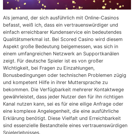
Als jemand, der sich ausführlich mit Online-Casinos
befasst, weiß ich, dass ein vertrauenswürdiger und
einfach erreichbarer Kundenservice ein bedeutendes
Qualitätsmerkmal ist. Bei Scored Casino wird diesem
Aspekt große Bedeutung beigemessen, was sich in
einem umfangreichen Netzwerk an Supportkanälen
zeigt. Für deutsche Spieler ist es von großer
Wichtigkeit, bei Fragen zu Einzahlungen,
Bonusbedingungen oder technischen Problemen zügig
und kompetent Hilfe in ihrer Muttersprache zu
bekommen. Die Verfügbarkeit mehrerer Kontaktwege
gewährleistet, dass jeder Nutzer den für ihn richtigen
Kanal nutzen kann, sei es für eine eilige Anfrage oder
eine komplexe Angelegenheit, die eine ausführliche
Erklärung benötigt. Diese Vielfalt und Erreichbarkeit
sind essenzielle Bestandteile eines vertrauenswürdigen
Spielerlebnisses.