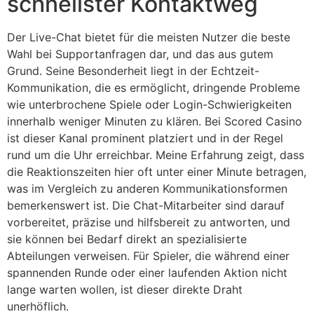
schnellster Kontaktweg
Der Live-Chat bietet für die meisten Nutzer die beste
Wahl bei Supportanfragen dar, und das aus gutem
Grund. Seine Besonderheit liegt in der Echtzeit-
Kommunikation, die es ermöglicht, dringende Probleme
wie unterbrochene Spiele oder Login-Schwierigkeiten
innerhalb weniger Minuten zu klären. Bei Scored Casino
ist dieser Kanal prominent platziert und in der Regel
rund um die Uhr erreichbar. Meine Erfahrung zeigt, dass
die Reaktionszeiten hier oft unter einer Minute betragen,
was im Vergleich zu anderen Kommunikationsformen
bemerkenswert ist. Die Chat-Mitarbeiter sind darauf
vorbereitet, präzise und hilfsbereit zu antworten, und
sie können bei Bedarf direkt an spezialisierte
Abteilungen verweisen. Für Spieler, die während einer
spannenden Runde oder einer laufenden Aktion nicht
lange warten wollen, ist dieser direkte Draht
unerhöflich.