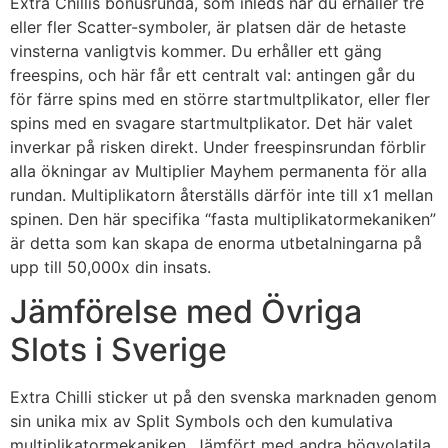
Extra Chillis bonusrunda, som inleds när du erhåller tre
eller fler Scatter-symboler, är platsen där de hetaste
vinsterna vanligtvis kommer. Du erhåller ett gäng
freespins, och här får ett centralt val: antingen går du
för färre spins med en större startmultplikator, eller fler
spins med en svagare startmultplikator. Det här valet
inverkar på risken direkt. Under freespinsrundan förblir
alla ökningar av Multiplier Mayhem permanenta för alla
rundan. Multiplikatorn återställs därför inte till x1 mellan
spinen. Den här specifika “fasta multiplikatormekaniken”
är detta som kan skapa de enorma utbetalningarna på
upp till 50,000x din insats.
Jämförelse med Övriga
Slots i Sverige
Extra Chilli sticker ut på den svenska marknaden genom
sin unika mix av Split Symbols och den kumulativa
multiplikatormekaniken. Jämfört med andra högvolatila