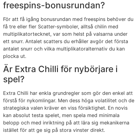
freespins-bonusrundan?
För att få igång bonusrundan med freespins behöver du
få tre eller fler Scatter-symboler, alltså chilin med
multiplikatortecknet, var som helst på valsarna under
ett snurr. Antalet scatters du erhåller avgör det första
antalet snurr och vilka multiplikatoralternativ du kan
plocka ut.
Är Extra Chilli för nybörjare i
spel?
Extra Chilli har enkla grundregler som gör den enkel att
förstå för nykomlingar. Men dess höga volatilitet och de
strategiska valen kräver en viss försiktighet. En novis
kan absolut testa spelet, men spela med minimala
belopp och med inriktning på att lära sig mekanikerna
istället för att ge sig på stora vinster direkt.