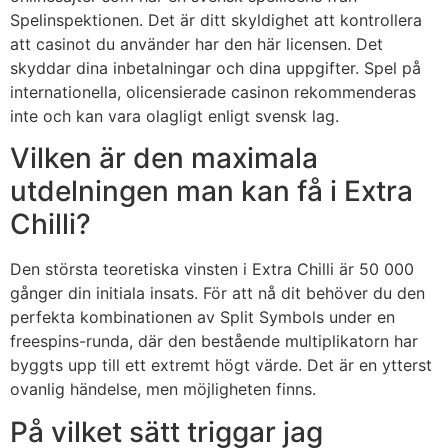
Spelinspektionen. Det är ditt skyldighet att kontrollera
att casinot du använder har den här licensen. Det
skyddar dina inbetalningar och dina uppgifter. Spel på
internationella, olicensierade casinon rekommenderas
inte och kan vara olagligt enligt svensk lag.
Vilken är den maximala
utdelningen man kan få i Extra
Chilli?
Den största teoretiska vinsten i Extra Chilli är 50 000
gånger din initiala insats. För att nå dit behöver du den
perfekta kombinationen av Split Symbols under en
freespins-runda, där den bestående multiplikatorn har
byggts upp till ett extremt högt värde. Det är en ytterst
ovanlig händelse, men möjligheten finns.
På vilket sätt triggar jag