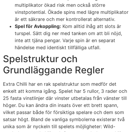
multiplikator ökad risk men också större
vinstpotential. Ökade spins med lägre multiplikator
är ett säkrare och mer kontrollerat alternativ.
Spel för Avkoppling:
Kom alltid ihåg att slots är
turspel. Sätt dig ner med tanken om att bli nöjd,
inte att tjäna pengar. Varje spin är en separat
händelse med identiskt tillfälliga utfall.
Spelstruktur och
Grundläggande Regler
Extra Chilli har en rak spelstruktur som medför det
enkelt att komma igång. Spelet har 5 rullor, 3 rader och
25 fasta vinstlinjer där vinster utbetalas från vänster till
höger. Du kan ändra din insats över ett brett spann,
vilket passar både för försiktiga spelare och dem som
satsar högt. Bland de vanliga symbolerna existerar två
unika som är nyckeln till spelets möjligheter: Wild-