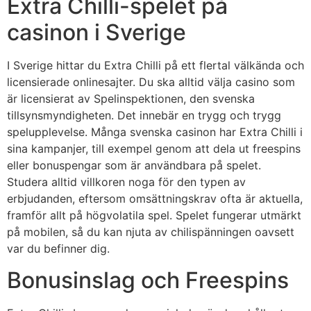
Extra Chilli-spelet på
casinon i Sverige
I Sverige hittar du Extra Chilli på ett flertal välkända och
licensierade onlinesajter. Du ska alltid välja casino som
är licensierat av Spelinspektionen, den svenska
tillsynsmyndigheten. Det innebär en trygg och trygg
spelupplevelse. Många svenska casinon har Extra Chilli i
sina kampanjer, till exempel genom att dela ut freespins
eller bonuspengar som är användbara på spelet.
Studera alltid villkoren noga för den typen av
erbjudanden, eftersom omsättningskrav ofta är aktuella,
framför allt på högvolatila spel. Spelet fungerar utmärkt
på mobilen, så du kan njuta av chilispänningen oavsett
var du befinner dig.
Bonusinslag och Freespins