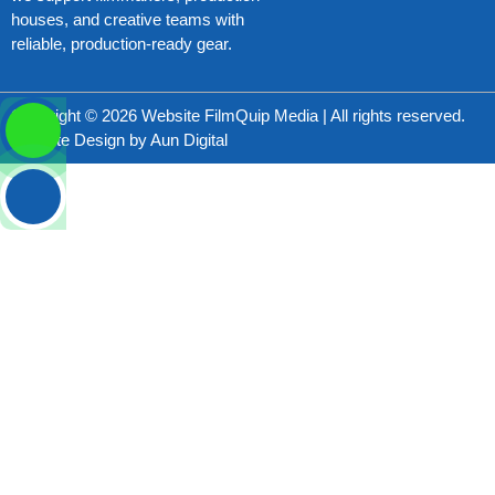
houses, and creative teams with
reliable, production-ready gear.
Copyright © 2026 Website FilmQuip Media | All rights reserved.
Website Design by
Aun Digital