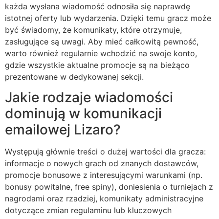
każda wysłana wiadomość odnosiła się naprawdę
istotnej oferty lub wydarzenia. Dzięki temu gracz może
być świadomy, że komunikaty, które otrzymuje,
zasługujące są uwagi. Aby mieć całkowitą pewność,
warto również regularnie wchodzić na swoje konto,
gdzie wszystkie aktualne promocje są na bieżąco
prezentowane w dedykowanej sekcji.
Jakie rodzaje wiadomości
dominują w komunikacji
emailowej Lizaro?
Występują głównie treści o dużej wartości dla gracza:
informacje o nowych grach od znanych dostawców,
promocje bonusowe z interesującymi warunkami (np.
bonusy powitalne, free spiny), doniesienia o turniejach z
nagrodami oraz rzadziej, komunikaty administracyjne
dotyczące zmian regulaminu lub kluczowych