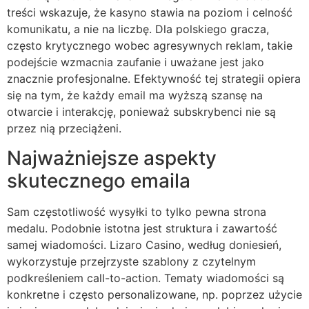
treści wskazuje, że kasyno stawia na poziom i celność
komunikatu, a nie na liczbę. Dla polskiego gracza,
często krytycznego wobec agresywnych reklam, takie
podejście wzmacnia zaufanie i uważane jest jako
znacznie profesjonalne. Efektywność tej strategii opiera
się na tym, że każdy email ma wyższą szansę na
otwarcie i interakcję, ponieważ subskrybenci nie są
przez nią przeciążeni.
Najważniejsze aspekty
skutecznego emaila
Sam częstotliwość wysyłki to tylko pewna strona
medalu. Podobnie istotna jest struktura i zawartość
samej wiadomości. Lizaro Casino, według doniesień,
wykorzystuje przejrzyste szablony z czytelnym
podkreśleniem call-to-action. Tematy wiadomości są
konkretne i często personalizowane, np. poprzez użycie