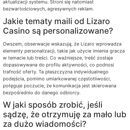
aktualizacji systemu. Stroni się natomiast
bezwartościowych, agresywnych reklam.
Jakie tematy maili od Lizaro
Casino są personalizowane?
Owszem, obserwacje wskazują, że Lizaro wprowadza
elementy personalizacji, takie jak użycie imienia gracza
w temacie lub treści. Co ważniejsze, treść zostaje
dopasowywana do profilu aktywności, co podnosi
trafność oferty. Ta płaszczyzna indywidualnego
podejścia, pomimo umiarkowanej częstotliwości,
potęguje poczucie, że komunikacja jest skierowana
bezpośrednio do danego odbiorcy.
W jaki sposób zrobić, jeśli
sądzę, że otrzymuję za mało lub
za dużo wiadomości?