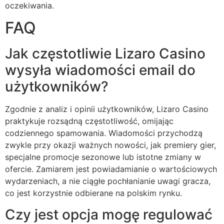
oczekiwania.
FAQ
Jak częstotliwie Lizaro Casino
wysyła wiadomości email do
użytkowników?
Zgodnie z analiz i opinii użytkowników, Lizaro Casino
praktykuje rozsądną częstotliwość, omijając
codziennego spamowania. Wiadomości przychodzą
zwykle przy okazji ważnych nowości, jak premiery gier,
specjalne promocje sezonowe lub istotne zmiany w
ofercie. Zamiarem jest powiadamianie o wartościowych
wydarzeniach, a nie ciągłe pochłanianie uwagi gracza,
co jest korzystnie odbierane na polskim rynku.
Czy jest opcja mogę regulować