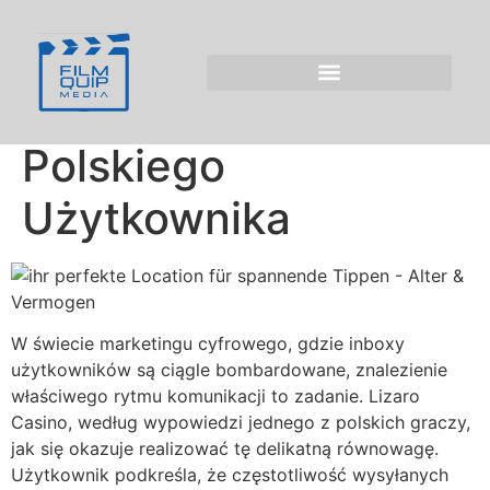
Lizaro Casino:
Częstotliwość Emaili
w Sam Raz – Ocena
Polskiego
Użytkownika
W świecie marketingu cyfrowego, gdzie inboxy
użytkowników są ciągle bombardowane, znalezienie
właściwego rytmu komunikacji to zadanie. Lizaro
Casino, według wypowiedzi jednego z polskich graczy,
jak się okazuje realizować tę delikatną równowagę.
Użytkownik podkreśla, że częstotliwość wysyłanych