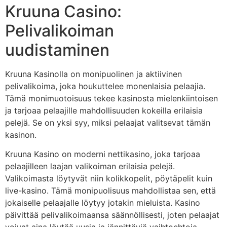
Kruuna Casino:
Pelivalikoiman
uudistaminen
Kruuna Kasinolla on monipuolinen ja aktiivinen
pelivalikoima, joka houkuttelee monenlaisia pelaajia.
Tämä monimuotoisuus tekee kasinosta mielenkiintoisen
ja tarjoaa pelaajille mahdollisuuden kokeilla erilaisia
pelejä. Se on yksi syy, miksi pelaajat valitsevat tämän
kasinon.
Kruuna Kasino on moderni nettikasino, joka tarjoaa
pelaajilleen laajan valikoiman erilaisia pelejä.
Valikoimasta löytyvät niin kolikkopelit, pöytäpelit kuin
live-kasino. Tämä monipuolisuus mahdollistaa sen, että
jokaiselle pelaajalle löytyy jotakin mieluista. Kasino
päivittää pelivalikoimaansa säännöllisesti, joten pelaajat