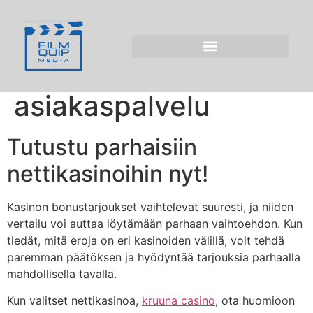
Paras nettikasino
2026: Nettikasino
kokemuksia ja
asiakaspalvelu
Tutustu parhaisiin
nettikasinoihin nyt!
Kasinon bonustarjoukset vaihtelevat suuresti, ja niiden
vertailu voi auttaa löytämään parhaan vaihtoehdon. Kun
tiedät, mitä eroja on eri kasinoiden välillä, voit tehdä
paremman päätöksen ja hyödyntää tarjouksia parhaalla
mahdollisella tavalla.
Kun valitset nettikasinoa,
kruuna casino
, ota huomioon