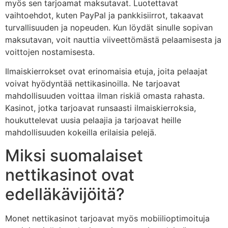
myös sen tarjoamat maksutavat. Luotettavat
vaihtoehdot, kuten PayPal ja pankkisiirrot, takaavat
turvallisuuden ja nopeuden. Kun löydät sinulle sopivan
maksutavan, voit nauttia viiveettömästä pelaamisesta ja
voittojen nostamisesta.
Ilmaiskierrokset ovat erinomaisia etuja, joita pelaajat
voivat hyödyntää nettikasinoilla. Ne tarjoavat
mahdollisuuden voittaa ilman riskiä omasta rahasta.
Kasinot, jotka tarjoavat runsaasti ilmaiskierroksia,
houkuttelevat uusia pelaajia ja tarjoavat heille
mahdollisuuden kokeilla erilaisia pelejä.
Miksi suomalaiset
nettikasinot ovat
edelläkävijöitä?
Monet nettikasinot tarjoavat myös mobiilioptimoituja