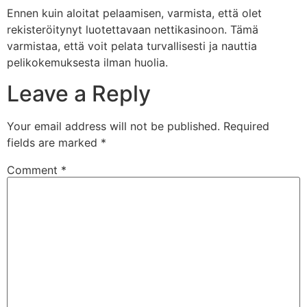
Ennen kuin aloitat pelaamisen, varmista, että olet
rekisteröitynyt luotettavaan nettikasinoon. Tämä
varmistaa, että voit pelata turvallisesti ja nauttia
pelikokemuksesta ilman huolia.
Leave a Reply
Your email address will not be published.
Required
fields are marked
*
Comment
*