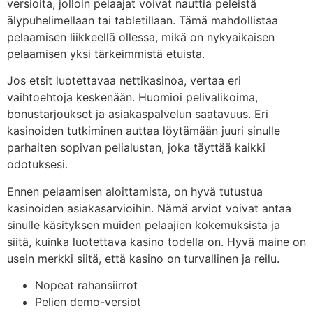
versioita, jolloin pelaajat voivat nauttia peleistä
älypuhelimellaan tai tabletillaan. Tämä mahdollistaa
pelaamisen liikkeellä ollessa, mikä on nykyaikaisen
pelaamisen yksi tärkeimmistä etuista.
Jos etsit luotettavaa nettikasinoa, vertaa eri
vaihtoehtoja keskenään. Huomioi pelivalikoima,
bonustarjoukset ja asiakaspalvelun saatavuus. Eri
kasinoiden tutkiminen auttaa löytämään juuri sinulle
parhaiten sopivan pelialustan, joka täyttää kaikki
odotuksesi.
Ennen pelaamisen aloittamista, on hyvä tutustua
kasinoiden asiakasarvioihin. Nämä arviot voivat antaa
sinulle käsityksen muiden pelaajien kokemuksista ja
siitä, kuinka luotettava kasino todella on. Hyvä maine on
usein merkki siitä, että kasino on turvallinen ja reilu.
Nopeat rahansiirrot
Pelien demo-versiot