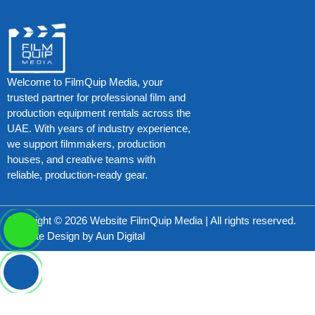
Welcome to FilmQuip Media, your
trusted partner for professional film and
production equipment rentals across the
UAE. With years of industry experience,
we support filmmakers, production
houses, and creative teams with
reliable, production-ready gear.
Copyright © 2026 Website FilmQuip Media | All rights reserved.
Website Design by
Aun Digital