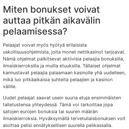
Miten bonukset voivat
auttaa pitkän aikavälin
pelaamisessa?
Pelaajat voivat myös hyötyä erilaisista
uskollisuusohjelmista, joita monet nettikasinot tarjoavat.
Nämä ohjelmat palkitsevat aktiivisia pelaajia bonuksilla,
ilmaiskierroksilla ja muilla etuuksilla. Tällaiset ohjelmat
kannustavat pelaajia palaamaan kasinolle yhä uudelleen,
mikä luo pitkäaikaisia suhteita pelaajien ja kasinon
välille.
Uudet pelaajat saavat usein suuria etuja ensimmäisten
talletustensa yhteydessä. Tämä voi tarkoittaa jopa
satojen eurojen bonuksia tai suuren määrän
ilmaiskierroksia. Hyväksymällä tervetuliaisbonuksen voit
aloittaa pelisi ennätyksellisen suurella pelikassalla.