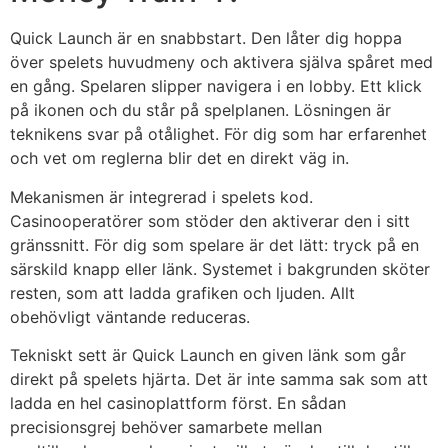
Quick Launch är en snabbstart. Den låter dig hoppa
över spelets huvudmeny och aktivera själva spåret med
en gång. Spelaren slipper navigera i en lobby. Ett klick
på ikonen och du står på spelplanen. Lösningen är
teknikens svar på otålighet. För dig som har erfarenhet
och vet om reglerna blir det en direkt väg in.
Mekanismen är integrerad i spelets kod.
Casinooperatörer som stöder den aktiverar den i sitt
gränssnitt. För dig som spelare är det lätt: tryck på en
särskild knapp eller länk. Systemet i bakgrunden sköter
resten, som att ladda grafiken och ljuden. Allt
obehövligt väntande reduceras.
Tekniskt sett är Quick Launch en given länk som går
direkt på spelets hjärta. Det är inte samma sak som att
ladda en hel casinoplattform först. En sådan
precisionsgrej behöver samarbete mellan