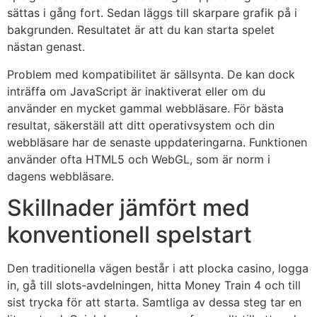
sättas i gång fort. Sedan läggs till skarpare grafik på i
bakgrunden. Resultatet är att du kan starta spelet
nästan genast.
Problem med kompatibilitet är sällsynta. De kan dock
inträffa om JavaScript är inaktiverat eller om du
använder en mycket gammal webbläsare. För bästa
resultat, säkerställ att ditt operativsystem och din
webbläsare har de senaste uppdateringarna. Funktionen
använder ofta HTML5 och WebGL, som är norm i
dagens webbläsare.
Skillnader jämfört med
konventionell spelstart
Den traditionella vägen består i att plocka casino, logga
in, gå till slots-avdelningen, hitta Money Train 4 och till
sist trycka för att starta. Samtliga av dessa steg tar en