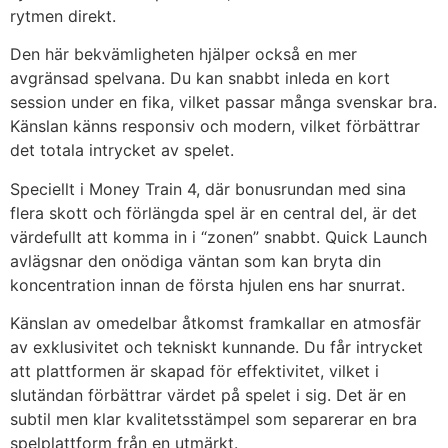
rytmen direkt.
Den här bekvämligheten hjälper också en mer
avgränsad spelvana. Du kan snabbt inleda en kort
session under en fika, vilket passar många svenskar bra.
Känslan känns responsiv och modern, vilket förbättrar
det totala intrycket av spelet.
Speciellt i Money Train 4, där bonusrundan med sina
flera skott och förlängda spel är en central del, är det
värdefullt att komma in i “zonen” snabbt. Quick Launch
avlägsnar den onödiga väntan som kan bryta din
koncentration innan de första hjulen ens har snurrat.
Känslan av omedelbar åtkomst framkallar en atmosfär
av exklusivitet och tekniskt kunnande. Du får intrycket
att plattformen är skapad för effektivitet, vilket i
slutändan förbättrar värdet på spelet i sig. Det är en
subtil men klar kvalitetsstämpel som separerar en bra
spelplattform från en utmärkt.