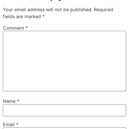
Your email address will not be published.
Required
fields are marked
*
Comment
*
Name
*
Email
*