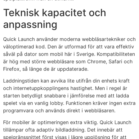
Teknisk kapacitet och
anpassning
Quick Launch använder moderna webbläsartekniker och
väloptimerad kod. Den är utformad för att vara effektiv
såväl på dator som mobil här i Sverige. Kompatibiliteten
är hög med större webbläsare som Chrome, Safari och
Firefox, så länge de är uppdaterade.
Laddningstiden kan avvika lite utifrån din enhets kraft
och internetuppkopplingens hastighet. Men i regel är
starten betydligt snabbare i jämförelse med att ladda
spelet via en vanlig lobby. Funktionen kräver ingen extra
programvara och används direkt i webbläsaren.
För mobiler är optimeringen extra viktig. Quick Launch
tillämpar ofta adaptiv bildladdning. Det innebär att
spelgränssnittet först visas i lägre upplösning för att