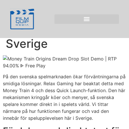
Direktstartfunktionen
i Money Train 4 Spel:
Omedelbar åtkomst i
Sverige
På den svenska spelmarknaden ökar förväntningarna på
smidiga lösningar. Relax Gaming har beaktat detta med
Money Train 4 och dess Quick Launch-funktion. Den här
mekanismen kringgår köer och menyer, så svenska
spelare kommer direkt in i spelets värld. Vi tittar
närmare på hur funktionen fungerar och vad den
innebär för spelupplevelsen här i Sverige.