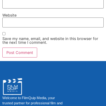
Website
Save my name, email, and website in this browser for
the next time I comment.
Welcome to FilmQuip Media, your
trusted partner for professional film and