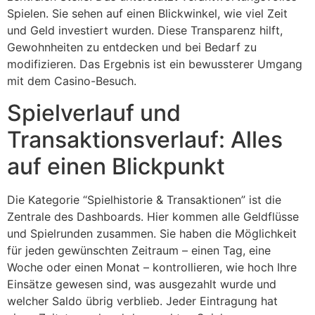
Spielen. Sie sehen auf einen Blickwinkel, wie viel Zeit
und Geld investiert wurden. Diese Transparenz hilft,
Gewohnheiten zu entdecken und bei Bedarf zu
modifizieren. Das Ergebnis ist ein bewussterer Umgang
mit dem Casino-Besuch.
Spielverlauf und
Transaktionsverlauf: Alles
auf einen Blickpunkt
Die Kategorie “Spielhistorie & Transaktionen” ist die
Zentrale des Dashboards. Hier kommen alle Geldflüsse
und Spielrunden zusammen. Sie haben die Möglichkeit
für jeden gewünschten Zeitraum – einen Tag, eine
Woche oder einen Monat – kontrollieren, wie hoch Ihre
Einsätze gewesen sind, was ausgezahlt wurde und
welcher Saldo übrig verblieb. Jeder Eintragung hat