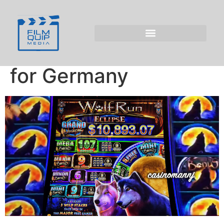
Daten-Dashboard
Open Wolf Casino
Tracks Play History
for Germany