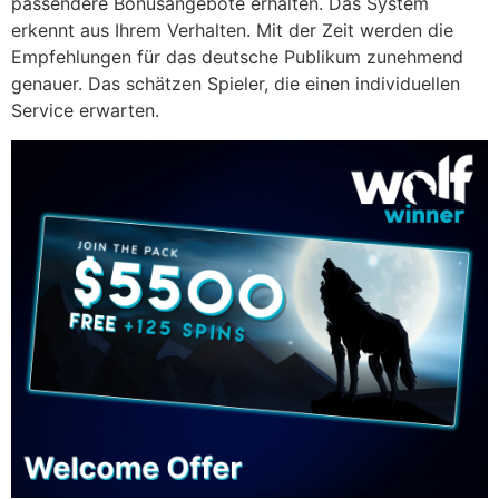
passendere Bonusangebote erhalten. Das System
erkennt aus Ihrem Verhalten. Mit der Zeit werden die
Empfehlungen für das deutsche Publikum zunehmend
genauer. Das schätzen Spieler, die einen individuellen
Service erwarten.