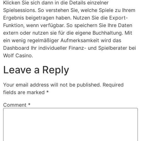
Klicken Sie sich dann in die Details einzelner
Spielsessions. So verstehen Sie, welche Spiele zu Ihrem
Ergebnis beigetragen haben. Nutzen Sie die Export-
Funktion, wenn verfügbar. So speichern Sie Ihre Daten
extern oder nutzen sie für die eigene Buchhaltung. Mit
ein wenig regelmäßiger Aufmerksamkeit wird das
Dashboard Ihr individueller Finanz- und Spielberater bei
Wolf Casino.
Leave a Reply
Your email address will not be published.
Required
fields are marked
*
Comment
*