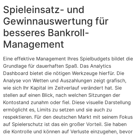
Spieleinsatz- und
Gewinnauswertung für
besseres Bankroll-
Management
Eine effektive Management Ihres Spielbudgets bildet die
Grundlage für dauerhaften Spaß. Das Analytics
Dashboard bietet die nötigen Werkzeuge hierfür. Die
Analyse von Wetten und Auszahlungen zeigt grafisch,
wie sich Ihr Kapital im Zeitverlauf verändert hat. Sie
stellen auf einen Blick, nach welchen Sitzungen der
Kontostand zunahm oder fiel. Diese visuelle Darstellung
ermöglicht es, Limits zu setzen und sie auch zu
respektieren. Für den deutschen Markt mit seinem Fokus
auf Spielerschutz ist das ein großer Vorteil. Sie haben
die Kontrolle und können auf Verluste einzugehen, bevor