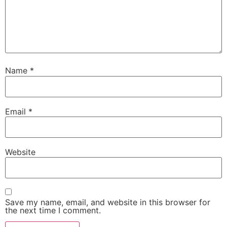
Name
*
Email
*
Website
Save my name, email, and website in this browser for
the next time I comment.