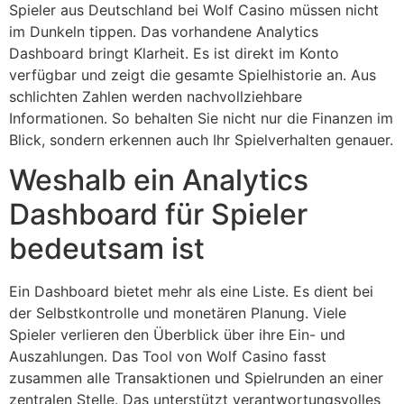
Spieler aus Deutschland bei Wolf Casino müssen nicht
im Dunkeln tippen. Das vorhandene Analytics
Dashboard bringt Klarheit. Es ist direkt im Konto
verfügbar und zeigt die gesamte Spielhistorie an. Aus
schlichten Zahlen werden nachvollziehbare
Informationen. So behalten Sie nicht nur die Finanzen im
Blick, sondern erkennen auch Ihr Spielverhalten genauer.
Weshalb ein Analytics
Dashboard für Spieler
bedeutsam ist
Ein Dashboard bietet mehr als eine Liste. Es dient bei
der Selbstkontrolle und monetären Planung. Viele
Spieler verlieren den Überblick über ihre Ein- und
Auszahlungen. Das Tool von Wolf Casino fasst
zusammen alle Transaktionen und Spielrunden an einer
zentralen Stelle. Das unterstützt verantwortungsvolles