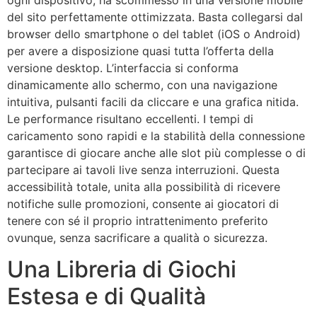
del sito perfettamente ottimizzata. Basta collegarsi dal
browser dello smartphone o del tablet (iOS o Android)
per avere a disposizione quasi tutta l’offerta della
versione desktop. L’interfaccia si conforma
dinamicamente allo schermo, con una navigazione
intuitiva, pulsanti facili da cliccare e una grafica nitida.
Le performance risultano eccellenti. I tempi di
caricamento sono rapidi e la stabilità della connessione
garantisce di giocare anche alle slot più complesse o di
partecipare ai tavoli live senza interruzioni. Questa
accessibilità totale, unita alla possibilità di ricevere
notifiche sulle promozioni, consente ai giocatori di
tenere con sé il proprio intrattenimento preferito
ovunque, senza sacrificare a qualità o sicurezza.
Una Libreria di Giochi
Estesa e di Qualità