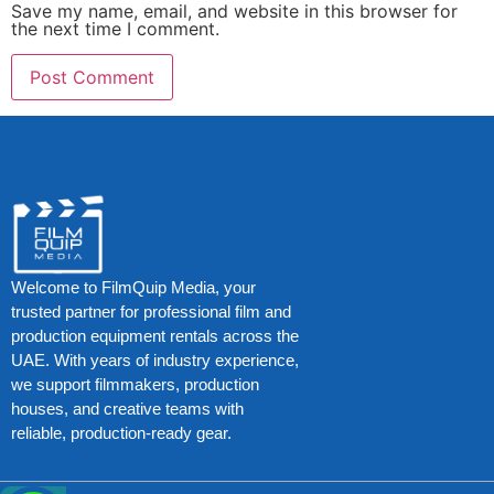
Save my name, email, and website in this browser for
the next time I comment.
Welcome to FilmQuip Media, your
trusted partner for professional film and
production equipment rentals across the
UAE. With years of industry experience,
we support filmmakers, production
houses, and creative teams with
reliable, production-ready gear.