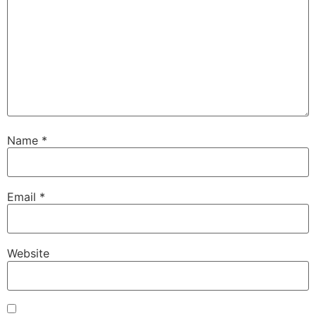
Name
*
Email
*
Website