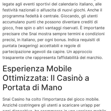
legate agli eventi sportivi del calendario italiano, alle
festività nazionali o all’uscita di nuovi giochi. Anche il
programma fedeltà è centrale. Giocando, gli utenti
accumulano punti che possono diventare crediti di
gioco, free spin o altri vantaggi riservati. È importante
precisare che Snai mostra sempre termini e condizioni
precisi, in italiano, per ogni bonus. Indica requisiti di
puntata (wagering) accettabili e regole di
partecipazione agevoli da capire. Un approccio
trasparente che rappresenta l’affidabilità del marchio.
Esperienza Mobile
Ottimizzata: Il Casinò a
Portata di Mano
Snai Casino ha colto l’importanza del gioco mobile.
Anziché costringere gli utenti a scaricare un’app per
ogni dispositivo, ha scommesso in una versione mobile