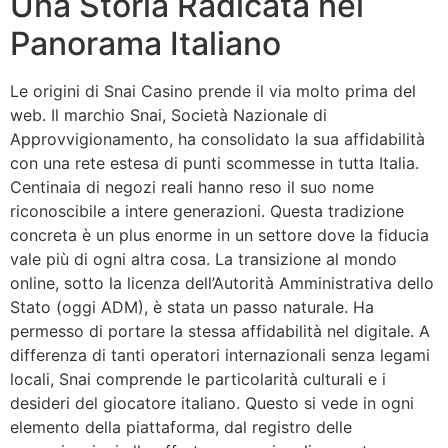
Una Storia Radicata nel
Panorama Italiano
Le origini di Snai Casino prende il via molto prima del
web. Il marchio Snai, Società Nazionale di
Approvvigionamento, ha consolidato la sua affidabilità
con una rete estesa di punti scommesse in tutta Italia.
Centinaia di negozi reali hanno reso il suo nome
riconoscibile a intere generazioni. Questa tradizione
concreta è un plus enorme in un settore dove la fiducia
vale più di ogni altra cosa. La transizione al mondo
online, sotto la licenza dell’Autorità Amministrativa dello
Stato (oggi ADM), è stata un passo naturale. Ha
permesso di portare la stessa affidabilità nel digitale. A
differenza di tanti operatori internazionali senza legami
locali, Snai comprende le particolarità culturali e i
desideri del giocatore italiano. Questo si vede in ogni
elemento della piattaforma, dal registro delle