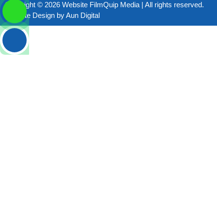
Copyright © 2026 Website FilmQuip Media | All rights reserved.
Website Design by
Aun Digital