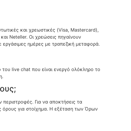
τωτικές και χρεωστικές (Visa, Mastercard),
αι Neteller. Οι χρεώσεις πηγαίνουν
ε εργάσιμες ημέρες με τραπεζική μεταφορά.
 του live chat που είναι ενεργό ολόκληρο το
η.
ους;
περιστροφές. Για να αποκτήσεις τα
ς όρους για στοίχημα. Η εξέταση των Όρων