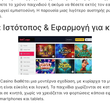
σετε το χρόνο παιχνιδιού ή ακόμα να θέσετε εκτός τον ε
ργεί εμπιστοσύνη. Η παρουσία μιας λιγότερο αυστηρής ρυ
ό.
: Ιστότοπος & Εφαρμογή για 
n Casino διαθέτει μια μοντέρνα σχεδίαση, με κυρίαρχα τα 
η είναι εύκολη και λογική. Τα παιχνίδια χωρίζονται σε κα
αι σε κινητά, χωρίς να χρειάζεται να φορτώσεις κάποια ε
artphones και tablets.