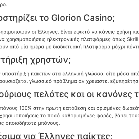
ρο.
στηρίζει το Glorion Casino;
ησιμοποιούν οι Έλληνες. Είναι εφικτό να κάνεις χρήση πισ
α χρησιμοποιήσεις ηλεκτρονικές πλατφόρμες όπως Skrill κ
ουν από μία ημέρα με διαδικτυακή πλατφόρμα μέχρι πέντ
στήριξη χρηστών;
ην υποστήριξη παικτών στα ελληνική γλώσσα, είτε μέσα από
αρουσιάζεται γλωσσικό πρόβλημα αν χρειαστεί εξυπηρέτησ
ούριους πελάτες και οι κανόνες τ
πόνους 100% στην πρώτη κατάθεση και ορισμένες δωρεάν 
χρησιμοποιήσεις το ποσό καθορισμένες φορές, βάσει του
ις οποιοδήποτε μπόνους.
θέσιμα για Έλληνες παίκτες;