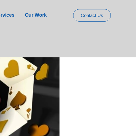
ομερής Διερεύνηση
rvices
Our Work
Contact Us
νές Παίκτες