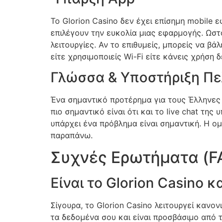
Το Glorion Casino δεν έχει επίσημη mobile 
επιλέγουν την ευκολία μιας εφαρμογής. Ωστ
λειτουργίες. Αν το επιθυμείς, μπορείς να βά
είτε χρησιμοποιείς Wi-Fi είτε κάνεις χρήση 
Γλώσσα & Υποστήριξη Π
Ένα σημαντικό προτέρημα για τους Έλληνες 
πιο σημαντικό είναι ότι και το live chat τη
υπάρχει ένα πρόβλημα είναι σημαντική. Η ομ
παραπάνω.
Συχνές Ερωτήματα (F
Είναι το Glorion Casino 
Σίγουρα, το Glorion Casino λειτουργεί κανο
τα δεδομένα σου και είναι προσβάσιμο από 