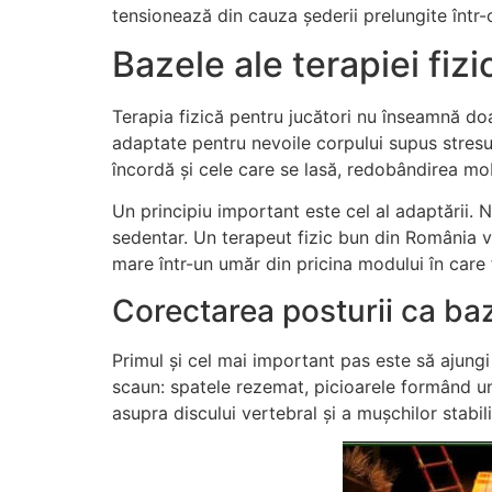
tensionează din cauza șederii prelungite într-
Bazele ale terapiei fizi
Terapia fizică pentru jucători nu înseamnă doa
adaptate pentru nevoile corpului supus stresul
încordă și cele care se lasă, redobândirea mobi
Un principiu important este cel al adaptării. 
sedentar. Un terapeut fizic bun din România v
mare într-un umăr din pricina modului în care 
Corectarea posturii ca ba
Primul și cel mai important pas este să ajungi
scaun: spatele rezemat, picioarele formând un
asupra discului vertebral și a mușchilor stabil