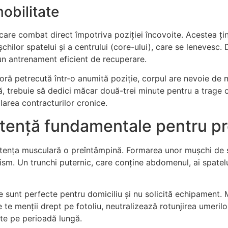
mobilitate
 care combat direct împotriva poziției încovoite. Acestea țint
șchilor spatelui și a centrului (core-ului), care se lenevesc.
un antrenament eficient de recuperare.
ră petrecută într-o anumită poziție, corpul are nevoie de m
ă, trebuie să dedici măcar două-trei minute pentru a trage om
larea contracturilor cronice.
tență fundamentale pentru pre
stența musculară o preîntâmpină. Formarea unor mușchi de sp
rism. Un trunchi puternic, care conține abdomenul, ai spatelu
 sunt perfecte pentru domiciliu și nu solicită echipament. Muș
te menții drept pe fotoliu, neutralizează rotunjirea umerilo
te pe perioadă lungă.