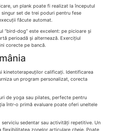
care, un plank poate fi realizat la începutul
 singur set de trei poduri pentru fese
execuții făcute automat.
ul “bird-dog” este excelent: pe picioare și
rtă perioadă și alternează. Exercițiul
dini corecte pe bancă.
omânia
kinetoterapeuților calificați. Identificarea
furniza un program personalizat, corecta
uri de yoga sau pilates, perfecte pentru
iția într-o primă evaluare poate oferi uneltele
 serviciu sedentar sau activități repetitive. Un
flexibilitatea zonelor articulare cheie. Poate