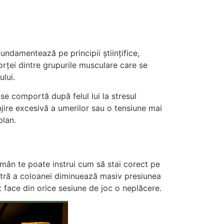
undamentează pe principii științifice,
orței dintre grupurile musculare care se
ului.
se comportă după felul lui la stresul
jire excesivă a umerilor sau o tensiune mai
plan.
omân te poate instrui cum să stai corect pe
eutră a coloanei diminuează masiv presiunea
t face din orice sesiune de joc o neplăcere.