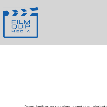
Recuperarea fizic
Cash Slot pentru r
Drept jucător cu vechime, constat cu claritate