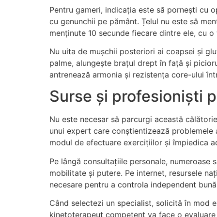
Pentru gameri, indicația este să pornești cu op
cu genunchii pe pământ. Țelul nu este să menți
menținute 10 secunde fiecare dintre ele, cu 
Nu uita de mușchii posteriori ai coapsei și glu
palme, alungește brațul drept în față și picior
antrenează armonia și rezistența core-ului înt
Surse și profesioniști 
Nu este necesar să parcurgi această călătorie s
unui expert care conștientizează problemele a
modul de efectuare exercițiilor și împiedica 
Pe lângă consultațiile personale, numeroase s
mobilitate și putere. Pe internet, resursele na
necesare pentru a controla independent bună
Când selectezi un specialist, solicită în mod ex
kinetoterapeut competent va face o evaluare po