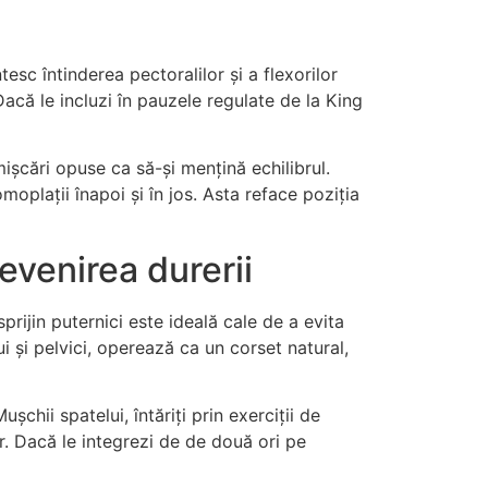
esc întinderea pectoralilor și a flexorilor
 Dacă le incluzi în pauzele regulate de la King
ișcări opuse ca să-și mențină echilibrul.
oplații înapoi și în jos. Asta reface poziția
venirea durerii
rijin puternici este ideală cale de a evita
i și pelvici, operează ca un corset natural,
chii spatelui, întăriți prin exerciții de
r. Dacă le integrezi de de două ori pe