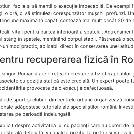
țiuni facile și să menții o execuție impecabilă. De exemplifi
i o oră, ci să stimulezi corespunzător mușchii profunzi. Un
o tensiune maximă la capăt, contează mai mult decât 20 de 
teali, vitali pentru partea inferioară a spatelui. Antrenament
ul stâng în spatele, menținând corpul stabil. Păstrează o scu
r-un mod practic, aplicabil direct în conservarea unei atitu
pentru recuperarea fizică în R
ingur. România are o rețea în creștere a fizioterapeuților și 
sociate cu poziția statică este crucială. Un expert poate 
accidentările provocate de o execuție defectuoasă.
ăli de sport și cluburi din centrele urbane organizează curs
ționale adăpostesc tutoriale ale specialiștilor români. Invest
starea pe perioadă îndelungată.
plicit despre activitatea lui cu pacienți care au dureri de la
sturală detaliată, va analiza poziția ta pe loc și va evalua 