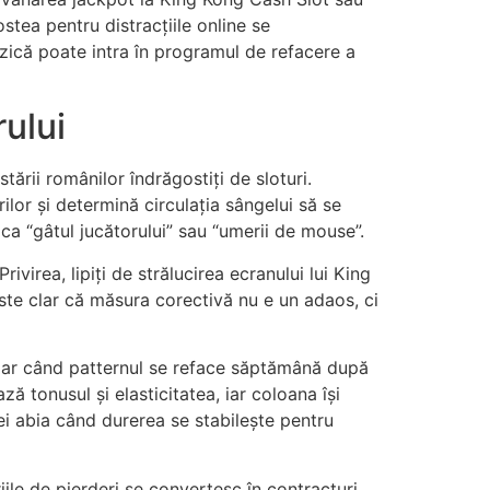
stea pentru distracțiile online se
zică poate intra în programul de refacere a
ului
ării românilor îndrăgostiți de sloturi.
ilor și determină circulația sângelui să se
ca “gâtul jucătorului” sau “umerii de mouse”.
virea, lipiți de strălucirea ecranului lui King
te clar că măsura corectivă nu e un adaos, ci
Dar când patternul se reface săptămână după
 tonusul și elasticitatea, iar coloana își
i abia când durerea se stabilește pentru
iile de pierderi se convertesc în contracturi