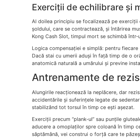
Exerciții de echilibrare și 
Al doilea principiu se focalizează pe exerciții
șoldului, care se contractează, și întărirea mu
Kong Cash Slot, timpul mort se schimbă într-
Logica compensației e simplă: pentru fiecare o
Dacă stai cu umerii aduși în față timp de o or
anatomică naturală a umărului și previne insta
Antrenamente de rezis
Alungirile reacționează la neplăcere, dar rezi
accidentările și suferințele legate de sedenta
stabilizând tot torsul în timp ce ești așezat.
Exerciții precum “plank-ul” sau punțile gluteale
aducere a omoplaților spre coloană în timp ce 
săptămână, vei construi o forță care te păzeș