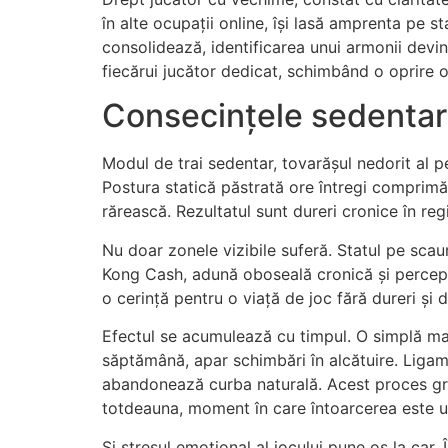
în alte ocupații online, își lasă amprenta pe s
consolidează, identificarea unui armonii devi
fiecărui jucător dedicat, schimbând o oprire ob
Consecințele sedentar
Modul de trai sedentar, tovarășul nedorit al pe
Postura statică păstrată ore întregi comprimă 
rărească. Rezultatul sunt dureri cronice în re
Nu doar zonele vizibile suferă. Statul pe scaun
Kong Cash, adună oboseală cronică și percepț
o cerință pentru o viață de joc fără dureri și 
Efectul se acumulează cu timpul. O simplă ma
săptămână, apar schimbări în alcătuire. Ligame
abandonează curba naturală. Acest proces grad
totdeauna, moment în care întoarcerea este un
Și stresul emoțional al jocului pune os la car