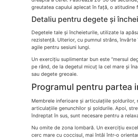
greutatea capului aplecat în față, o atitudine 
Detaliu pentru degete și închei
Degetele tale și încheieturile, utilizate la a
rezistență. Ulterior, cu pumnul strâns, învârt
agile pentru sesiuni lungi.
Un exercițiu suplimentar bun este “mersul de
pe rând, de la degetul micuț la cel mare și în
sau degete greoaie.
Programul pentru partea i
Membrele inferioare și articulațiile șoldurilor,
articulațiile genunchilor și șoldurile. Apoi, st
îndreptat în sus, sunt necesare pentru a relaxa
Nu omite de zona lombară. Un exercițiu excelen
cerc mare cu coccisul, mai întâi într-o orienta