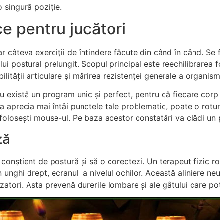
o singură poziție.
ce pentru jucători
r câteva exerciții de întindere făcute din când în când. Se f
ui postural prelungit. Scopul principal este reechilibrarea f
lității articulare și mărirea rezistenței generale a organism
Nu există un program unic și perfect, pentru că fiecare corp 
a aprecia mai întâi punctele tale problematic, poate o rotun
folosești mouse-ul. Pe baza acestor constatări va clădi un 
ză
 conștient de postură și să o corectezi. Un terapeut fizic r
 unghi drept, ecranul la nivelul ochilor. Această aliniere n
izatori. Asta prevenă durerile lombare și ale gâtului care po