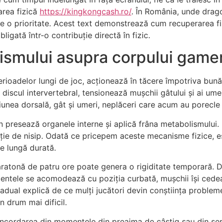
tarea fizică
https://kingkongcash.ro/
. În România, unde drago
ne o prioritate. Acest text demonstrează cum recuperarea fi
ligată într-o contribuție directă în fizic.
ismului asupra corpului gamer
rioadelor lungi de joc, acționează în tăcere împotriva bunăst
discul intervertebral, tensionează mușchii gâtului și ai umer
giunea dorsală, gât și umeri, neplăceri care acum au porecle 
 presează organele interne și aplică frâna metabolismului. Pri
ie de nisip. Odată ce pricepem aceste mecanisme fizice, es
de lungă durată.
ratonă de patru ore poate genera o rigiditate temporară. 
ntele se acomodează cu poziția curbată, mușchii își cedează
ual explică de ce mulți jucători devin conștiința probleme
 drum mai dificil.
. Încordarea din momentele din preajma de câștig sau din ser