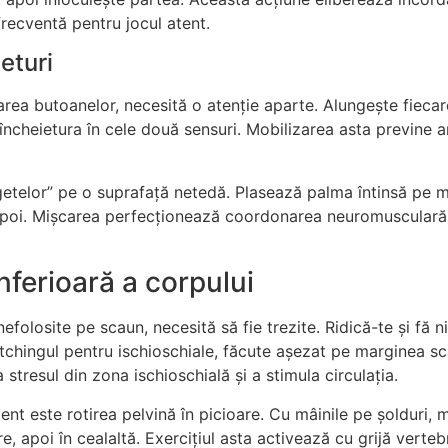
frecventă pentru jocul atent.
eturi
păsarea butoanelor, necesită o atenție aparte. Alungește fie
e încheietura în cele două sensuri. Mobilizarea asta previne 
getelor” pe o suprafață netedă. Plasează palma întinsă pe 
apoi. Mișcarea perfecționează coordonarea neuromusculară și 
nferioară a corpului
 nefolosite pe scaun, necesită să fie trezite. Ridică-te și fă
retchingul pentru ischioschiale, făcute așezat pe marginea sca
 stresul din zona ischioschială și a stimula circulația.
t este rotirea pelvină în picioare. Cu mâinile pe șolduri, m
re, apoi în cealaltă. Exercițiul asta activează cu grijă vert