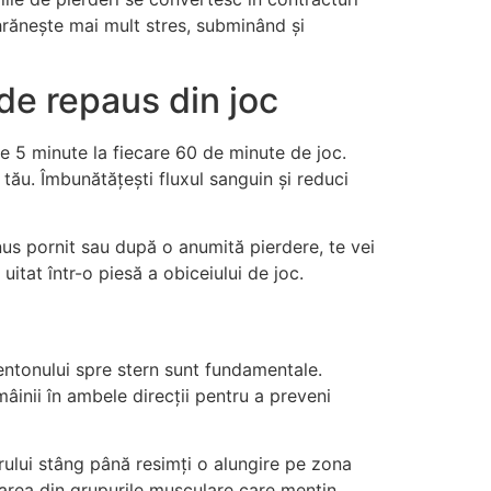
 hrănește mai mult stres, subminând și
de repaus din joc
de 5 minute la fiecare 60 de minute de joc.
tău. Îmbunătățești fluxul sanguin și reduci
nus pornit sau după o anumită pierdere, te vei
itat într-o piesă a obiceiului de joc.
mentonului spre stern sunt fundamentale.
mâinii în ambele direcții pentru a preveni
rului stâng până resimți o alungire pe zona
area din grupurile musculare care mențin