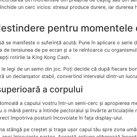
 închide un cerc vicios: stresul produce durere, iar durerea
 destindere pentru momentele 
să se manifeste o suferință acută. Pune în aplicare o serie 
a de tensiunea de pe ecran și a te reîntoarce cu organismul 
pți rotirile la King Kong Cash.
 le legi de un semn din joc. Poți decide că după fiecare bo
un declanșator stabil, convertind intervalul dintr-un lucru u
uperioară a corpului
ea domoală a capului vostru într-un semi-cerc și apropierea 
 o mână pentru a întinde pectoralul și învârte articulațiile 
rect împotriva posturii încovoiate în fața display-ului.
lma stângă pe creștet și trage ușor capul tău spre zona umă
 apoi înlocuiește partea. Această acțiune eliberează încord