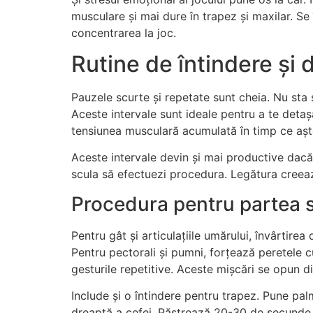
musculare și mai dure în trapez și maxilar. Se
concentrarea la joc.
Rutine de întindere și
Pauzele scurte și repetate sunt cheia. Nu sta 
Aceste intervale sunt ideale pentru a te detaș
tensiunea musculară acumulată în timp ce aște
Aceste intervale devin și mai productive dacă
scula să efectuezi procedura. Legătura creează 
Procedura pentru partea s
Pentru gât și articulațiile umărului, învârtir
Pentru pectorali și pumni, forțează peretele cu
gesturile repetitive. Aceste mișcări se opun di
Include și o întindere pentru trapez. Pune pa
dreaptă a cefei. Păstrează 20-30 de secunde,