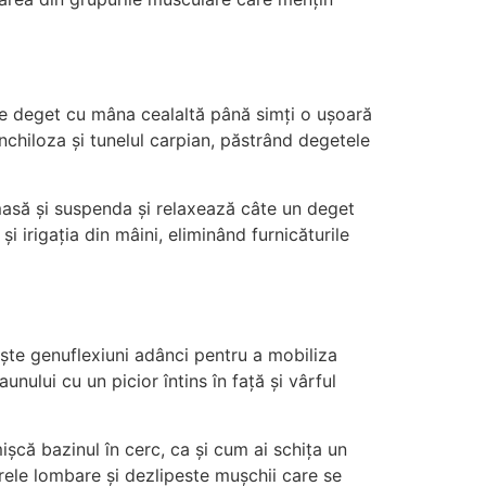
care deget cu mâna cealaltă până simți o ușoară
anchiloza și tunelul carpian, păstrând degetele
masă și suspenda și relaxează câte un deget
irigația din mâini, eliminând furnicăturile
 niște genuflexiuni adânci pentru a mobiliza
unului cu un picior întins în față și vârful
ișcă bazinul în cerc, ca și cum ai schița un
ebrele lombare și dezlipeste mușchii care se