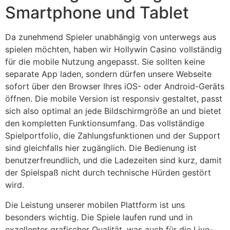
Smartphone und Tablet
Da zunehmend Spieler unabhängig von unterwegs aus
spielen möchten, haben wir Hollywin Casino vollständig
für die mobile Nutzung angepasst. Sie sollten keine
separate App laden, sondern dürfen unsere Webseite
sofort über den Browser Ihres iOS- oder Android-Geräts
öffnen. Die mobile Version ist responsiv gestaltet, passt
sich also optimal an jede Bildschirmgröße an und bietet
den kompletten Funktionsumfang. Das vollständige
Spielportfolio, die Zahlungsfunktionen und der Support
sind gleichfalls hier zugänglich. Die Bedienung ist
benutzerfreundlich, und die Ladezeiten sind kurz, damit
der Spielspaß nicht durch technische Hürden gestört
wird.
Die Leistung unserer mobilen Plattform ist uns
besonders wichtig. Die Spiele laufen rund und in
exzellenter grafischer Qualität, was auch für die Live-