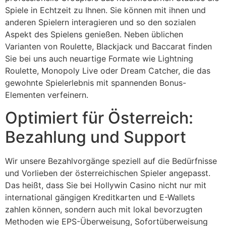
Spiele in Echtzeit zu Ihnen. Sie können mit ihnen und
anderen Spielern interagieren und so den sozialen
Aspekt des Spielens genießen. Neben üblichen
Varianten von Roulette, Blackjack und Baccarat finden
Sie bei uns auch neuartige Formate wie Lightning
Roulette, Monopoly Live oder Dream Catcher, die das
gewohnte Spielerlebnis mit spannenden Bonus-
Elementen verfeinern.
Optimiert für Österreich:
Bezahlung und Support
Wir unsere Bezahlvorgänge speziell auf die Bedürfnisse
und Vorlieben der österreichischen Spieler angepasst.
Das heißt, dass Sie bei Hollywin Casino nicht nur mit
international gängigen Kreditkarten und E-Wallets
zahlen können, sondern auch mit lokal bevorzugten
Methoden wie EPS-Überweisung, Sofortüberweisung