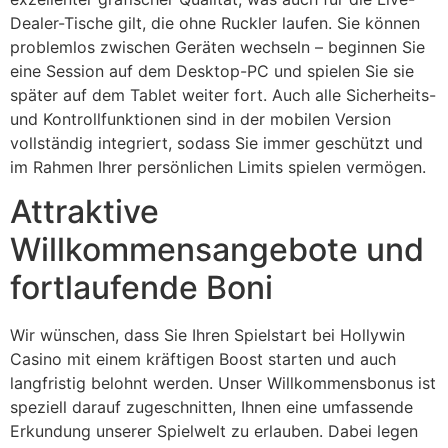
Dealer-Tische gilt, die ohne Ruckler laufen. Sie können
problemlos zwischen Geräten wechseln – beginnen Sie
eine Session auf dem Desktop-PC und spielen Sie sie
später auf dem Tablet weiter fort. Auch alle Sicherheits-
und Kontrollfunktionen sind in der mobilen Version
vollständig integriert, sodass Sie immer geschützt und
im Rahmen Ihrer persönlichen Limits spielen vermögen.
Attraktive
Willkommensangebote und
fortlaufende Boni
Wir wünschen, dass Sie Ihren Spielstart bei Hollywin
Casino mit einem kräftigen Boost starten und auch
langfristig belohnt werden. Unser Willkommensbonus ist
speziell darauf zugeschnitten, Ihnen eine umfassende
Erkundung unserer Spielwelt zu erlauben. Dabei legen