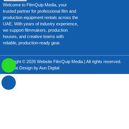
Welcome to FilmQuip Media, your
trusted partner for professional film and
production equipment rentals across the
UAE. With years of industry experience,
we support filmmakers, production
houses, and creative teams with
reliable, production-ready gear.
Copyright © 2026 Website FilmQuip Media | All rights reserved.
Website Design by
Aun Digital