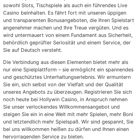
sowohl Slots, Tischspiele als auch ein führendes Live
Casino beinhalten. Es fährt fort mit unseren üppigen
und transparenten Bonusangeboten, die Ihren Spielstart
angenehmer machen und Ihre Treue vergüten. Und es
wird untermauert von einem Fundament aus Sicherheit,
behördlich geprüfter Seriosität und einem Service, der
Sie auf Deutsch versteht.
Die Verbindung aus diesen Elementen bietet mehr als
nur eine Spielplattform – sie ermöglicht ein spannendes
und geschütztes Unterhaltungserlebnis. Wir ermuntern
Sie ein, sich selbst von der Vielfalt und der Qualität
unseres Angebots zu überzeugen. Registrieren Sie sich
noch heute bei Hollywin Casino, in Anspruch nehmen
Sie unser verlockendes Willkommensangebot und
steigen Sie ein in eine Welt mit mehr Spielen, mehr Boni
und letztendlich mehr Spielspaß. Wir sind gespannt, Sie
bei uns willkommen heißen zu dürfen und Ihnen einen
hervorragenden Service zu bieten.