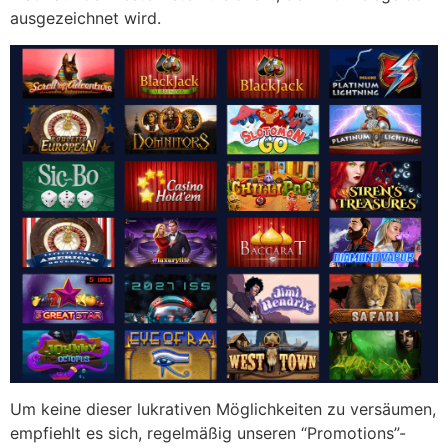
ausgezeichnet wird.
Um keine dieser lukrativen Möglichkeiten zu versäumen,
empfiehlt es sich, regelmäßig unseren “Promotions”-