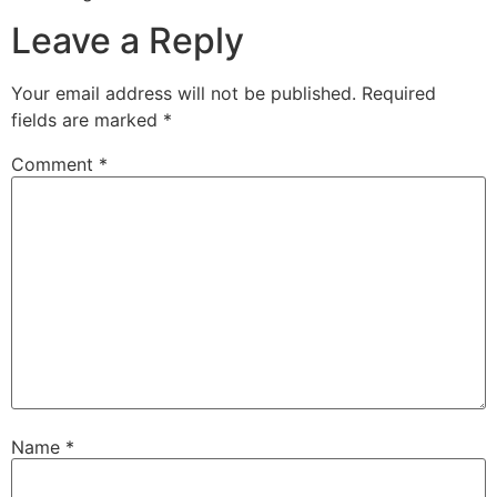
Leave a Reply
Your email address will not be published.
Required
fields are marked
*
Comment
*
Name
*