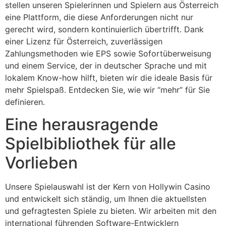
stellen unseren Spielerinnen und Spielern aus Österreich
eine Plattform, die diese Anforderungen nicht nur
gerecht wird, sondern kontinuierlich übertrifft. Dank
einer Lizenz für Österreich, zuverlässigen
Zahlungsmethoden wie EPS sowie Sofortüberweisung
und einem Service, der in deutscher Sprache und mit
lokalem Know-how hilft, bieten wir die ideale Basis für
mehr Spielspaß. Entdecken Sie, wie wir “mehr” für Sie
definieren.
Eine herausragende
Spielbibliothek für alle
Vorlieben
Unsere Spielauswahl ist der Kern von Hollywin Casino
und entwickelt sich ständig, um Ihnen die aktuellsten
und gefragtesten Spiele zu bieten. Wir arbeiten mit den
international führenden Software-Entwicklern