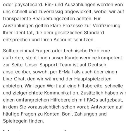
oder paysafecard. Ein- und Auszahlungen werden von
uns schnell und zuverlässig abgewickelt, wobei wir auf
transparente Bearbeitungszeiten achten. Für
Auszahlungen gelten klare Prozesse zur Verifizierung
Ihrer Identität, die dem gesetzlichen Standard
entsprechen und Ihren Account schützen.
Sollten einmal Fragen oder technische Probleme
auftreten, steht Ihnen unser Kundenservice kompetent
zur Seite. Unser Support-Team ist auf Deutsch
ansprechbar, sowohl per E-Mail als auch über einen
Live-Chat, den wir während der Hauptspielzeiten
anbieten. Wir legen Wert auf eine hilfsbereite, schnelle
und zielgerichtete Kommunikation. Zusätzlich haben wir
einen umfangreichen Hilfebereich mit FAQs aufgebaut,
in dem Sie voraussichtlich schon vorab Antworten auf
häufige Fragen zu Konten, Boni, Zahlungen und
Spielregeln finden.