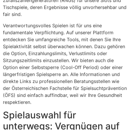
Zufallszahlengeneratoren (RNGs) für unsere Slots und
Tischspiele, deren Ergebnisse völlig unvorhersehbar und
fair sind.
Verantwortungsvolles Spielen ist für uns eine
fundamentale Verpflichtung. Auf unserer Plattform
entdecken Sie umfangreiche Tools, mit denen Sie Ihre
Spielaktivität selbst überwachen können. Dazu gehören
die Option, Einzahlungslimits, Verlustlimits oder
Sitzungszeitlimits einzustellen. Wir bieten auch die
Option einer Selbstsperre (Cool-Off Period) oder einer
längerfristigen Spielsperre an. Alle Informationen und
direkte Links zu professionellen Beratungsstellen wie
der Österreichischen Fachstelle für Spielsuchtprävention
(ÖFS) sind einfach auffindbar, weil wir Ihre Gesundheit
respektieren.
Spielauswahl für
unterwegs: Vergnügen auf