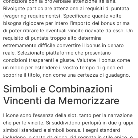
condizioni con la proverbiale attenzione italiana.
Rivolgete particolare attenzione ai requisiti di puntata
(wagering requirements). Specificano quante volte
bisogna rigiocare per intero l’importo del bonus prima
di poter ritirare le eventuali vincite ricavate da esso. Un
requisito di puntata troppo alto determina
estremamente difficile convertire il bonus in denaro
reale. Selezionate piattaforme che presentano
condizioni trasparenti e giuste. Valutate il bonus come
un modo per estendere il vostro tempo di gioco ed
scoprire il titolo, non come una certezza di guadagno.
Simboli e Combinazioni
Vincenti da Memorizzare
I icone sono l’essenza della slot, tanto per la narrazione
che per le vincite. Si suddividono perlopiù in due gruppi:
simboli standard e simboli bonus. I segni standard
includono le carte da gioco, ridisegnate in stile epico, e