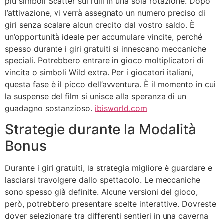
più simboli Scatter sui rulli in una sola rotazione. Dopo
l’attivazione, vi verrà assegnato un numero preciso di
giri senza scalare alcun credito dal vostro saldo. È
un’opportunità ideale per accumulare vincite, perché
spesso durante i giri gratuiti si innescano meccaniche
speciali. Potrebbero entrare in gioco moltiplicatori di
vincita o simboli Wild extra. Per i giocatori italiani,
questa fase è il picco dell’avventura. È il momento in cui
la suspense del film si unisce alla speranza di un
guadagno sostanzioso.
ibisworld.com
Strategie durante la Modalità
Bonus
Durante i giri gratuiti, la strategia migliore è guardare e
lasciarsi travolgere dallo spettacolo. Le meccaniche
sono spesso già definite. Alcune versioni del gioco,
però, potrebbero presentare scelte interattive. Dovreste
dover selezionare tra differenti sentieri in una caverna