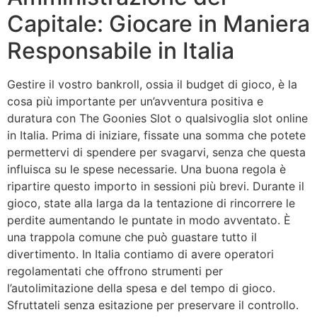
Capitale: Giocare in Maniera
Responsabile in Italia
Gestire il vostro bankroll, ossia il budget di gioco, è la
cosa più importante per un’avventura positiva e
duratura con The Goonies Slot o qualsivoglia slot online
in Italia. Prima di iniziare, fissate una somma che potete
permettervi di spendere per svagarvi, senza che questa
influisca su le spese necessarie. Una buona regola è
ripartire questo importo in sessioni più brevi. Durante il
gioco, state alla larga da la tentazione di rincorrere le
perdite aumentando le puntate in modo avventato. È
una trappola comune che può guastare tutto il
divertimento. In Italia contiamo di avere operatori
regolamentati che offrono strumenti per
l’autolimitazione della spesa e del tempo di gioco.
Sfruttateli senza esitazione per preservare il controllo.