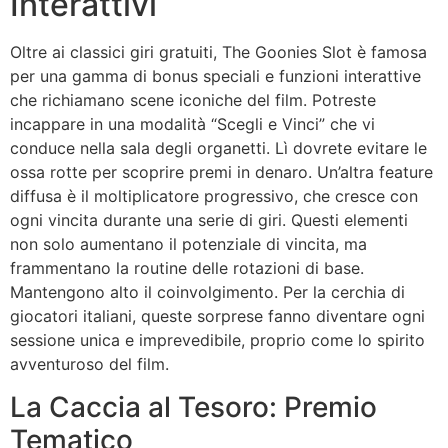
Interattivi
Oltre ai classici giri gratuiti, The Goonies Slot è famosa
per una gamma di bonus speciali e funzioni interattive
che richiamano scene iconiche del film. Potreste
incappare in una modalità “Scegli e Vinci” che vi
conduce nella sala degli organetti. Lì dovrete evitare le
ossa rotte per scoprire premi in denaro. Un’altra feature
diffusa è il moltiplicatore progressivo, che cresce con
ogni vincita durante una serie di giri. Questi elementi
non solo aumentano il potenziale di vincita, ma
frammentano la routine delle rotazioni di base.
Mantengono alto il coinvolgimento. Per la cerchia di
giocatori italiani, queste sorprese fanno diventare ogni
sessione unica e imprevedibile, proprio come lo spirito
avventuroso del film.
La Caccia al Tesoro: Premio
Tematico