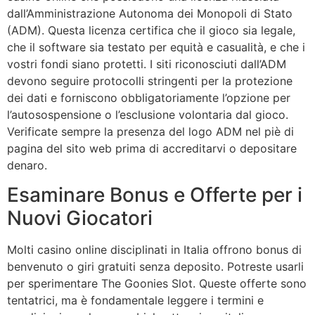
dall’Amministrazione Autonoma dei Monopoli di Stato
(ADM). Questa licenza certifica che il gioco sia legale,
che il software sia testato per equità e casualità, e che i
vostri fondi siano protetti. I siti riconosciuti dall’ADM
devono seguire protocolli stringenti per la protezione
dei dati e forniscono obbligatoriamente l’opzione per
l’autosospensione o l’esclusione volontaria dal gioco.
Verificate sempre la presenza del logo ADM nel piè di
pagina del sito web prima di accreditarvi o depositare
denaro.
Esaminare Bonus e Offerte per i
Nuovi Giocatori
Molti casino online disciplinati in Italia offrono bonus di
benvenuto o giri gratuiti senza deposito. Potreste usarli
per sperimentare The Goonies Slot. Queste offerte sono
tentatrici, ma è fondamentale leggere i termini e