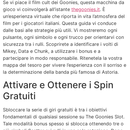
Se vi piace il film cult dei Goonies, questa macchina da
gioco vi coinvolgerà all’istante
thegoonies.it
. È
un’esperienza virtuale che riporta in vita l’atmosfera del
film per i giocatori italiani. Questa guida vi conduce
dalle basi alle strategie più utili. Vi mostreremo ogni
pulsante, ogni simbolo e ogni trucco per orientarvi con
sicurezza tra i rulli. Scoprirete a identificare i volti di
Mikey, Data e Chunk, a utilizzare i bonus e a
partecipare in modo responsabile. Ritenetela la vostra
mappa del tesoro per vivere l’esperienza con il sorriso e
la determinazione della banda più famosa di Astoria.
Attivare e Ottenere i Spin
Gratuiti
Sbloccare la serie di giri gratuiti è tra i obiettivi
fondamentali di qualsiasi sessione su The Goonies Slot.
Tale modalità bonus spesso si sblocca ottenendo tre o