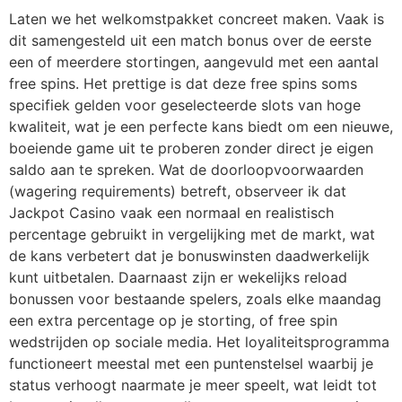
Laten we het welkomstpakket concreet maken. Vaak is
dit samengesteld uit een match bonus over de eerste
een of meerdere stortingen, aangevuld met een aantal
free spins. Het prettige is dat deze free spins soms
specifiek gelden voor geselecteerde slots van hoge
kwaliteit, wat je een perfecte kans biedt om een nieuwe,
boeiende game uit te proberen zonder direct je eigen
saldo aan te spreken. Wat de doorloopvoorwaarden
(wagering requirements) betreft, observeer ik dat
Jackpot Casino vaak een normaal en realistisch
percentage gebruikt in vergelijking met de markt, wat
de kans verbetert dat je bonuswinsten daadwerkelijk
kunt uitbetalen. Daarnaast zijn er wekelijks reload
bonussen voor bestaande spelers, zoals elke maandag
een extra percentage op je storting, of free spin
wedstrijden op sociale media. Het loyaliteitsprogramma
functioneert meestal met een puntenstelsel waarbij je
status verhoogt naarmate je meer speelt, wat leidt tot