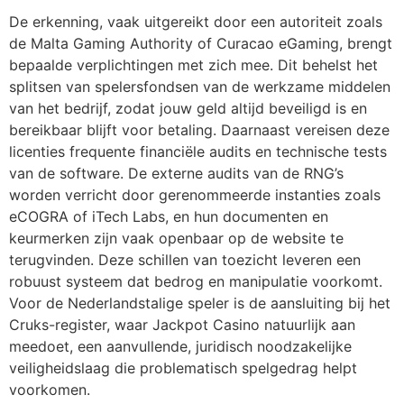
De erkenning, vaak uitgereikt door een autoriteit zoals
de Malta Gaming Authority of Curacao eGaming, brengt
bepaalde verplichtingen met zich mee. Dit behelst het
splitsen van spelersfondsen van de werkzame middelen
van het bedrijf, zodat jouw geld altijd beveiligd is en
bereikbaar blijft voor betaling. Daarnaast vereisen deze
licenties frequente financiële audits en technische tests
van de software. De externe audits van de RNG’s
worden verricht door gerenommeerde instanties zoals
eCOGRA of iTech Labs, en hun documenten en
keurmerken zijn vaak openbaar op de website te
terugvinden. Deze schillen van toezicht leveren een
robuust systeem dat bedrog en manipulatie voorkomt.
Voor de Nederlandstalige speler is de aansluiting bij het
Cruks-register, waar Jackpot Casino natuurlijk aan
meedoet, een aanvullende, juridisch noodzakelijke
veiligheidslaag die problematisch spelgedrag helpt
voorkomen.