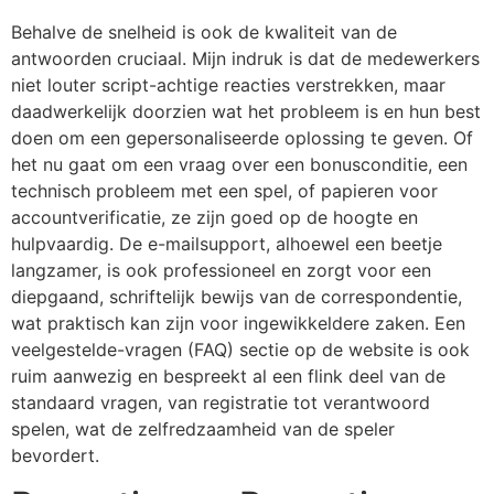
Behalve de snelheid is ook de kwaliteit van de
antwoorden cruciaal. Mijn indruk is dat de medewerkers
niet louter script-achtige reacties verstrekken, maar
daadwerkelijk doorzien wat het probleem is en hun best
doen om een gepersonaliseerde oplossing te geven. Of
het nu gaat om een vraag over een bonusconditie, een
technisch probleem met een spel, of papieren voor
accountverificatie, ze zijn goed op de hoogte en
hulpvaardig. De e-mailsupport, alhoewel een beetje
langzamer, is ook professioneel en zorgt voor een
diepgaand, schriftelijk bewijs van de correspondentie,
wat praktisch kan zijn voor ingewikkeldere zaken. Een
veelgestelde-vragen (FAQ) sectie op de website is ook
ruim aanwezig en bespreekt al een flink deel van de
standaard vragen, van registratie tot verantwoord
spelen, wat de zelfredzaamheid van de speler
bevordert.