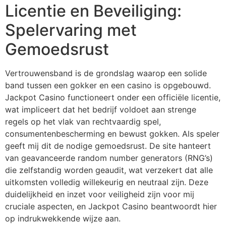
Licentie en Beveiliging:
Spelervaring met
Gemoedsrust
Vertrouwensband is de grondslag waarop een solide
band tussen een gokker en een casino is opgebouwd.
Jackpot Casino functioneert onder een officiële licentie,
wat impliceert dat het bedrijf voldoet aan strenge
regels op het vlak van rechtvaardig spel,
consumentenbescherming en bewust gokken. Als speler
geeft mij dit de nodige gemoedsrust. De site hanteert
van geavanceerde random number generators (RNG’s)
die zelfstandig worden geaudit, wat verzekert dat alle
uitkomsten volledig willekeurig en neutraal zijn. Deze
duidelijkheid en inzet voor veiligheid zijn voor mij
cruciale aspecten, en Jackpot Casino beantwoordt hier
op indrukwekkende wijze aan.