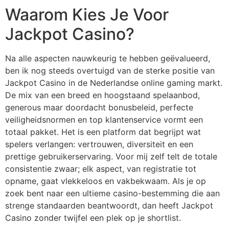
Waarom Kies Je Voor
Jackpot Casino?
Na alle aspecten nauwkeurig te hebben geëvalueerd,
ben ik nog steeds overtuigd van de sterke positie van
Jackpot Casino in de Nederlandse online gaming markt.
De mix van een breed en hoogstaand spelaanbod,
generous maar doordacht bonusbeleid, perfecte
veiligheidsnormen en top klantenservice vormt een
totaal pakket. Het is een platform dat begrijpt wat
spelers verlangen: vertrouwen, diversiteit en een
prettige gebruikerservaring. Voor mij zelf telt de totale
consistentie zwaar; elk aspect, van registratie tot
opname, gaat vlekkeloos en vakbekwaam. Als je op
zoek bent naar een ultieme casino-bestemming die aan
strenge standaarden beantwoordt, dan heeft Jackpot
Casino zonder twijfel een plek op je shortlist.