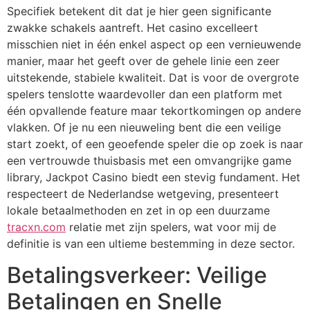
Specifiek betekent dit dat je hier geen significante
zwakke schakels aantreft. Het casino excelleert
misschien niet in één enkel aspect op een vernieuwende
manier, maar het geeft over de gehele linie een zeer
uitstekende, stabiele kwaliteit. Dat is voor de overgrote
spelers tenslotte waardevoller dan een platform met
één opvallende feature maar tekortkomingen op andere
vlakken. Of je nu een nieuweling bent die een veilige
start zoekt, of een geoefende speler die op zoek is naar
een vertrouwde thuisbasis met een omvangrijke game
library, Jackpot Casino biedt een stevig fundament. Het
respecteert de Nederlandse wetgeving, presenteert
lokale betaalmethoden en zet in op een duurzame
tracxn.com
relatie met zijn spelers, wat voor mij de
definitie is van een ultieme bestemming in deze sector.
Betalingsverkeer: Veilige
Betalingen en Snelle