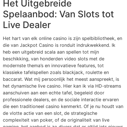
Het Uitgebreide
Spelaanbod: Van Slots tot
Live Dealer
Het hart van elk online casino is zijn spelbibliotheek, en
die van Jackpot Casino is ronduit indrukwekkend. Ik
heb een uitgebreid scala aan spellen tot mijn
beschikking, van honderden video slots met de
modernste thema’s en innovatieve features, tot
klassieke tafelspellen zoals blackjack, roulette en
baccarat. Wat mij persoonlijk het meest aanspreekt, is
het dynamische live casino. Hier kan ik via HD-streams
aanschuiven aan een echte tafel, begeleid door
professionele dealers, en de sociale interactie ervaren
die een traditioneel casino kenmerkt. Of je nu houdt van
de vlotte actie van een slot, de strategische
complexiteit van poker, of de originaliteit van live
gaming, het aanbod is zo divers dat er altijd iets nieuws