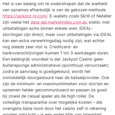
Het is van belang om te onderstrepen dat de snelheid
van opnames afhankelijk is van de gekozen methode
https://jackpot-nl.com/
. E-wallets zoals Skrill of Neteller
zijn veelal het
data-api.marketindex.com.au
snelst, met
uitbetalingen soms binnen enkele uren. iDEAL-
stortingen zijn direct, maar voor uitbetalingen via iDEAL
kan een extra verwerkingsdag nodig zijn, wat echter
nog steeds zeer vlot is. Creditcard- en
bankoverschrijvingen kunnen 1 tot 3 werkdagen duren.
Een belangrijk voordeel is dat Jackpot Casino geen
buitensporige administratieve oponthoud veroorzaakt;
zodra je aanvraag is goedgekeurd, wordt het
onmiddellijk doorgestuurd naar de betaalprovider. Ook
zijn de minimum- en maximumlimieten voor storten en
opnemen helder gecommuniceerd en passen ze goed
bij zowel de casual speler als de high roller. De
volledige transparantie over mogelijke kosten – die
overigens bijna nooit door het casino zelf in rekening
worden gebracht – is een ander blijk van integriteit.