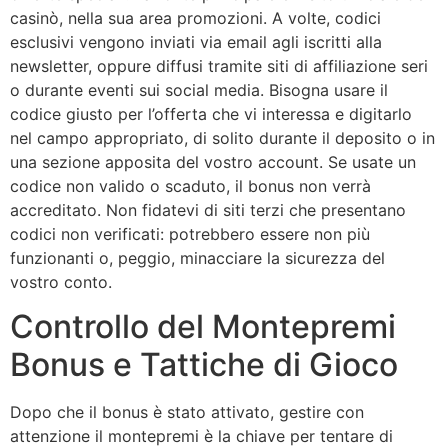
casinò, nella sua area promozioni. A volte, codici
esclusivi vengono inviati via email agli iscritti alla
newsletter, oppure diffusi tramite siti di affiliazione seri
o durante eventi sui social media. Bisogna usare il
codice giusto per l’offerta che vi interessa e digitarlo
nel campo appropriato, di solito durante il deposito o in
una sezione apposita del vostro account. Se usate un
codice non valido o scaduto, il bonus non verrà
accreditato. Non fidatevi di siti terzi che presentano
codici non verificati: potrebbero essere non più
funzionanti o, peggio, minacciare la sicurezza del
vostro conto.
Controllo del Montepremi
Bonus e Tattiche di Gioco
Dopo che il bonus è stato attivato, gestire con
attenzione il montepremi è la chiave per tentare di