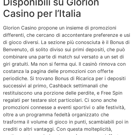
Disponibili su Glorion
Casino per l’Italia
Glorion Casino propone un insieme di promozioni
differenti, che cercano di accontentare preferenze e usi
di gioco diversi. La sezione più conosciuta è il Bonus di
Benvenuto, di solito diviso sui primi depositi, che può
combinare una parte di match sul versato a un set di
giri gratuiti. Ma non si ferma qui. Il casinò rinnova con
costanza la pagina delle promozioni con offerte
periodiche. Si trovano Bonus di Ricarica per i depositi
successivi al primo, Cashback settimanali che
restituiscono una porzione delle perdite, e Free Spin
regalati per testare slot particolari. Ci sono anche
promozioni connesse a eventi sportivi o alle festività,
oltre a un programma fedeltà organizzato che
trasforma il volume di gioco in punti, scambiabili poi in
crediti o altri vantaggi. Con questa molteplicità,