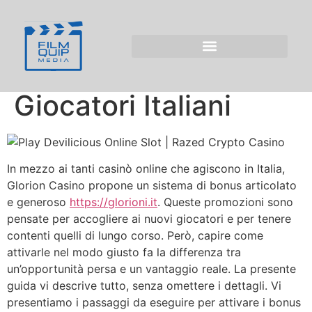
Attivazione del
Bonus al Glorion
Casino per i
Giocatori Italiani
In mezzo ai tanti casinò online che agiscono in Italia,
Glorion Casino propone un sistema di bonus articolato
e generoso
https://glorioni.it
. Queste promozioni sono
pensate per accogliere ai nuovi giocatori e per tenere
contenti quelli di lungo corso. Però, capire come
attivarle nel modo giusto fa la differenza tra
un’opportunità persa e un vantaggio reale. La presente
guida vi descrive tutto, senza omettere i dettagli. Vi
presentiamo i passaggi da eseguire per attivare i bonus