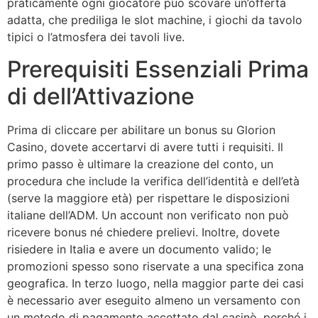
praticamente ogni giocatore può scovare un’offerta
adatta, che prediliga le slot machine, i giochi da tavolo
tipici o l’atmosfera dei tavoli live.
Prerequisiti Essenziali Prima
di dell’Attivazione
Prima di cliccare per abilitare un bonus su Glorion
Casino, dovete accertarvi di avere tutti i requisiti. Il
primo passo è ultimare la creazione del conto, un
procedura che include la verifica dell’identità e dell’età
(serve la maggiore età) per rispettare le disposizioni
italiane dell’ADM. Un account non verificato non può
ricevere bonus né chiedere prelievi. Inoltre, dovete
risiedere in Italia e avere un documento valido; le
promozioni spesso sono riservate a una specifica zona
geografica. In terzo luogo, nella maggior parte dei casi
è necessario aver eseguito almeno un versamento con
un metodo di pagamento accettato dal casinò, perché i