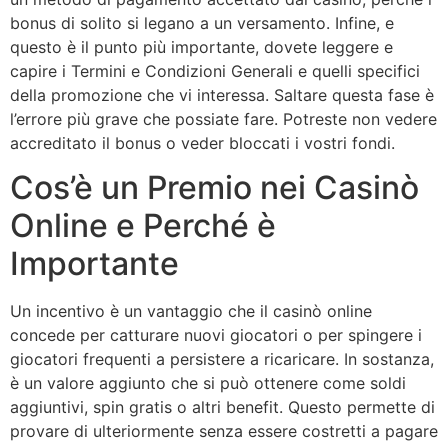
bonus di solito si legano a un versamento. Infine, e
questo è il punto più importante, dovete leggere e
capire i Termini e Condizioni Generali e quelli specifici
della promozione che vi interessa. Saltare questa fase è
l’errore più grave che possiate fare. Potreste non vedere
accreditato il bonus o veder bloccati i vostri fondi.
Cos’è un Premio nei Casinò
Online e Perché è
Importante
Un incentivo è un vantaggio che il casinò online
concede per catturare nuovi giocatori o per spingere i
giocatori frequenti a persistere a ricaricare. In sostanza,
è un valore aggiunto che si può ottenere come soldi
aggiuntivi, spin gratis o altri benefit. Questo permette di
provare di ulteriormente senza essere costretti a pagare