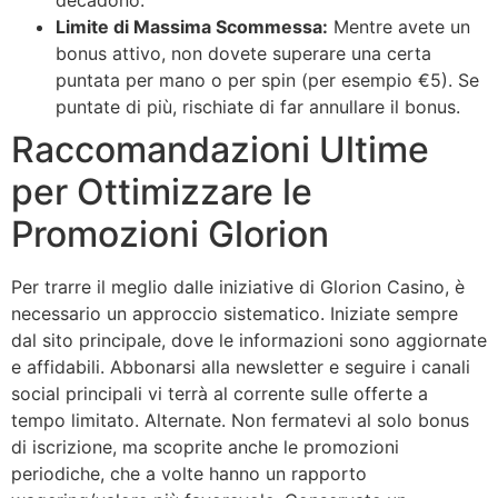
Limite di Massima Scommessa:
Mentre avete un
bonus attivo, non dovete superare una certa
puntata per mano o per spin (per esempio €5). Se
puntate di più, rischiate di far annullare il bonus.
Raccomandazioni Ultime
per Ottimizzare le
Promozioni Glorion
Per trarre il meglio dalle iniziative di Glorion Casino, è
necessario un approccio sistematico. Iniziate sempre
dal sito principale, dove le informazioni sono aggiornate
e affidabili. Abbonarsi alla newsletter e seguire i canali
social principali vi terrà al corrente sulle offerte a
tempo limitato. Alternate. Non fermatevi al solo bonus
di iscrizione, ma scoprite anche le promozioni
periodiche, che a volte hanno un rapporto