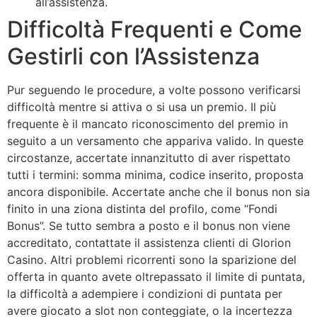
all’assistenza.
Difficoltà Frequenti e Come
Gestirli con l’Assistenza
Pur seguendo le procedure, a volte possono verificarsi
difficoltà mentre si attiva o si usa un premio. Il più
frequente è il mancato riconoscimento del premio in
seguito a un versamento che appariva valido. In queste
circostanze, accertate innanzitutto di aver rispettato
tutti i termini: somma minima, codice inserito, proposta
ancora disponibile. Accertate anche che il bonus non sia
finito in una ziona distinta del profilo, come “Fondi
Bonus”. Se tutto sembra a posto e il bonus non viene
accreditato, contattate il assistenza clienti di Glorion
Casino. Altri problemi ricorrenti sono la sparizione del
offerta in quanto avete oltrepassato il limite di puntata,
la difficoltà a adempiere i condizioni di puntata per
avere giocato a slot non conteggiate, o la incertezza