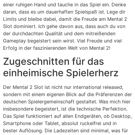
einer ruhigen Hand und tauche in das Spiel ein. Denke
daran, dass es um dauerhaften Spielspaß ist. Lege dir
Limits und bleibe dabei, damit die Freude am Mental 2
Slot dominiert. Ich gehe davon aus, dass auch du von
der durchdachten Qualität und dem mitreißenden
Gameplay begeistert sein wirst. Viel Freude und viel
Erfolg in der faszinierenden Welt von Mental 2!
Zugeschnitten für das
einheimische Spielerherz
Der Mental 2 Slot ist nicht nur international released,
sondern mit einem eigenen Blick auf die Präferenzen der
deutschen Spielergemeinschaft gestaltet. Was mich hier
insbesondere begeistert, ist die technische Perfektion.
Das Spiel funktioniert auf allen Endgeräten, ob Desktop,
Smartphone oder Tablet, absolut ruckelfrei und in
bester Auflösung. Die Ladezeiten sind minimal, was für