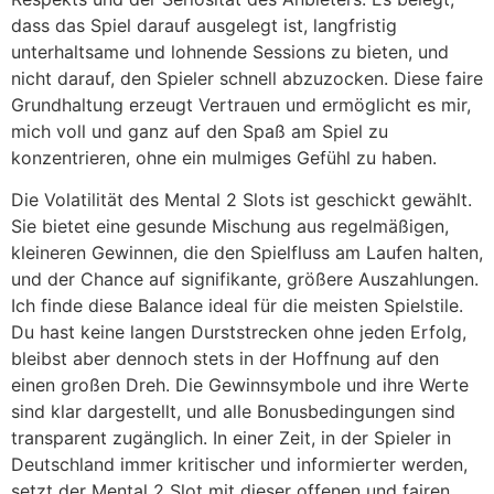
dass das Spiel darauf ausgelegt ist, langfristig
unterhaltsame und lohnende Sessions zu bieten, und
nicht darauf, den Spieler schnell abzuzocken. Diese faire
Grundhaltung erzeugt Vertrauen und ermöglicht es mir,
mich voll und ganz auf den Spaß am Spiel zu
konzentrieren, ohne ein mulmiges Gefühl zu haben.
Die Volatilität des Mental 2 Slots ist geschickt gewählt.
Sie bietet eine gesunde Mischung aus regelmäßigen,
kleineren Gewinnen, die den Spielfluss am Laufen halten,
und der Chance auf signifikante, größere Auszahlungen.
Ich finde diese Balance ideal für die meisten Spielstile.
Du hast keine langen Durststrecken ohne jeden Erfolg,
bleibst aber dennoch stets in der Hoffnung auf den
einen großen Dreh. Die Gewinnsymbole und ihre Werte
sind klar dargestellt, und alle Bonusbedingungen sind
transparent zugänglich. In einer Zeit, in der Spieler in
Deutschland immer kritischer und informierter werden,
setzt der Mental 2 Slot mit dieser offenen und fairen