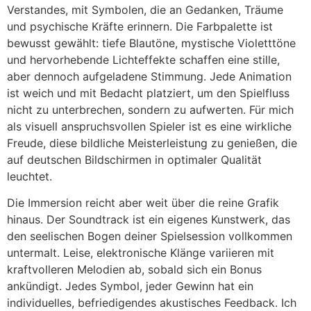
Verstandes, mit Symbolen, die an Gedanken, Träume
und psychische Kräfte erinnern. Die Farbpalette ist
bewusst gewählt: tiefe Blautöne, mystische Violetttöne
und hervorhebende Lichteffekte schaffen eine stille,
aber dennoch aufgeladene Stimmung. Jede Animation
ist weich und mit Bedacht platziert, um den Spielfluss
nicht zu unterbrechen, sondern zu aufwerten. Für mich
als visuell anspruchsvollen Spieler ist es eine wirkliche
Freude, diese bildliche Meisterleistung zu genießen, die
auf deutschen Bildschirmen in optimaler Qualität
leuchtet.
Die Immersion reicht aber weit über die reine Grafik
hinaus. Der Soundtrack ist ein eigenes Kunstwerk, das
den seelischen Bogen deiner Spielsession vollkommen
untermalt. Leise, elektronische Klänge variieren mit
kraftvolleren Melodien ab, sobald sich ein Bonus
ankündigt. Jedes Symbol, jeder Gewinn hat ein
individuelles, befriedigendes akustisches Feedback. Ich