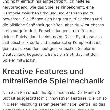
und nicht einfach nur aufgepfropft. Ich halte es
hervorragend, wie das Spiel es hinbekommt, eine
Harmonie zwischen Erholung und Anspannung zu
bewahren. Sie können sich bequem zurücklehnen und
die bildliche Schönheit genießen, aber du wirst ebenso
stets aufgefordert, Entscheidungen zu treffen, die
deinen Spielverlauf beeinflussen. Diese Symbiose aus
ästhetischer Freude und spielerischer Komplexität ist
genau das, was den heutigen, kritischen Spieler in
Deutschland begeistert. Es ist ein Slot, das mit dem
Spieler mitwächst.
Kreative Features und
mitreißende Spielmechanik
Nun zum Kernstück: die Spielmechanik. Der Mental 2
Slot ist ausgestattet mit innovativen Features, die ich so
in dieser Mischung selten gesehen habe. Zentral ist das
einzigartige Rollen- und Gewinnsystem, das über