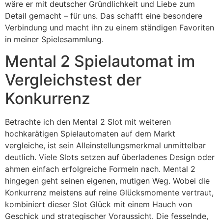
wäre er mit deutscher Gründlichkeit und Liebe zum
Detail gemacht – für uns. Das schafft eine besondere
Verbindung und macht ihn zu einem ständigen Favoriten
in meiner Spielesammlung.
Mental 2 Spielautomat im
Vergleichstest der
Konkurrenz
Betrachte ich den Mental 2 Slot mit weiteren
hochkarätigen Spielautomaten auf dem Markt
vergleiche, ist sein Alleinstellungsmerkmal unmittelbar
deutlich. Viele Slots setzen auf überladenes Design oder
ahmen einfach erfolgreiche Formeln nach. Mental 2
hingegen geht seinen eigenen, mutigen Weg. Wobei die
Konkurrenz meistens auf reine Glücksmomente vertraut,
kombiniert dieser Slot Glück mit einem Hauch von
Geschick und strategischer Voraussicht. Die fesselnde,