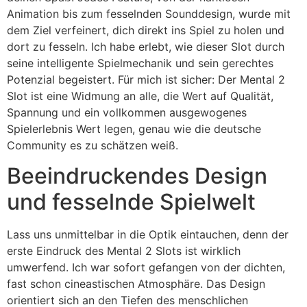
Animation bis zum fesselnden Sounddesign, wurde mit
dem Ziel verfeinert, dich direkt ins Spiel zu holen und
dort zu fesseln. Ich habe erlebt, wie dieser Slot durch
seine intelligente Spielmechanik und sein gerechtes
Potenzial begeistert. Für mich ist sicher: Der Mental 2
Slot ist eine Widmung an alle, die Wert auf Qualität,
Spannung und ein vollkommen ausgewogenes
Spielerlebnis Wert legen, genau wie die deutsche
Community es zu schätzen weiß.
Beeindruckendes Design
und fesselnde Spielwelt
Lass uns unmittelbar in die Optik eintauchen, denn der
erste Eindruck des Mental 2 Slots ist wirklich
umwerfend. Ich war sofort gefangen von der dichten,
fast schon cineastischen Atmosphäre. Das Design
orientiert sich an den Tiefen des menschlichen