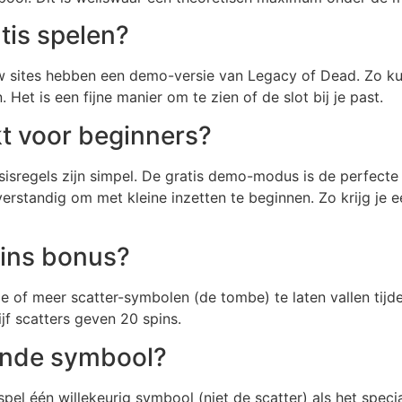
tis spelen?
ew sites hebben een demo-versie van Legacy of Dead. Zo kun
 Het is een fijne manier om te zien of de slot bij je past.
kt voor beginners?
sisregels zijn simpel. De gratis demo-modus is de perfect
k verstandig om met kleine inzetten te beginnen. Zo krijg je
pins bonus?
e of meer scatter-symbolen (de tombe) te laten vallen tijde
ijf scatters geven 20 spins.
dende symbool?
pel één willekeurig symbool (niet de scatter) als het specia