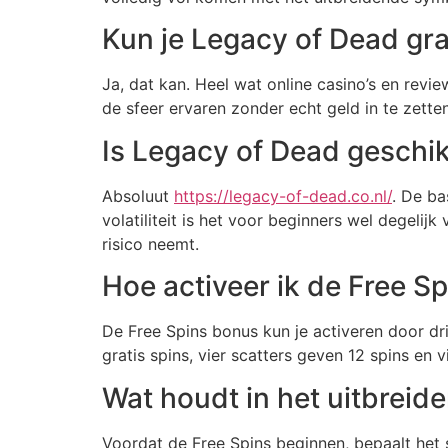
Kun je Legacy of Dead gra
Ja, dat kan. Heel wat online casino’s en revi
de sfeer ervaren zonder echt geld in te zetten.
Is Legacy of Dead geschi
Absoluut
https://legacy-of-dead.co.nl/
. De ba
volatiliteit is het voor beginners wel degelij
risico neemt.
Hoe activeer ik de Free S
De Free Spins bonus kun je activeren door dri
gratis spins, vier scatters geven 12 spins en v
Wat houdt in het uitbrei
Voordat de Free Spins beginnen, bepaalt het s