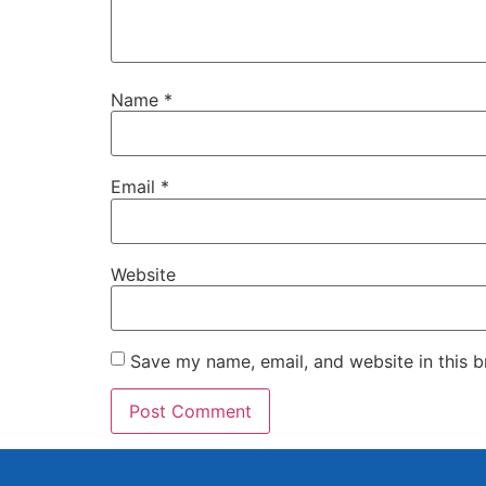
Name
*
Email
*
Website
Save my name, email, and website in this b