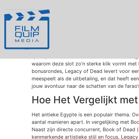
Raak geïnspireerd
Nederland
Nederlandse liefhebbers die online gokken, zij
spanning, een ware beleving. Legacy of Dead 
spel spreekt aan niet alleen aan door de moge
waarom deze slot zo’n sterke klik vormt met 
bonusrondes, Legacy of Dead levert voor een
meespeelt als de uitbetaling, en dat heeft ee
jouw avontuur naar de schatten van de farao
Hoe Het Vergelijkt met
Het antieke Egypte is een populair thema. Ov
aantal manieren apart. In vergelijking met Bo
Naast zijn directe concurrent, Book of Dead 
kenmerkende artistieke stijl en focus. Lega