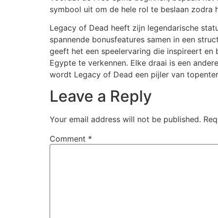
symbool uit om de hele rol te beslaan zodra h
Legacy of Dead heeft zijn legendarische stat
spannende bonusfeatures samen in een struct
geeft het een speelervaring die inspireert en b
Egypte te verkennen. Elke draai is een ande
wordt Legacy of Dead een pijler van topente
Leave a Reply
Your email address will not be published.
Req
Comment
*