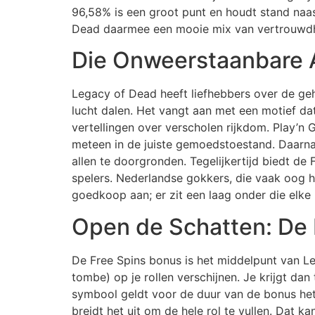
96,58% is een groot punt en houdt stand naas
Dead daarmee een mooie mix van vertrouwdhe
Die Onweerstaanbare 
Legacy of Dead heeft liefhebbers over de geh
lucht dalen. Het vangt aan met een motief dat
vertellingen over verscholen rijkdom. Play’n 
meteen in de juiste gemoedstoestand. Daarnaas
allen te doorgronden. Tegelijkertijd biedt 
spelers. Nederlandse gokkers, die vaak oog he
goedkoop aan; er zit een laag onder die elke
Open de Schatten: De 
De Free Spins bonus is het middelpunt van Le
tombe) op je rollen verschijnen. Je krijgt dan 
symbool geldt voor de duur van de bonus het
breidt het uit om de hele rol te vullen. Dat 