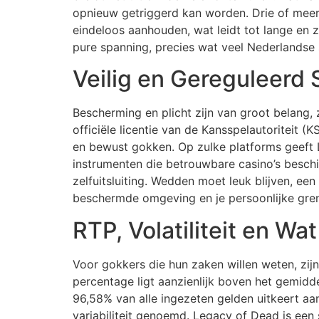
opnieuw getriggerd kan worden. Drie of meer n
eindeloos aanhouden, wat leidt tot lange en
pure spanning, precies wat veel Nederlandse
Veilig en Gereguleerd 
Bescherming en plicht zijn van groot belang,
officiële licentie van de Kansspelautoriteit (
en bewust gokken. Op zulke platforms geeft 
instrumenten die betrouwbare casino’s beschi
zelfuitsluiting. Wedden moet leuk blijven, 
beschermde omgeving en je persoonlijke gren
RTP, Volatiliteit en Wa
Voor gokkers die hun zaken willen weten, zij
percentage ligt aanzienlijk boven het gemidd
96,58% van alle ingezeten gelden uitkeert aan
variabiliteit genoemd. Legacy of Dead is een s