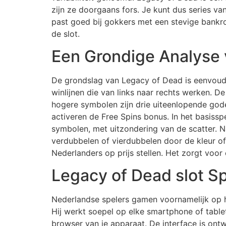
zijn ze doorgaans fors. Je kunt dus series va
past goed bij gokkers met een stevige bankro
de slot.
Een Grondige Analyse
De grondslag van Legacy of Dead is eenvoudig
winlijnen die van links naar rechts werken. D
hogere symbolen zijn drie uiteenlopende gode
activeren de Free Spins bonus. In het basiss
symbolen, met uitzondering van de scatter. Na
verdubbelen of vierdubbelen door de kleur of 
Nederlanders op prijs stellen. Het zorgt voor 
Legacy of Dead slot Sp
Nederlandse spelers gamen voornamelijk op h
Hij werkt soepel op elke smartphone of tablet
browser van je apparaat. De interface is ont