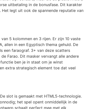
rse uitbetaling in de bonusfase. Dit karakter
. Het legt uit ook de spannende reputatie van
van 5 kolommen en 3 rijen. Er zijn 10 vaste
 A, allen in een Egyptisch thema gehuld. De
ls een faraograf. 3+ van deze scatters
 de Farao. Dit masker vervangt alle andere
unctie ben je in staat om je winst
en extra strategisch element toe dat veel
 De slot is gemaakt met HTML5-technologie.
onnodig; het spel opent onmiddellijk in de
 ontwerp schaalt perfect mee met elk