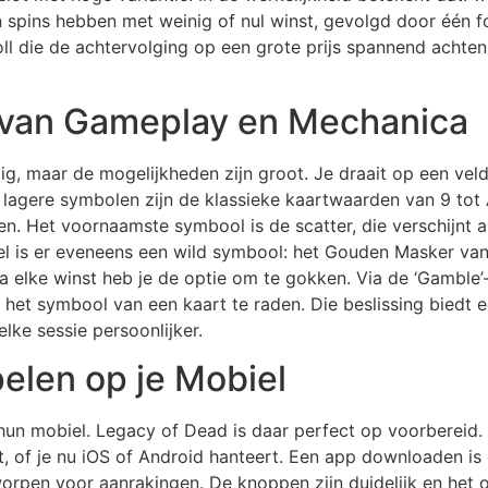
n spins hebben met weinig of nul winst, gevolgd door één fo
ll die de achtervolging op een grote prijs spannend achten
 van Gameplay en Mechanica
, maar de mogelijkheden zijn groot. Je draait op een veld 
e lagere symbolen zijn de klassieke kaartwaarden van 9 tot
n. Het voornaamste symbool is de scatter, die verschijnt a
pel is er eveneens een wild symbool: het Gouden Masker van
 elke winst heb je de optie om te gokken. Via de ‘Gamble’-f
het symbool van een kaart te raden. Die beslissing biedt e
elke sessie persoonlijker.
elen op je Mobiel
un mobiel. Legacy of Dead is daar perfect op voorbereid.
, of je nu iOS of Android hanteert. Een app downloaden is 
worpen voor aanrakingen. De knoppen zijn duidelijk en het