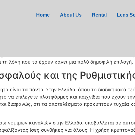
 Gaming Στην Ελλάδα 
Home
About Us
Rental
Lens Se
τρεις γυρεύουν συνήθως αυθεντική απόλαυση στα κλασικά
ώς στην την ζήτηση. Ενώνει τη νοσταλγία των παλιών μηχ
ήριο και δύσκολο κοινό παικτών, αυτό το slot προσφέρει μ
 τη λόγη που το έχουν κάνει μια πολύ δημοφιλή επιλογή.
σφαλούς και της Ρυθμιστική
ότητα είναι τα πάντα. Στην Ελλάδα, όπου το διαδικτυακό τ
τητο να επιλέγετε πλατφόρμες και παιχνίδια που έχουν τη
είται διαφανώς, ότι τα αποτελέσματα προκύπτουν τυχαία κα
έσω νόμιμων καναλιών στην Ελλάδα, υποβάλλεται σε αυτο
ιασφαλίζοντας ίσες συνθήκες για όλους. Η χρήση κρυπτο