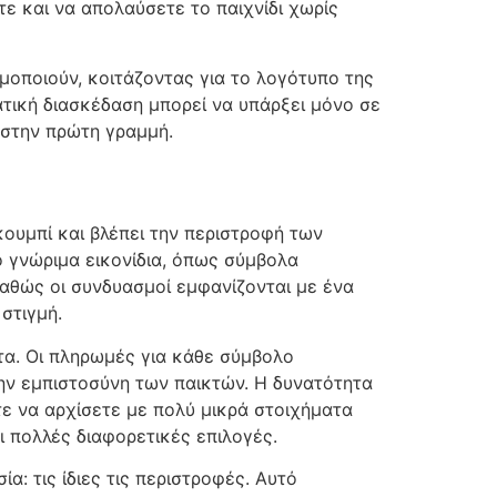
ε και να απολαύσετε το παιχνίδι χωρίς
οποιούν, κοιτάζοντας για το λογότυπο της
ατική διασκέδαση μπορεί να υπάρξει μόνο σε
ι στην πρώτη γραμμή.
 κουμπί και βλέπει την περιστροφή των
ο γνώριμα εικονίδια, όπως σύμβολα
καθώς οι συνδυασμοί εμφανίζονται με ένα
στιγμή.
τα. Οι πληρωμές για κάθε σύμβολο
 την εμπιστοσύνη των παικτών. Η δυνατότητα
ε να αρχίσετε με πολύ μικρά στοιχήματα
ει πολλές διαφορετικές επιλογές.
: τις ίδιες τις περιστροφές. Αυτό