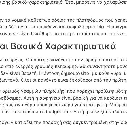
ίσης βασικό χαρακτηριστικό. Έτσι μπορείτε να χαλαρώσετ
υν το νομικό καθεστώς άδειας της πλατφόρμας που χρησιμ
ρώτο βήμα για μια υπεύθυνη και ασφαλή εμπειρία. Η πραγμ
κανόνες είναι ξεκάθαροι και η προστασία του παίκτη έχε
αι Βασικά Χαρακτηριστικά
ειτουργίες. Ο παίκτης διαλέγει το ποντάρισμα, πατάει το
ολα στις ενεργές γραμμές πληρωμής. Θα συναντήσετε μόν
δεν είναι βαρετή. Η ένταση δημιουργείται με κάθε γύρο, 
ζωντανό. Όλοι οι κανόνες είναι ξεκάθαροι από την πρώτη 
ός αριθμός γραμμών πληρωμής, που παρέχει προβλεψιμότη
σβάσιμες. Αυτή η σαφήνεια είναι βασική για να κερδίσει
ς σας ανά γύρο προσφέρει χώρο για στρατηγική. Μπορείτ
ι αν το επιτρέπει το budget σας. Αυτή η ευελιξία καλύπτ
ογών εστιάζει την προσοχή σας συγκεντρωμένη στην ουσία