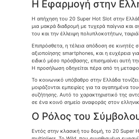
Η Εφαρμογή στην Ελλη
Η απήχηση του 20 Super Hot Slot στην Ελλά
μια μακρά διαδρομή με τυχερά παίγνια και α
του και την έλλειψη πολυπλοκοτήτων, ταιριά
Επιπρόσθετα, η τέλεια απόδοση σε κινητές 
αξιοποίησης smartphones, και η ευχέρεια γι
ειδικό μέσο πρόσβασης, επισημαίνει αυτή τη
Η προσήλωση οδηγείται πέρα από τη μεταφο
Το κοινωνικό υπόβαθρο στην Ελλάδα τονίζει 
μοιράζονται εμπειρίες για τα αγαπημένα του
συζήτησης. Αυτό το χαρακτηριστικό της αντα
σε ένα κοινό σημείο αναφοράς στον ελληνι
Ο Ρόλος του Σύμβολο
Εντός στην κλασική του δομή, το 20 Super 
multipliers. Το Wild, που συνηθισμένα εμφαν