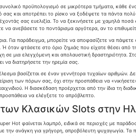
συνολικό προϋπολογισμό σε μικρότερα τμήματα, κάθε ένα 
 σας και αποτρέπει το ρίσκο να ξοδέψετε τα πάντα πολύ 
χοντάς σας ευελιξία. Το να ξεκινήσετε με χαμηλά ποσά σ
ε να ανεβάσετε το ποντάρισμα αργότερα, αν το επιθυμείτ
όρια. Για παράδειγμα, μπορείτε να αποφασίζετε να πάψετ
 όταν φτάσετε στο όριο ζημιάς που είχατε θέσει από την
ύχη σε μια ελεγχόμενη και απολαυστική δραστηριότητα. Στ
ι να διατηρήσετε την ηρεμία σας.
έλεσμα βασίζεται σε έναν γεννήτορα τυχαίων αριθμών. Δε
ιαχείριση των πόρων σας, όχι στην προσπάθεια να «νικήσετ
παιχνιδιού. Η διασκέδαση προέρχεται από την ίδια τη δια
η προσπάθεια να ελέγξετε το απρόβλεπτο.
 των Κλασικών Slots στην Η
uper Hot φαίνεται λαμπρό, ειδικά σε περιοχές με παράδο
ε την ανάγκη για γρήγορη, απροβόλευτη ψυχαγωγία. Τα π