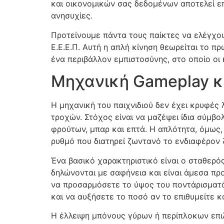
και οικονομικών σας δεδομένων αποτελεί επ
ανησυχίες.
Προτείνουμε πάντα τους παίκτες να ελέγχο
Ε.Ε.Ε.Π. Αυτή η απλή κίνηση θεωρείται το π
ένα περιβάλλον εμπιστοσύνης, στο οποίο οι 
Μηχανική Gameplay κ
Η μηχανική του παιχνιδιού δεν έχει κρυφές λ
τροχών. Στόχος είναι να μαζέψει ίδια σύμβ
φρούτων, μπαρ και επτά. Η απλότητα, όμως, 
ρυθμό που διατηρεί ζωντανό το ενδιαφέρον 
Ένα βασικό χαρακτηριστικό είναι ο σταθερ
δηλώνονται με σαφήνεια και είναι άμεσα προ
να προσαρμόσετε το ύψος του ποντάρισματό
και να αυξήσετε το ποσό αν το επιθυμείτε κα
Η έλλειψη μπόνους γύρων ή περίπλοκων επιλ