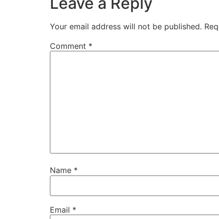
Leave a Reply
Your email address will not be published.
Req
Comment
*
Name
*
Email
*