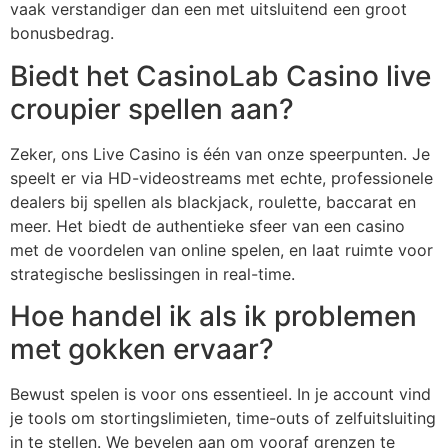
vaak verstandiger dan een met uitsluitend een groot
bonusbedrag.
Biedt het CasinoLab Casino live
croupier spellen aan?
Zeker, ons Live Casino is één van onze speerpunten. Je
speelt er via HD-videostreams met echte, professionele
dealers bij spellen als blackjack, roulette, baccarat en
meer. Het biedt de authentieke sfeer van een casino
met de voordelen van online spelen, en laat ruimte voor
strategische beslissingen in real-time.
Hoe handel ik als ik problemen
met gokken ervaar?
Bewust spelen is voor ons essentieel. In je account vind
je tools om stortingslimieten, time-outs of zelfuitsluiting
in te stellen. We bevelen aan om vooraf grenzen te