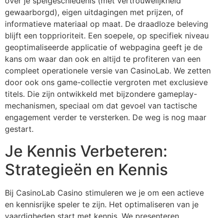
over je spelgeschiedenis (met vertrouwelijkheid
gewaarborgd), eigen uitdagingen met prijzen, of
informatieve materiaal op maat. De draadloze beleving
blijft een topprioriteit. Een soepele, op specifiek niveau
geoptimaliseerde applicatie of webpagina geeft je de
kans om waar dan ook en altijd te profiteren van een
compleet operationele versie van CasinoLab. We zetten
door ook ons game-collectie vergroten met exclusieve
titels. Die zijn ontwikkeld met bijzondere gameplay-
mechanismen, speciaal om dat gevoel van tactische
engagement verder te versterken. De weg is nog maar
gestart.
Je Kennis Verbeteren:
Strategieën en Kennis
Bij CasinoLab Casino stimuleren we je om een actieve
en kennisrijke speler te zijn. Het optimaliseren van je
vaardigheden start met kennis. We presenteren