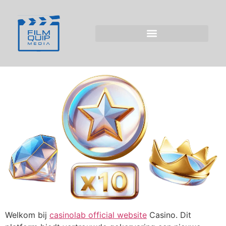
CasinoLab Casino:
Waar Geluk en Talent
Hand in Hand Gaan
Welkom bij
casinolab official website
Casino. Dit