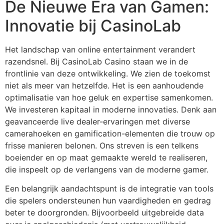
De Nieuwe Era van Gamen:
Innovatie bij CasinoLab
Het landschap van online entertainment verandert
razendsnel. Bij CasinoLab Casino staan we in de
frontlinie van deze ontwikkeling. We zien de toekomst
niet als meer van hetzelfde. Het is een aanhoudende
optimalisatie van hoe geluk en expertise samenkomen.
We investeren kapitaal in moderne innovaties. Denk aan
geavanceerde live dealer-ervaringen met diverse
camerahoeken en gamification-elementen die trouw op
frisse manieren belonen. Ons streven is een telkens
boeiender en op maat gemaakte wereld te realiseren,
die inspeelt op de verlangens van de moderne gamer.
Een belangrijk aandachtspunt is de integratie van tools
die spelers ondersteunen hun vaardigheden en gedrag
beter te doorgronden. Bijvoorbeeld uitgebreide data