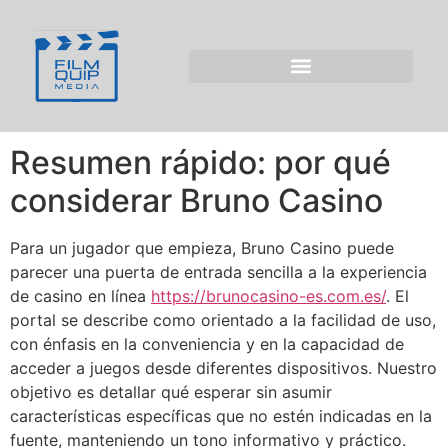
Bruno Casino 2026 –
Guía detallada de
juegos y experiencia
Resumen rápido: por qué
considerar Bruno Casino
Para un jugador que empieza, Bruno Casino puede
parecer una puerta de entrada sencilla a la experiencia
de casino en línea
https://brunocasino-es.com.es/
. El
portal se describe como orientado a la facilidad de uso,
con énfasis en la conveniencia y en la capacidad de
acceder a juegos desde diferentes dispositivos. Nuestro
objetivo es detallar qué esperar sin asumir
características específicas que no estén indicadas en la
fuente, manteniendo un tono informativo y práctico.