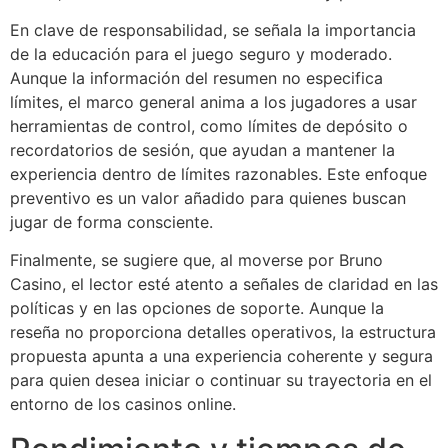
En clave de responsabilidad, se señala la importancia
de la educación para el juego seguro y moderado.
Aunque la información del resumen no especifica
límites, el marco general anima a los jugadores a usar
herramientas de control, como límites de depósito o
recordatorios de sesión, que ayudan a mantener la
experiencia dentro de límites razonables. Este enfoque
preventivo es un valor añadido para quienes buscan
jugar de forma consciente.
Finalmente, se sugiere que, al moverse por Bruno
Casino, el lector esté atento a señales de claridad en las
políticas y en las opciones de soporte. Aunque la
reseña no proporciona detalles operativos, la estructura
propuesta apunta a una experiencia coherente y segura
para quien desea iniciar o continuar su trayectoria en el
entorno de los casinos online.