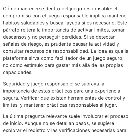
Cómo mantenerse dentro del juego responsable: el
compromiso con el juego responsable implica mantener
hábitos saludables y buscar ayuda si es necesario. Este
párrafo reitera la importancia de activar límites, tomar
descansos y no perseguir pérdidas. Si se detectan
señales de riesgo, es prudente pausar la actividad y
consultar recursos de responsabilidad. La idea es que la
plataforma sirva como facilitador de un juego seguro,
no como estímulo para gastar más allá de las propias
capacidades.
Seguridad y juego responsable: se subraya la
importancia de estas prácticas para una experiencia
segura. Verificar que existan herramientas de control y
límites, y mantener prácticas responsables al jugar.
La última pregunta relevante suele involucrar el proceso
de inicio. Aunque no se detallan pasos, se sugiere
explorar el registro y las verificaciones necesarias para