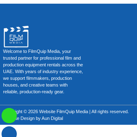
Welcome to FilmQuip Media, your
trusted partner for professional film and
production equipment rentals across the
UAE. With years of industry experience,
we support filmmakers, production
houses, and creative teams with
reliable, production-ready gear.
Copyright © 2026 Website FilmQuip Media | All rights reserved.
Website Design by
Aun Digital