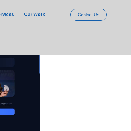
Nyxbets Casino
rvices
Our Work
Contact Us