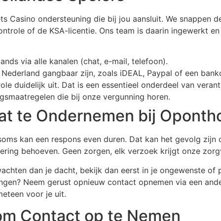
ets Casino ondersteuning die bij jou aansluit. We snappen d
ontrole of de KSA-licentie. Ons team is daarin ingewerkt e
nds via alle kanalen (chat, e-mail, telefoon).
n Nederland gangbaar zijn, zoals iDEAL, Paypal of een banko
ole duidelijk uit. Dat is een essentieel onderdeel van vera
gsmaatregelen die bij onze vergunning horen.
at te Ondernemen bij Oponth
soms kan een respons even duren. Dat kan het gevolg zijn 
ering behoeven. Geen zorgen, elk verzoek krijgt onze zorg
wachten dan je dacht, bekijk dan eerst in je ongewenste o
ngen? Neem gerust opnieuw contact opnemen via een ander m
eteen voor je uit.
 om Contact op te Nemen