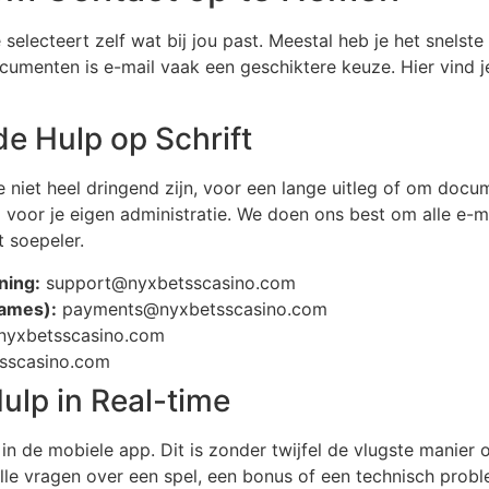
lecteert zelf wat bij jou past. Meestal heb je het snelste
umenten is e-mail vaak een geschiktere keuze. Hier vind j
de Hulp op Schrift
ie niet heel dringend zijn, voor een lange uitleg of om doc
ig voor je eigen administratie. We doen ons best om alle e-
t soepeler.
ning:
support@nyxbetsscasino.com
names):
payments@nyxbetsscasino.com
@nyxbetsscasino.com
sscasino.com
ulp in Real-time
 in de mobiele app. Dit is zonder twijfel de vlugste manier
le vragen over een spel, een bonus of een technisch problee