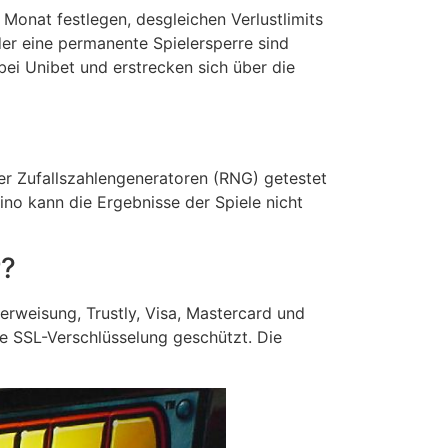
 Monat festlegen, desgleichen Verlustlimits
der eine permanente Spielersperre sind
bei Unibet und erstrecken sich über die
rer Zufallszahlengeneratoren (RNG) getestet
ino kann die Ergebnisse der Spiele nicht
r?
rweisung, Trustly, Visa, Mastercard und
ie SSL-Verschlüsselung geschützt. Die