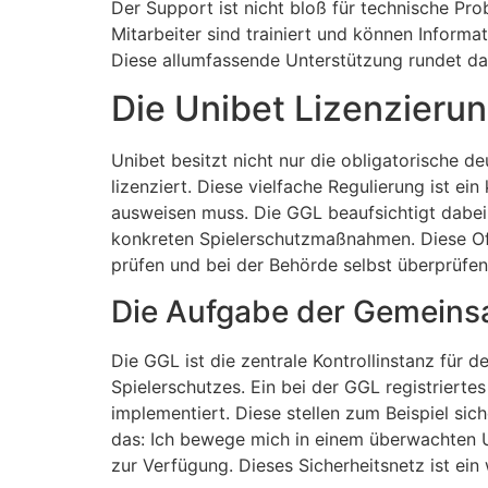
Der Support ist nicht bloß für technische Pr
Mitarbeiter sind trainiert und können Inform
Diese allumfassende Unterstützung rundet das
Die Unibet Lizenzierun
Unibet besitzt nicht nur die obligatorische 
lizenziert. Diese vielfache Regulierung ist ei
ausweisen muss. Die GGL beaufsichtigt dabei 
konkreten Spielerschutzmaßnahmen. Diese Off
prüfen und bei der Behörde selbst überprüfen
Die Aufgabe der Gemeins
Die GGL ist die zentrale Kontrollinstanz für 
Spielerschutzes. Ein bei der GGL registriert
implementiert. Diese stellen zum Beispiel sic
das: Ich bewege mich in einem überwachten U
zur Verfügung. Dieses Sicherheitsnetz ist ein 