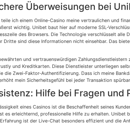
ichere Überweisungen bei Uni
 teile ich einem Online-Casino meine vertraulichen und fina
ßerst wichtig. Unibet baut hier auf moderne SSL-Verschlüs
esszeile des Browsers. Die Technologie verschlüsselt alle
Dritte sind diese Informationen nicht einsehbar. Das biete
 bewährten und vertrauenswürdigen Zahlungsdienstleistern 
stly und Kreditkarten. Diese Dienstleister unterliegen selbs
wie die Zwei-Faktor-Authentifizierung. Dass ich meine Bankd
erhöht mein Sicherheitsgefühl bei jeder Transaktion spürbar
istenz: Hilfe bei Fragen und
rlässigkeit eines Casinos ist die Beschaffenheit seines Kund
st es erleichternd, professionelle Hilfe zu erhalten. Unibet
Erfahrung ist der Live-Chat besonders effizient und die An