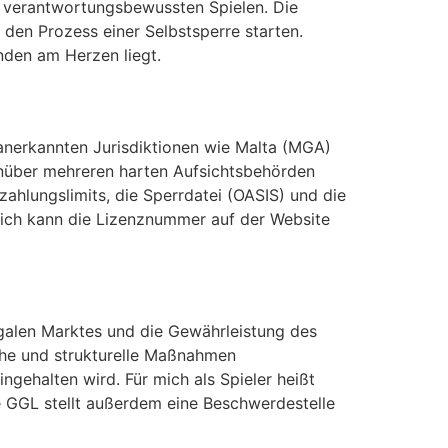
um verantwortungsbewussten Spielen. Die
 den Prozess einer Selbstsperre starten.
nden am Herzen liegt.
 anerkannten Jurisdiktionen wie Malta (MGA)
gegenüber mehreren harten Aufsichtsbehörden
ahlungslimits, die Sperrdatei (OASIS) und die
 ich kann die Lizenznummer auf der Website
legalen Marktes und die Gewährleistung des
sche und strukturelle Maßnahmen
ngehalten wird. Für mich als Spieler heißt
e GGL stellt außerdem eine Beschwerdestelle