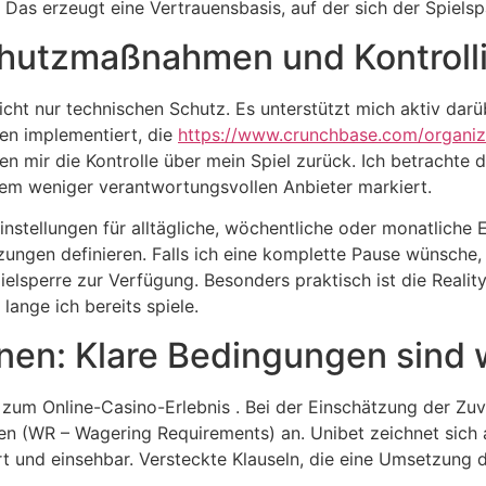
 Das erzeugt eine Vertrauensbasis, auf der sich der Spielsp
hutzmaßnahmen und Kontrolli
icht nur technischen Schutz. Es unterstützt mich aktiv darüb
en implementiert, die
https://www.crunchbase.com/organiza
n mir die Kontrolle über mein Spiel zurück. Ich betrachte 
em weniger verantwortungsvollen Anbieter markiert.
nstellungen für alltägliche, wöchentliche oder monatliche E
itzungen definieren. Falls ich eine komplette Pause wünsche, 
ielsperre zur Verfügung. Besonders praktisch ist die Realit
ange ich bereits spiele.
en: Klare Bedingungen sind 
zum Online-Casino-Erlebnis . Bei der Einschätzung der Zuve
n (WR – Wagering Requirements) an. Unibet zeichnet sich 
rt und einsehbar. Versteckte Klauseln, die eine Umsetzung 