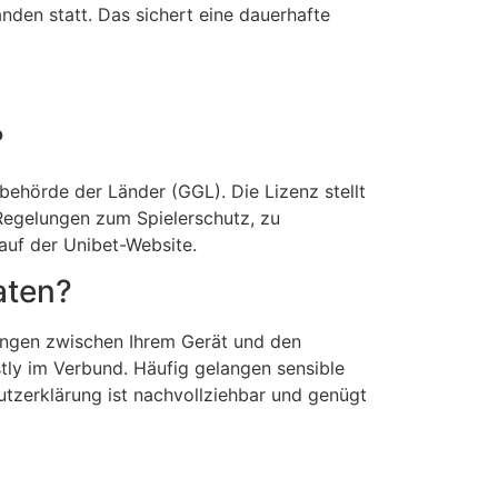
nden statt. Das sichert eine dauerhafte
?
behörde der Länder (GGL). Die Lizenz stellt
 Regelungen zum Spielerschutz, zu
auf der Unibet-Website.
aten?
ungen zwischen Ihrem Gerät und den
tly im Verbund. Häufig gelangen sensible
utzerklärung ist nachvollziehbar und genügt
?