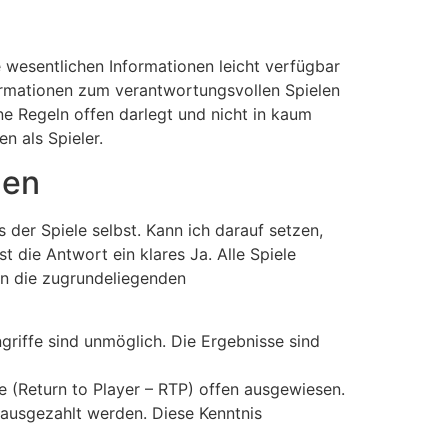
 wesentlichen Informationen leicht verfügbar
ormationen zum verantwortungsvollen Spielen
ine Regeln offen darlegt und nicht in kaum
n als Spieler.
gen
s der Spiele selbst. Kann ich darauf setzen,
 die Antwort ein klares Ja. Alle Spiele
en die zugrundeliegenden
riffe sind unmöglich. Die Ergebnisse sind
e (Return to Player – RTP) offen ausgewiesen.
r ausgezahlt werden. Diese Kenntnis