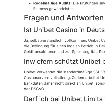
Regelmäßige Audits:
Die Prüfungen sind
Fairness gewährleisten.
Fragen und Antworten
Ist Unibet Casino in Deut
Ja, selbstverständlich, vollkommen. Unibet C
die Bedingung für einen legalen Betrieb in D
Geldtransaktionen und zur Spielintegrität. D
Inwiefern schützt Unibet 
Unibet verwendet die standardmäßige SSL-Ver
Casinoservern vollständig. Zudem arbeitet Un
Bankdaten daher nicht direkt an Unibet, sond
der DSGVO.
Darf ich bei Unibet Limits