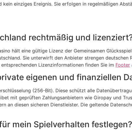
 kein einziges Ereignis. Sie erfolgen in regelmäßigen Abstä
schland rechtmäßig und lizenziert
asino hält eine gültige Lizenz der Gemeinsamen Glücksspiel
eutschland. Sie unterwirft den Anbieter strengen deutschen
ie entsprechenden Lizenzinformationen finden Sie im
Footer
private eigenen und finanziellen D
schlüsselung (256-Bit). Diese schützt alle Datenübertrag
ibet mit geprüften Zahlungsanbietern wie Giropay und Trus
ern an diesen sicheren Dienstleister. Die geltende Datensch
 für mein Spielverhalten festlegen