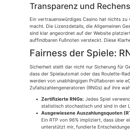
Transparenz und Rechens
Ein vertrauenswürdiges Casino hat nichts zu 
macht. Die Lizenzdetails, die Allgemeinen G
sind klar angeordnet auf der Website platziert
auffindbaren Fußnoten versteckt. Diese Klarhe
Fairness der Spiele: 
Sicherheit stellt dar nicht nur Sicherung für 
dass der Spielautomat oder das Roulette-Rad t
werden von unabhängigen Prüflaboren wie eCO
Zufallszahlengeneratoren (RNGs) auf ihre wah
Zertifizierte RNGs:
Jedes Spiel verwende
statistisch stochastisch und sind in de
Ausgewiesene Auszahlungsquoten (R
Ein RTP von 96% impliziert, dass über e
unterstützt mir, fundierte Entscheidungen