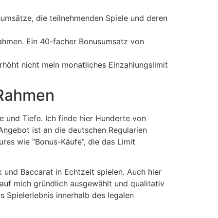
sumsätze, die teilnehmenden Spiele und deren
Rahmen. Ein 40-facher Bonusumsatz von
erhöht nicht mein monatliches Einzahlungslimit
m Rahmen
 und Tiefe. Ich finde hier Hunderte von
Angebot ist an die deutschen Regularien
ures wie “Bonus-Käufe”, die das Limit
k und Baccarat in Echtzeit spielen. Auch hier
uf mich gründlich ausgewählt und qualitativ
 Spielerlebnis innerhalb des legalen