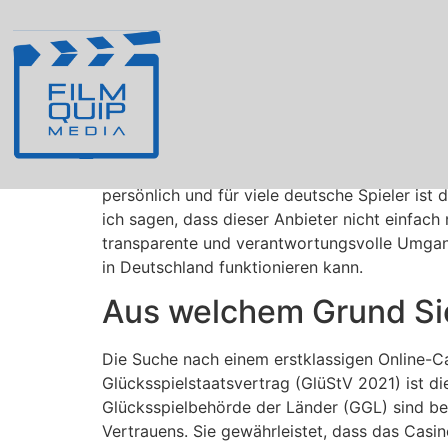
Unibet Spielothek 
Deutschland zu s
Ich beschäftige mich beruflich mit Online-C
persönlich und für viele deutsche Spieler ist
ich sagen, dass dieser Anbieter nicht einfach
transparente und verantwortungsvolle Umgang 
in Deutschland funktionieren kann.
Aus welchem Grund Sich
Die Suche nach einem erstklassigen Online-Ca
Glücksspielstaatsvertrag (GlüStV 2021) ist d
Glücksspielbehörde der Länder (GGL) sind bere
Vertrauens. Sie gewährleistet, dass das Casi