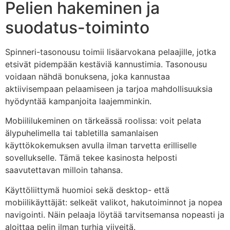
Pelien hakeminen ja
suodatus-toiminto
Spinneri-tasonousu toimii lisäarvokana pelaajille, jotka
etsivät pidempään kestäviä kannustimia. Tasonousu
voidaan nähdä bonuksena, joka kannustaa
aktiivisempaan pelaamiseen ja tarjoa mahdollisuuksia
hyödyntää kampanjoita laajemminkin.
Mobiililukeminen on tärkeässä roolissa: voit pelata
älypuhelimella tai tabletilla samanlaisen
käyttökokemuksen avulla ilman tarvetta erilliselle
sovellukselle. Tämä tekee kasinosta helposti
saavutettavan milloin tahansa.
Käyttöliittymä huomioi sekä desktop- että
mobiilikäyttäjät: selkeät valikot, hakutoiminnot ja nopea
navigointi. Näin pelaaja löytää tarvitsemansa nopeasti ja
aloittaa pelin ilman turhia viiveitä.