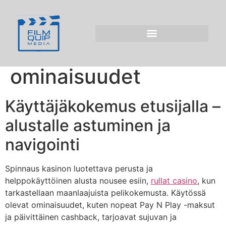
Spinnaus Casino
2026 – kattava
katsaus ja
ominaisuudet
Käyttäjäkokemus etusijalla –
alustalle astuminen ja
navigointi
Spinnaus kasinon luotettava perusta ja
helppokäyttöinen alusta nousee esiin,
rullat casino
, kun
tarkastellaan maanlaajuista pelikokemusta. Käytössä
olevat ominaisuudet, kuten nopeat Pay N Play -maksut
ja päivittäinen cashback, tarjoavat sujuvan ja