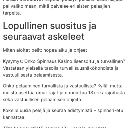
pelivalikoimaan, mikä palvelee erilaisten pelaajien
tarpeita.
Lopullinen suositus ja
seuraavat askeleet
Miten aloitat pelit: nopea alku ja ohjeet
Kysymys: Onko Spinnaus Kasino lisensoitu ja turvallinen?
Vastataan yleisellä tasolla turvallisuusnäkökohdista ja
vastuullisesta pelaamisesta.
Onko pelaaminen turvallista ja vastuullista? Kyllä, mutta
muista asettaa omat rajat ja noudattaa 18+-ikärajoitusta
sekä vastuullisen pelaamisen ohjeita.
Kokeile uusia pelejä ja seuraa edistymistä – spinneri-etu
kannattaa.