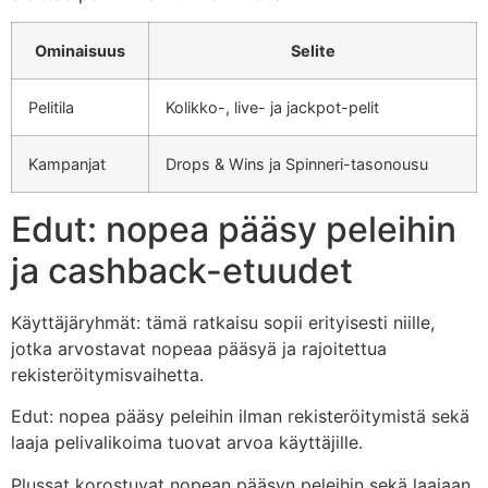
Ominaisuus
Selite
Pelitila
Kolikko-, live- ja jackpot-pelit
Kampanjat
Drops & Wins ja Spinneri-tasonousu
Edut: nopea pääsy peleihin
ja cashback-etuudet
Käyttäjäryhmät: tämä ratkaisu sopii erityisesti niille,
jotka arvostavat nopeaa pääsyä ja rajoitettua
rekisteröitymisvaihetta.
Edut: nopea pääsy peleihin ilman rekisteröitymistä sekä
laaja pelivalikoima tuovat arvoa käyttäjille.
Plussat korostuvat nopean pääsyn peleihin sekä laajaan