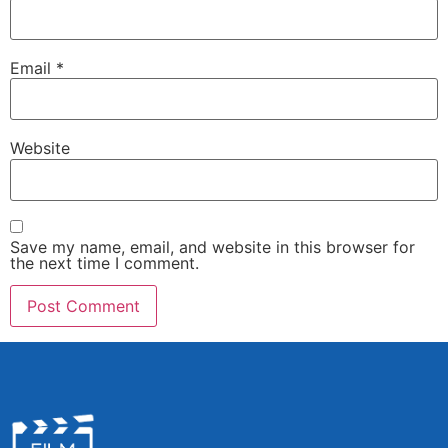
Email
*
Website
Save my name, email, and website in this browser for
the next time I comment.