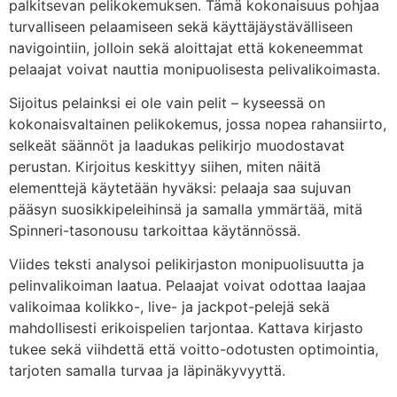
palkitsevan pelikokemuksen. Tämä kokonaisuus pohjaa
turvalliseen pelaamiseen sekä käyttäjäystävälliseen
navigointiin, jolloin sekä aloittajat että kokeneemmat
pelaajat voivat nauttia monipuolisesta pelivalikoimasta.
Sijoitus pelainksi ei ole vain pelit – kyseessä on
kokonaisvaltainen pelikokemus, jossa nopea rahansiirto,
selkeät säännöt ja laadukas pelikirjo muodostavat
perustan. Kirjoitus keskittyy siihen, miten näitä
elementtejä käytetään hyväksi: pelaaja saa sujuvan
pääsyn suosikkipeleihinsä ja samalla ymmärtää, mitä
Spinneri-tasonousu tarkoittaa käytännössä.
Viides teksti analysoi pelikirjaston monipuolisuutta ja
pelinvalikoiman laatua. Pelaajat voivat odottaa laajaa
valikoimaa kolikko-, live- ja jackpot-pelejä sekä
mahdollisesti erikoispelien tarjontaa. Kattava kirjasto
tukee sekä viihdettä että voitto-odotusten optimointia,
tarjoten samalla turvaa ja läpinäkyvyyttä.