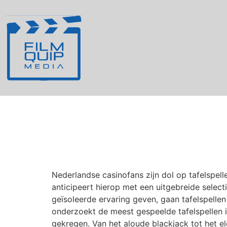
Paradise Play Casi
Nederland
Nederlandse casinofans zijn dol op tafelspell
anticipeert hierop met een uitgebreide selec
geïsoleerde ervaring geven, gaan tafelspellen
onderzoekt de meest gespeelde tafelspellen i
gekregen. Van het aloude blackjack tot het el