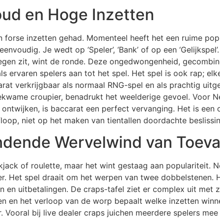
voud en Hoge Inzetten
 en forse inzetten gehad. Momenteel heeft het een ruime po
 eenvoudig. Je wedt op ‘Speler’, ‘Bank’ of op een ‘Gelijkspe
negen zit, wint de ronde. Deze ongedwongenheid, gecombi
s ervaren spelers aan tot het spel. Het spel is ook rap; el
rat verkrijgbaar als normaal RNG-spel en als prachtig uitge
ekwame croupier, benadrukt het weelderige gevoel. Voor Ne
 ontwijken, is baccarat een perfect vervanging. Het is een 
loop, niet op het maken van tientallen doordachte beslissin
ndende Wervelwind van Toeva
kjack of roulette, maar het wint gestaag aan populariteit.
ier. Het spel draait om het werpen van twee dobbelstenen.
en uitbetalingen. De craps-tafel ziet er complex uit met z
n en het verloop van de worp bepaalt welke inzetten winne
r. Vooral bij live dealer craps juichen meerdere spelers me