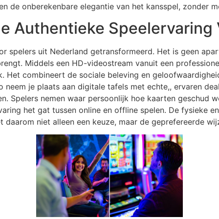
ren de onberekenbare elegantie van het kansspel, zonder moe
ze Authentieke Speelervaring 
r spelers uit Nederland getransformeerd. Het is geen apar
n brengt. Middels een HD-videostream vanuit een profession
ijk. Het combineert de sociale beleving en geloofwaardighe
 neem je plaats aan digitale tafels met echte,, ervaren deal
uwen. Spelers nemen waar persoonlijk hoe kaarten geschud wo
varing het gat tussen online en offline spelen. De fysieke e
het daarom niet alleen een keuze, maar de geprefereerde wi