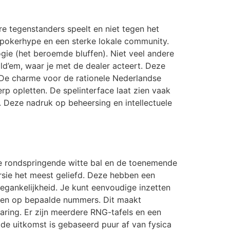
e tegenstanders speelt en niet tegen het
e pokerhype en een sterke lokale community.
gie (het beroemde bluffen). Niet veel andere
ld’em, waar je met de dealer acteert. Deze
. De charme voor de rationele Nederlandse
erp opletten. De spelinterface laat zien vaak
. Deze nadruk op beheersing en intellectuele
de rondspringende witte bal en de toenemende
ersie het meest geliefd. Deze hebben een
oegankelijkheid. Je kunt eenvoudige inzetten
ngen op bepaalde nummers. Dit maakt
varing. Er zijn meerdere RNG-tafels en een
; de uitkomst is gebaseerd puur af van fysica