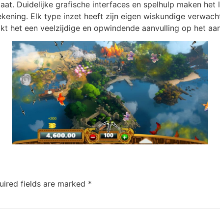
at. Duidelijke grafische interfaces en spelhulp maken het 
rekening. Elk type inzet heeft zijn eigen wiskundige verwac
kt het een veelzijdige en opwindende aanvulling op het aa
uired fields are marked
*