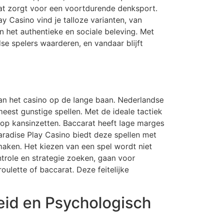
Dat zorgt voor een voortdurende denksport.
ay Casino vind je talloze varianten, van
en het authentieke en sociale beleving. Met
ndse spelers waarderen, en vandaar blijft
 van het casino op de lange baan. Nederlandse
meest gunstige spellen. Met de ideale tactiek
op kansinzetten. Baccarat heeft lage marges
radise Play Casino biedt deze spellen met
aken. Het kiezen van een spel wordt niet
trole en strategie zoeken, gaan voor
oulette of baccarat. Deze feitelijke
eid en Psychologisch