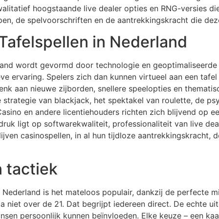
kwalitatief hoogstaande live dealer opties en RNG-versies
en, de spelvoorschriften en de aantrekkingskracht die deze
Tafelspellen in Nederland
land wordt gevormd door technologie en geoptimaliseerde spe
e ervaring. Spelers zich dan kunnen virtueel aan een tafel
enk aan nieuwe zijborden, snellere speelopties en thematisc
. De strategie van blackjack, het spektakel van roulette, de
asino en andere licentiehouders richten zich blijvend op ee
ruk ligt op softwarekwaliteit, professionaliteit van live de
jven casinospellen, in al hun tijdloze aantrekkingskracht, 
 tactiek
In Nederland is het mateloos populair, dankzij de perfecte 
a niet over de 21. Dat begrijpt iedereen direct. De echte ui
sen persoonlijk kunnen beïnvloeden. Elke keuze – een kaar