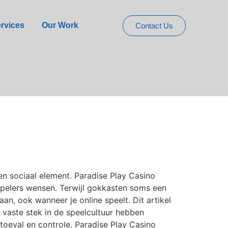
pellen in
rvices
Our Work
Contact Us
en sociaal element. Paradise Play Casino
spelers wensen. Terwijl gokkasten soms een
an, ook wanneer je online speelt. Dit artikel
 vaste stek in de speelcultuur hebben
 toeval en controle. Paradise Play Casino