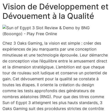
Vision de Développement et
Dévouement à la Qualité
Chez 3 Oaks Gaming, la vision est simple : créer des
expériences de jeu marquants par une conception
minutieuse et une technologie éprouvée. Leur démarche
de conception vise l’équilibre entre le amusement direct
et la dimension stratégique. L’ambition est que chaque
tour de rouleau soit ludique et conserve un potentiel de
gain. Cet dévouement pour la qualité se constate à
toutes les étapes. Il oriente la création du design
comme les tests approfondis des générateurs de
nombres aléatoires (RNG). Pour que des titres comme
Sun of Egypt 3 atteignent les plus hauts standards, 3
Oaks Gaming suit des procédures strictes de contrôle