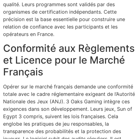
qualité. Leurs programmes sont validés par des
organismes de certification indépendants. Cette
précision est la base essentielle pour construire une
relation de confiance avec les participants et les
opérateurs en France.
Conformité aux Règlements
et Licence pour le Marché
Français
Opérer sur le marché français demande une conformité
totale avec le cadre réglementaire exigeant de l’Autorité
Nationale des Jeux (ANJ). 3 Oaks Gaming intègre ces
exigences dans son développement. Leurs jeux, Sun of
Egypt 3 compris, suivent les lois françaises. Cela
englobe les pratiques de jeu responsables, la
transparence des probabilités et la protection des
joueurs. Le logiciel subit des audits réguliers. Il est