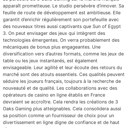
apparaît prometteuse. Le studio persévère d’innover. Sa
feuille de route de développement est ambitieuse. Elle
garantit d’enrichir régulièrement son portefeuille avec
des nouveaux titres aussi captivants que Sun of Egypt
3. On peut envisager des jeux qui intègrent des
technologies émergentes. On verra probablement des
mécaniques de bonus plus engageantes. Une
diversification vers d’autres formats, comme les jeux de
table ou les jeux instantanés, est également
envisageable. Leur agilité et leur écoute des retours du
marché sont des atouts essentiels. Ces qualités peuvent
séduire les joueurs français, toujours à la recherche de
nouveauté et de qualité. Les collaborations avec des
opérateurs de casino en ligne établis en France
devraient se accroître. Cela rendra les créations de 3
Oaks Gaming plus atteignables. Cela consolidera aussi
sa position comme un fournisseur de choix pour un
divertissement en ligne digne de confiance et de haut