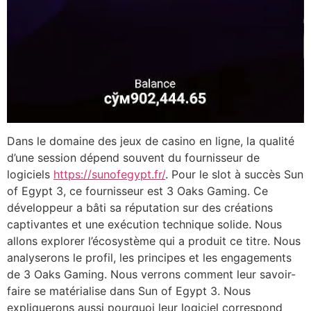
Dans le domaine des jeux de casino en ligne, la qualité
d’une session dépend souvent du fournisseur de
logiciels
https://sunofegypt.fr/
. Pour le slot à succès Sun
of Egypt 3, ce fournisseur est 3 Oaks Gaming. Ce
développeur a bâti sa réputation sur des créations
captivantes et une exécution technique solide. Nous
allons explorer l’écosystème qui a produit ce titre. Nous
analyserons le profil, les principes et les engagements
de 3 Oaks Gaming. Nous verrons comment leur savoir-
faire se matérialise dans Sun of Egypt 3. Nous
expliquerons aussi pourquoi leur logiciel correspond