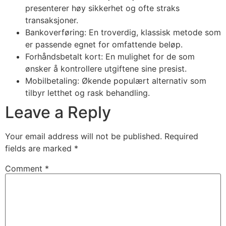
presenterer høy sikkerhet og ofte straks
transaksjoner.
Bankoverføring: En troverdig, klassisk metode som
er passende egnet for omfattende beløp.
Forhåndsbetalt kort: En mulighet for de som
ønsker å kontrollere utgiftene sine presist.
Mobilbetaling: Økende populært alternativ som
tilbyr letthet og rask behandling.
Leave a Reply
Your email address will not be published.
Required
fields are marked
*
Comment
*