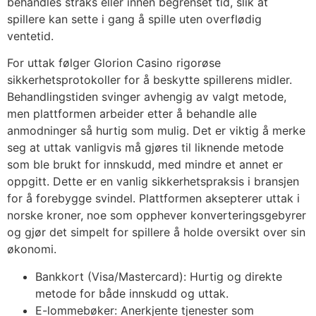
behandles straks eller innen begrenset tid, slik at
spillere kan sette i gang å spille uten overflødig
ventetid.
For uttak følger Glorion Casino rigorøse
sikkerhetsprotokoller for å beskytte spillerens midler.
Behandlingstiden svinger avhengig av valgt metode,
men plattformen arbeider etter å behandle alle
anmodninger så hurtig som mulig. Det er viktig å merke
seg at uttak vanligvis må gjøres til liknende metode
som ble brukt for innskudd, med mindre et annet er
oppgitt. Dette er en vanlig sikkerhetspraksis i bransjen
for å forebygge svindel. Plattformen aksepterer uttak i
norske kroner, noe som opphever konverteringsgebyrer
og gjør det simpelt for spillere å holde oversikt over sin
økonomi.
Bankkort (Visa/Mastercard): Hurtig og direkte
metode for både innskudd og uttak.
E-lommebøker: Anerkjente tjenester som