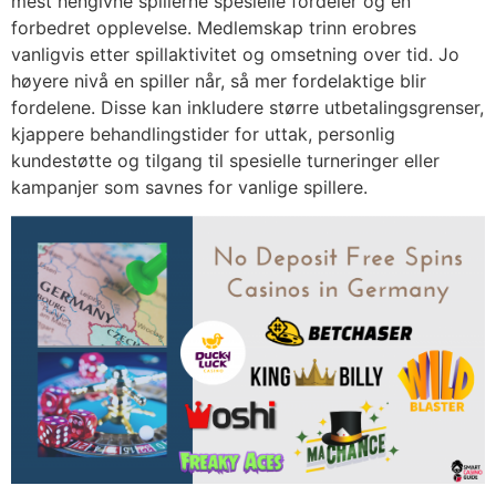
mest hengivne spillerne spesielle fordeler og en
forbedret opplevelse. Medlemskap trinn erobres
vanligvis etter spillaktivitet og omsetning over tid. Jo
høyere nivå en spiller når, så mer fordelaktige blir
fordelene. Disse kan inkludere større utbetalingsgrenser,
kjappere behandlingstider for uttak, personlig
kundestøtte og tilgang til spesielle turneringer eller
kampanjer som savnes for vanlige spillere.