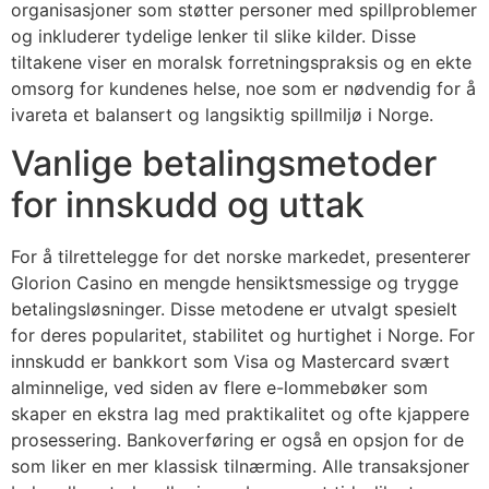
organisasjoner som støtter personer med spillproblemer
og inkluderer tydelige lenker til slike kilder. Disse
tiltakene viser en moralsk forretningspraksis og en ekte
omsorg for kundenes helse, noe som er nødvendig for å
ivareta et balansert og langsiktig spillmiljø i Norge.
Vanlige betalingsmetoder
for innskudd og uttak
For å tilrettelegge for det norske markedet, presenterer
Glorion Casino en mengde hensiktsmessige og trygge
betalingsløsninger. Disse metodene er utvalgt spesielt
for deres popularitet, stabilitet og hurtighet i Norge. For
innskudd er bankkort som Visa og Mastercard svært
alminnelige, ved siden av flere e-lommebøker som
skaper en ekstra lag med praktikalitet og ofte kjappere
prosessering. Bankoverføring er også en opsjon for de
som liker en mer klassisk tilnærming. Alle transaksjoner