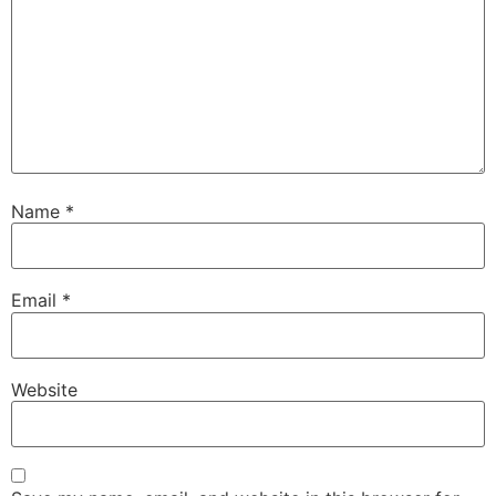
Name
*
Email
*
Website