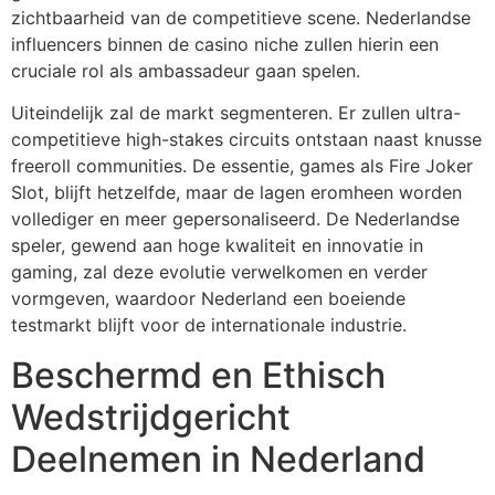
zichtbaarheid van de competitieve scene. Nederlandse
influencers binnen de casino niche zullen hierin een
cruciale rol als ambassadeur gaan spelen.
Uiteindelijk zal de markt segmenteren. Er zullen ultra-
competitieve high-stakes circuits ontstaan naast knusse
freeroll communities. De essentie, games als Fire Joker
Slot, blijft hetzelfde, maar de lagen eromheen worden
vollediger en meer gepersonaliseerd. De Nederlandse
speler, gewend aan hoge kwaliteit en innovatie in
gaming, zal deze evolutie verwelkomen en verder
vormgeven, waardoor Nederland een boeiende
testmarkt blijft voor de internationale industrie.
Beschermd en Ethisch
Wedstrijdgericht
Deelnemen in Nederland