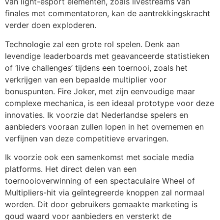
van light-esport elementen, zoals livestreams van
finales met commentatoren, kan de aantrekkingskracht
verder doen exploderen.
Technologie zal een grote rol spelen. Denk aan
levendige leaderboards met geavanceerde statistieken
of ‘live challenges’ tijdens een toernooi, zoals het
verkrijgen van een bepaalde multiplier voor
bonuspunten. Fire Joker, met zijn eenvoudige maar
complexe mechanica, is een ideaal prototype voor deze
innovaties. Ik voorzie dat Nederlandse spelers en
aanbieders vooraan zullen lopen in het overnemen en
verfijnen van deze competitieve ervaringen.
Ik voorzie ook een samenkomst met sociale media
platforms. Het direct delen van een
toernooioverwinning of een spectaculaire Wheel of
Multipliers-hit via geïntegreerde knoppen zal normaal
worden. Dit door gebruikers gemaakte marketing is
goud waard voor aanbieders en versterkt de