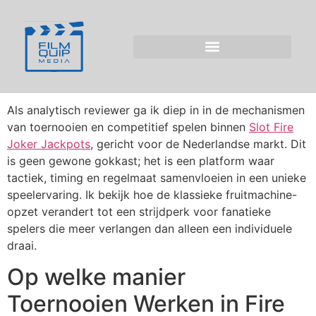
Competitief gamen
in Fire Joker Slot
voor Nederland
Als analytisch reviewer ga ik diep in in de mechanismen
van toernooien en competitief spelen binnen
Slot Fire
Joker Jackpots
, gericht voor de Nederlandse markt. Dit
is geen gewone gokkast; het is een platform waar
tactiek, timing en regelmaat samenvloeien in een unieke
speelervaring. Ik bekijk hoe de klassieke fruitmachine-
opzet verandert tot een strijdperk voor fanatieke
spelers die meer verlangen dan alleen een individuele
draai.
Op welke manier
Toernooien Werken in Fire