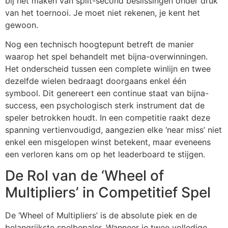
bij het maken van split-second beslissingen onder druk
van het toernooi. Je moet niet rekenen, je kent het
gewoon.
Nog een technisch hoogtepunt betreft de manier
waarop het spel behandelt met bijna-overwinningen.
Het onderscheid tussen een complete winlijn en twee
dezelfde wielen bedraagt doorgaans enkel één
symbool. Dit genereert een continue staat van bijna-
success, een psychologisch sterk instrument dat de
speler betrokken houdt. In een competitie raakt deze
spanning vertienvoudigd, aangezien elke ‘near miss’ niet
enkel een misgelopen winst betekent, maar eveneens
een verloren kans om op het leaderboard te stijgen.
De Rol van de ‘Wheel of
Multipliers’ in Competitief Spel
De ‘Wheel of Multipliers’ is de absolute piek en de
belangrijkste spelbepaler. Wanneer je twee volledige