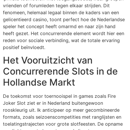
vrienden of forumleden tegen elkaar strijden. Dit
fenomeen, helemaal legaal binnen de kaders van een
gelicentieerd casino, toont perfect hoe de Nederlandse
speler het concept heeft omarmd en naar zijn hand
heeft gezet. Het concurrerende element wordt hier een
reden voor sociale verbinding, wat de totale ervaring
positief beïnvloedt.
Het Vooruitzicht van
Concurrerende Slots in de
Hollandse Markt
De toekomst voor toernooispel in games zoals Fire
Joker Slot ziet er in Nederland buitengewoon
rooskleurig uit. Ik anticipeer op meer gecombineerde
formats, zoals seizoenscompetities met ranglijsten en
toelatingstrajecten voor grote slotfeesten. De opname