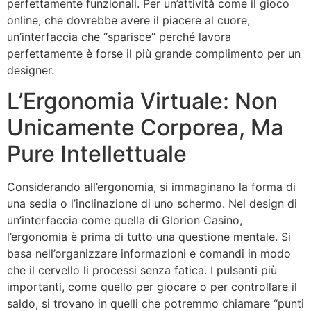
perfettamente funzionali. Per un’attività come il gioco
online, che dovrebbe avere il piacere al cuore,
un’interfaccia che “sparisce” perché lavora
perfettamente è forse il più grande complimento per un
designer.
L’Ergonomia Virtuale: Non
Unicamente Corporea, Ma
Pure Intellettuale
Considerando all’ergonomia, si immaginano la forma di
una sedia o l’inclinazione di uno schermo. Nel design di
un’interfaccia come quella di Glorion Casino,
l’ergonomia è prima di tutto una questione mentale. Si
basa nell’organizzare informazioni e comandi in modo
che il cervello li processi senza fatica. I pulsanti più
importanti, come quello per giocare o per controllare il
saldo, si trovano in quelli che potremmo chiamare “punti