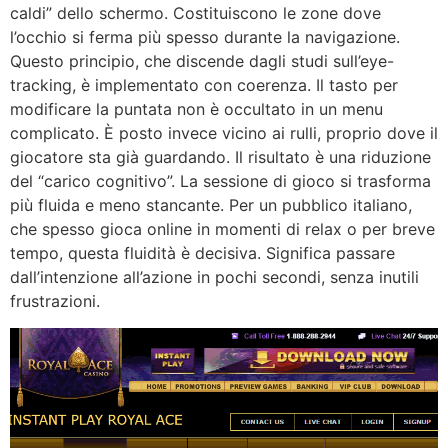
caldi” dello schermo. Costituiscono le zone dove
l’occhio si ferma più spesso durante la navigazione.
Questo principio, che discende dagli studi sull’eye-
tracking, è implementato con coerenza. Il tasto per
modificare la puntata non è occultato in un menu
complicato. È posto invece vicino ai rulli, proprio dove il
giocatore sta già guardando. Il risultato è una riduzione
del “carico cognitivo”. La sessione di gioco si trasforma
più fluida e meno stancante. Per un pubblico italiano,
che spesso gioca online in momenti di relax o per breve
tempo, questa fluidità è decisiva. Significa passare
dall’intenzione all’azione in pochi secondi, senza inutili
frustrazioni.