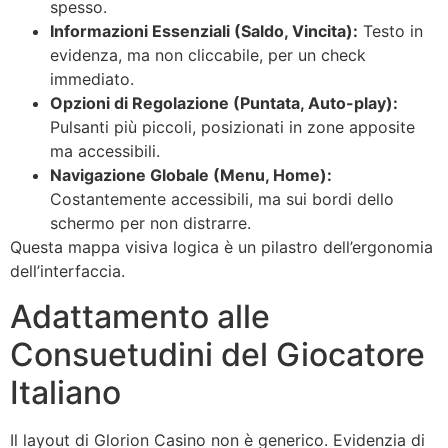
spesso.
Informazioni Essenziali (Saldo, Vincita):
Testo in
evidenza, ma non cliccabile, per un check
immediato.
Opzioni di Regolazione (Puntata, Auto-play):
Pulsanti più piccoli, posizionati in zone apposite
ma accessibili.
Navigazione Globale (Menu, Home):
Costantemente accessibili, ma sui bordi dello
schermo per non distrarre.
Questa mappa visiva logica è un pilastro dell’ergonomia
dell’interfaccia.
Adattamento alle
Consuetudini del Giocatore
Italiano
Il layout di Glorion Casino non è generico. Evidenzia di