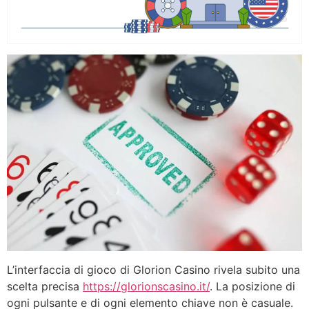
L’interfaccia di gioco di Glorion Casino rivela subito una
scelta precisa
https://glorionscasino.it/
. La posizione di
ogni pulsante e di ogni elemento chiave non è casuale.