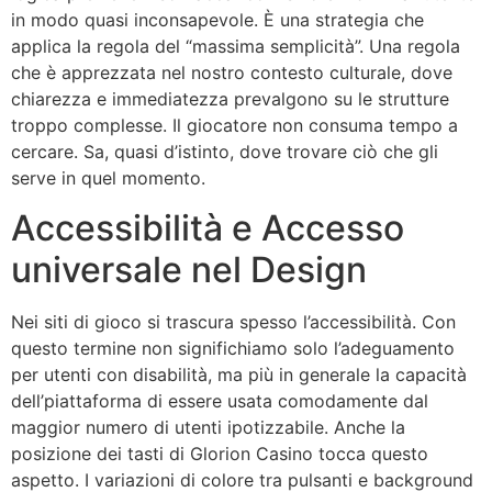
in modo quasi inconsapevole. È una strategia che
applica la regola del “massima semplicità”. Una regola
che è apprezzata nel nostro contesto culturale, dove
chiarezza e immediatezza prevalgono su le strutture
troppo complesse. Il giocatore non consuma tempo a
cercare. Sa, quasi d’istinto, dove trovare ciò che gli
serve in quel momento.
Accessibilità e Accesso
universale nel Design
Nei siti di gioco si trascura spesso l’accessibilità. Con
questo termine non significhiamo solo l’adeguamento
per utenti con disabilità, ma più in generale la capacità
dell’piattaforma di essere usata comodamente dal
maggior numero di utenti ipotizzabile. Anche la
posizione dei tasti di Glorion Casino tocca questo
aspetto. I variazioni di colore tra pulsanti e background