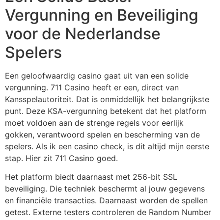
Vergunning en Beveiliging
voor de Nederlandse
Spelers
Een geloofwaardig casino gaat uit van een solide
vergunning. 711 Casino heeft er een, direct van
Kansspelautoriteit. Dat is onmiddellijk het belangrijkste
punt. Deze KSA-vergunning betekent dat het platform
moet voldoen aan de strenge regels voor eerlijk
gokken, verantwoord spelen en bescherming van de
spelers. Als ik een casino check, is dit altijd mijn eerste
stap. Hier zit 711 Casino goed.
Het platform biedt daarnaast met 256-bit SSL
beveiliging. Die techniek beschermt al jouw gegevens
en financiële transacties. Daarnaast worden de spellen
getest. Externe testers controleren de Random Number