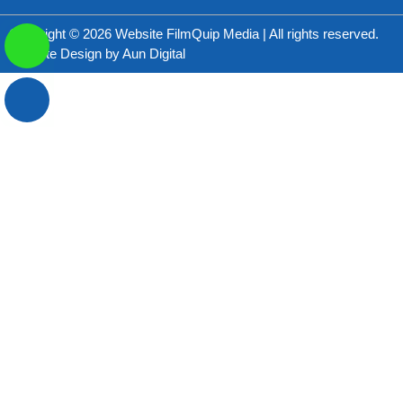
Copyright © 2026 Website FilmQuip Media | All rights reserved.
Website Design by
Aun Digital