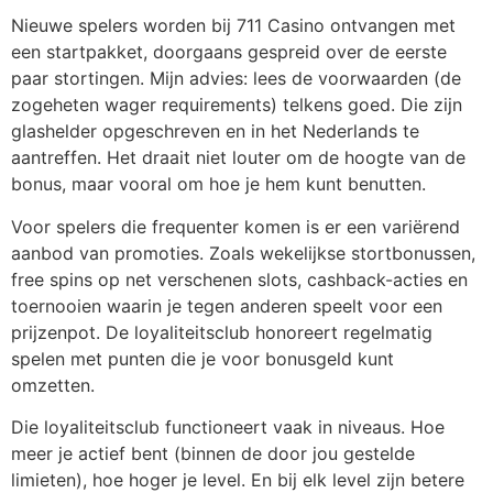
Nieuwe spelers worden bij 711 Casino ontvangen met
een startpakket, doorgaans gespreid over de eerste
paar stortingen. Mijn advies: lees de voorwaarden (de
zogeheten wager requirements) telkens goed. Die zijn
glashelder opgeschreven en in het Nederlands te
aantreffen. Het draait niet louter om de hoogte van de
bonus, maar vooral om hoe je hem kunt benutten.
Voor spelers die frequenter komen is er een variërend
aanbod van promoties. Zoals wekelijkse stortbonussen,
free spins op net verschenen slots, cashback-acties en
toernooien waarin je tegen anderen speelt voor een
prijzenpot. De loyaliteitsclub honoreert regelmatig
spelen met punten die je voor bonusgeld kunt
omzetten.
Die loyaliteitsclub functioneert vaak in niveaus. Hoe
meer je actief bent (binnen de door jou gestelde
limieten), hoe hoger je level. En bij elk level zijn betere