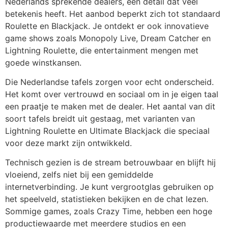
Nederlands sprekende dealers, een detail dat veel
betekenis heeft. Het aanbod beperkt zich tot standaard
Roulette en Blackjack. Je ontdekt er ook innovatieve
game shows zoals Monopoly Live, Dream Catcher en
Lightning Roulette, die entertainment mengen met
goede winstkansen.
Die Nederlandse tafels zorgen voor echt onderscheid.
Het komt over vertrouwd en sociaal om in je eigen taal
een praatje te maken met de dealer. Het aantal van dit
soort tafels breidt uit gestaag, met varianten van
Lightning Roulette en Ultimate Blackjack die speciaal
voor deze markt zijn ontwikkeld.
Technisch gezien is de stream betrouwbaar en blijft hij
vloeiend, zelfs niet bij een gemiddelde
internetverbinding. Je kunt vergrootglas gebruiken op
het speelveld, statistieken bekijken en de chat lezen.
Sommige games, zoals Crazy Time, hebben een hoge
productiewaarde met meerdere studios en een