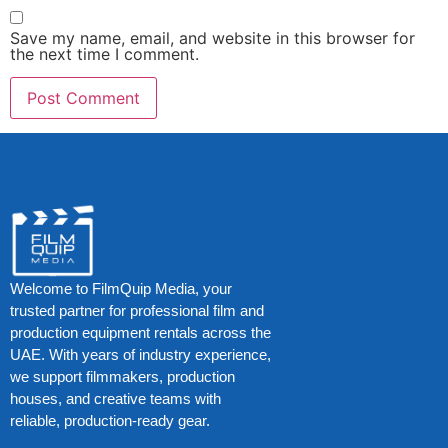
Save my name, email, and website in this browser for
the next time I comment.
Welcome to FilmQuip Media, your
trusted partner for professional film and
production equipment rentals across the
UAE. With years of industry experience,
we support filmmakers, production
houses, and creative teams with
reliable, production-ready gear.