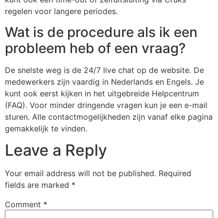
regelen voor langere periodes.
Wat is de procedure als ik een
probleem heb of een vraag?
De snelste weg is de 24/7 live chat op de website. De
medewerkers zijn vaardig in Nederlands en Engels. Je
kunt ook eerst kijken in het uitgebreide Helpcentrum
(FAQ). Voor minder dringende vragen kun je een e-mail
sturen. Alle contactmogelijkheden zijn vanaf elke pagina
gemakkelijk te vinden.
Leave a Reply
Your email address will not be published.
Required
fields are marked
*
Comment
*