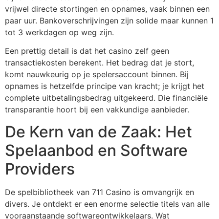
vrijwel directe stortingen en opnames, vaak binnen een
paar uur. Bankoverschrijvingen zijn solide maar kunnen 1
tot 3 werkdagen op weg zijn.
Een prettig detail is dat het casino zelf geen
transactiekosten berekent. Het bedrag dat je stort,
komt nauwkeurig op je spelersaccount binnen. Bij
opnames is hetzelfde principe van kracht; je krijgt het
complete uitbetalingsbedrag uitgekeerd. Die financiële
transparantie hoort bij een vakkundige aanbieder.
De Kern van de Zaak: Het
Spelaanbod en Software
Providers
De spelbibliotheek van 711 Casino is omvangrijk en
divers. Je ontdekt er een enorme selectie titels van alle
vooraanstaande softwareontwikkelaars. Wat