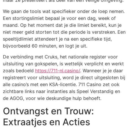
maar ze presenteert als deel van een veilige omgeving.
We gaan de tools wat specifieker onder de loep nemen.
Een stortingslimiet bepaal je voor een dag, week of
maand. Op het moment dat je die limiet bereikt, kun je
niet meer geld storten tot die periode is verstreken. Een
speeltijdlimiet attendeert je na een specifieke tijd,
bijvoorbeeld 60 minuten, en logt je uit.
De verbinding met Cruks, het nationale register voor
uitsluiting van gokspelen, is wettelijk verplicht en werkt
zoals bedoeld
https://711-nl.casino/
. Wanneer je je daar
registreert voor uitsluiting, word je direct uitgesloten bij
alle casino’s met een KSA-licentie. 711 Casino zet ook
zichtbare links naar instanties als Speel Verstandig en
de AGOG, voor wie deskundige hulp behoeft.
Ontvangst en Trouw:
Extraatjes en Acties