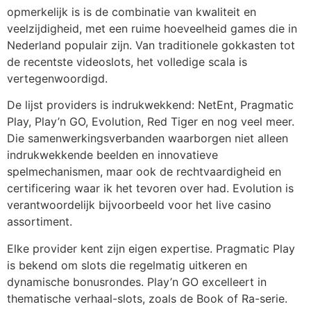
opmerkelijk is is de combinatie van kwaliteit en
veelzijdigheid, met een ruime hoeveelheid games die in
Nederland populair zijn. Van traditionele gokkasten tot
de recentste videoslots, het volledige scala is
vertegenwoordigd.
De lijst providers is indrukwekkend: NetEnt, Pragmatic
Play, Play’n GO, Evolution, Red Tiger en nog veel meer.
Die samenwerkingsverbanden waarborgen niet alleen
indrukwekkende beelden en innovatieve
spelmechanismen, maar ook de rechtvaardigheid en
certificering waar ik het tevoren over had. Evolution is
verantwoordelijk bijvoorbeeld voor het live casino
assortiment.
Elke provider kent zijn eigen expertise. Pragmatic Play
is bekend om slots die regelmatig uitkeren en
dynamische bonusrondes. Play’n GO excelleert in
thematische verhaal-slots, zoals de Book of Ra-serie.