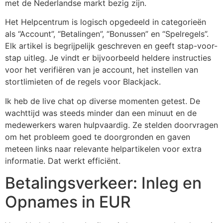
met de Nederlandse markt bezig zijn.
Het Helpcentrum is logisch opgedeeld in categorieën
als “Account”, “Betalingen”, “Bonussen” en “Spelregels”.
Elk artikel is begrijpelijk geschreven en geeft stap-voor-
stap uitleg. Je vindt er bijvoorbeeld heldere instructies
voor het verifiëren van je account, het instellen van
stortlimieten of de regels voor Blackjack.
Ik heb de live chat op diverse momenten getest. De
wachttijd was steeds minder dan een minuut en de
medewerkers waren hulpvaardig. Ze stelden doorvragen
om het probleem goed te doorgronden en gaven
meteen links naar relevante helpartikelen voor extra
informatie. Dat werkt efficiënt.
Betalingsverkeer: Inleg en
Opnames in EUR