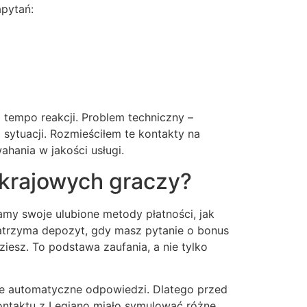
apytań:
 tempo reakcji. Problem techniczny –
 sytuacji. Rozmieściłem te kontakty na
hania w jakości usługi.
 krajowych graczy?
amy swoje ulubione metody płatności, jak
zatrzyma depozyt, gdy masz pytanie o bonus
iesz. To podstawa zaufania, a nie tylko
ie automatyczne odpowiedzi. Dlatego przed
kontaktu z Legiano miało symulować różne,