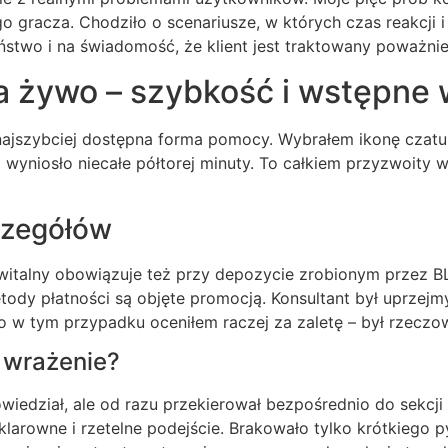
 gracza. Chodziło o scenariusze, w których czas reakcji i
ństwo i na świadomość, że klient jest traktowany poważnie
a żywo – szybkość i wstępne 
ajszybciej dostępna forma pomocy. Wybrałem ikonę czatu n
yniosło niecałe półtorej minuty. To całkiem przyzwoity w
czegółów
italny obowiązuje też przy depozycie zrobionym przez BL
metody płatności są objęte promocją. Konsultant był uprze
 w tym przypadku oceniłem raczej za zaletę – był rzeczow
 wrażenie?
powiedział, ale od razu przekierował bezpośrednio do sekc
rowne i rzetelne podejście. Brakowało tylko krótkiego pyt