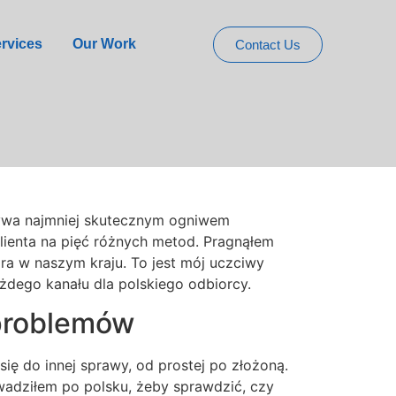
ienta Legiano
rvices
Our Work
Contact Us
 bywa najmniej skutecznym ogniwem
klienta na pięć różnych metod. Pragnąłem
ra w naszym kraju. To jest mój uczciwy
ażdego kanału dla polskiego odbiorcy.
 problemów
ię do innej sprawy, od prostej po złożoną.
wadziłem po polsku, żeby sprawdzić, czy