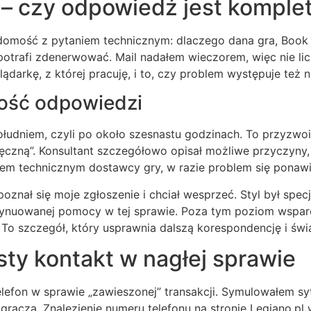
 – czy odpowiedź jest komple
adomość z pytaniem technicznym: dlaczego dana gra, Book
 potrafi zdenerwować. Mail nadałem wieczorem, więc nie li
darkę, z której pracuję, i to, czy problem występuje też na
kość odpowiedzi
łudniem, czyli po około szesnastu godzinach. To przyzwo
zną”. Konsultant szczegółowo opisał możliwe przyczyny,
ałem technicznym dostawcy gry, w razie problem się ponawi
znał się moje zgłoszenie i chciał wesprzeć. Styl był spec
tynuowanej pomocy w tej sprawie. Poza tym poziom wspar
. To szczegół, który usprawnia dalszą korespondencję i świa
isty kontakt w nagłej sprawie
lefon w sprawie „zawieszonej” transakcji. Symulowałem syt
 gracza. Znalezienie numeru telefonu na stronie Legiano.pl