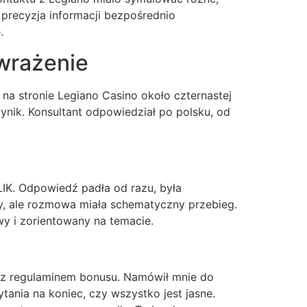
 precyzja informacji bezpośrednio
.
wrażenie
a stronie Legiano Casino około czternastej
ynik. Konsultant odpowiedział po polsku, od
IK. Odpowiedź padła od razu, była
jmy, ale rozmowa miała schematyczny przebieg.
y i zorientowany na temacie.
ji z regulaminem bonusu. Namówił mnie do
ania na koniec, czy wszystko jest jasne.