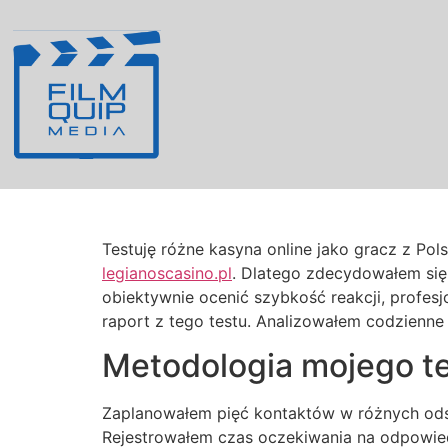
Pięć razy kontakt
Casino. Oto moja 
Testuję różne kasyna online jako gracz z Po
legianoscasino.pl
. Dlatego zdecydowałem się 
obiektywnie ocenić szybkość reakcji, profes
raport z tego testu. Analizowałem codzienne
Metodologia mojego te
Zaplanowałem pięć kontaktów w różnych odstę
Rejestrowałem czas oczekiwania na odpowied