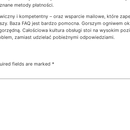
k znane metody płatności.
kawiczny i kompetentny – oraz wsparcie mailowe, które zap
tszy. Baza FAQ jest bardzo pomocna. Gorszym ogniwem oka
rzędną. Całościowa kultura obsługi stoi na wysokim poziom
roblem, zamiast udzielać pobieżnymi odpowiedziami.
uired fields are marked
*