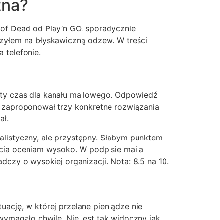
tna?
 of Dead od Play’n GO, sporadycznie
czyłem na błyskawiczną odzew. W treści
 telefonie.
ity czas dla kanału mailowego. Odpowiedź
 zaproponował trzy konkretne rozwiązania
ał.
jalistyczny, ale przystępny. Słabym punktem
cia oceniam wysoko. W podpisie maila
dczy o wysokiej organizacji. Nota: 8.5 na 10.
uację, w której przelane pieniądze nie
 wymagało chwilę. Nie jest tak widoczny jak