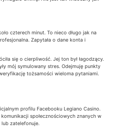
ło czterech minut. To nieco długo jak na
ofesjonalna. Zapytała o dane konta i
iła się o cierpliwość. Jej ton był łagodzący.
żyły mój symulowany stres. Odejmuję punkty
 weryfikację tożsamości wieloma pytaniami.
icjalnym profilu Facebooku Legiano Casino.
h komunikacji społecznościowych znanych w
lub zatelefonuje.