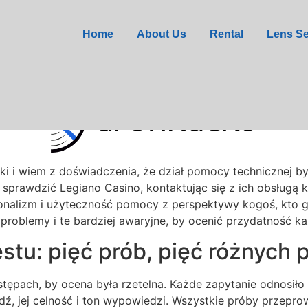
owałem się z obsługą kl
Home
About Us
Rental
Lens Se
recenzja dla Polski
lski i wiem z doświadczenia, że dział pomocy technicznej
sprawdzić Legiano Casino, kontaktując się z ich obsługą 
jonalizm i użyteczność pomocy z perspektywy kogoś, kto g
 problemy i te bardziej awaryjne, by ocenić przydatność k
stu: pięć prób, pięć różnych
pach, by ocena była rzetelna. Każde zapytanie odnosiło s
ź, jej celność i ton wypowiedzi. Wszystkie próby przepro