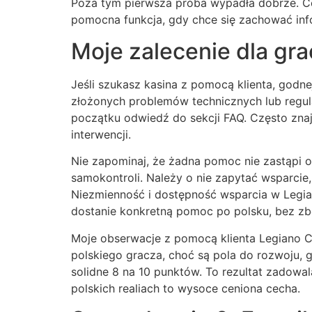
Poza tym pierwsza próba wypadła dobrze. Co
pomocna funkcja, gdy chce się zachować info
Moje zalecenie dla gra
Jeśli szukasz kasina z pomocą klienta, godn
złożonych problemów technicznych lub regu
początku odwiedź do sekcji FAQ. Często zna
interwencji.
Nie zapominaj, że żadna pomoc nie zastąpi o
samokontroli. Należy o nie zapytać wsparcie, j
Niezmienność i dostępność wsparcia w Legia
dostanie konkretną pomoc po polsku, bez zb
Moje obserwacje z pomocą klienta Legiano C
polskiego gracza, choć są pola do rozwoju, g
solidne 8 na 10 punktów. To rezultat zadowal
polskich realiach to wysoce ceniona cecha.