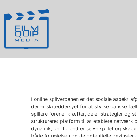
Gruppesystem i Oi
I online spilverdenen er det sociale aspekt a
der er skræddersyet for at styrke danske fæll
spillere forener kræfter, deler strategier og 
struktureret platform til at etablere netværk
dynamik, der forbedrer selve spillet og skabe
både fornøjelsen og de potentielle gevinster