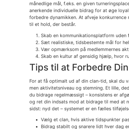
månedlige mål, f.eks. en given turneringsplac
anerkende individuelle bidrag for at øge loya
forbedre dynamikken. At afveje konkurrence me
til et hold, der består.
Skab en kommunikationsplatform uden for
Sæt realistiske, tidsbestemte mål for he
Vær opmærksom på medlemmernes aktivi
Skab en kultur af gensidig hjælp, hvor r
Tips til at Forbedre Di
For at få optimalt ud af din clan-tid, skal du
men aktivitetsniveau og stemning. Et lille, d
du bidrage regelmæssigt – konsistens er afg
og ret din indsats mod at bidrage til med at 
sidst: nyd det – systemet er en fælles tilføje
Vælg et clan, hvis aktive tidspunkter pa
Bidrag stabilt og snarere lidt hver dag 