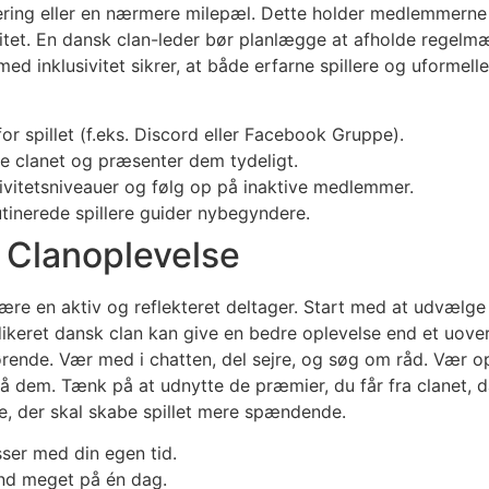
ering eller en nærmere milepæl. Dette holder medlemmerne a
litet. En dansk clan-leder bør planlægge at afholde regelmæs
d inklusivitet sikrer, at både erfarne spillere og uformelle
 spillet (f.eks. Discord eller Facebook Gruppe).
le clanet og præsenter dem tydeligt.
tetsniveauer og følg op på inaktive medlemmer.
utinerede spillere guider nybegyndere.
n Clanoplevelse
 være en aktiv og reflekteret deltager. Start med at udvælge
edikeret dansk clan kan give en bedre oplevelse end et uover
ørende. Vær med i chatten, del sejre, og søg om råd. Vær 
nå dem. Tænk på at udnytte de præmier, du får fra clanet, 
lse, der skal skabe spillet mere spændende.
sser med din egen tid.
end meget på én dag.