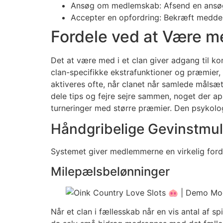
Ansøg om medlemskab: Afsend en ansøgn
Accepter en opfordring: Bekræft meddele
Fordele ved at Være m
Det at være med i et clan giver adgang til k
clan-specifikke ekstrafunktioner og præmier,
aktiveres ofte, når clanet når samlede målsætn
dele tips og fejre sejre sammen, noget der a
turneringer med større præmier. Den psykolog
Håndgribelige Gevinstmu
Systemet giver medlemmerne en virkelig forde
Milepælsbelønninger
Når et clan i fællesskab når en vis antal af sp