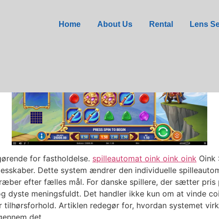
nk Oink Oink Slot for 
Home
About Us
Rental
Lens Se
fgørende for fastholdelse.
spilleautomat oink oink oink
Oink S
esskaber. Dette system ændrer den individuelle spilleautoma
stræber efter fælles mål. For danske spillere, der sætter pr
 og dyste meningsfuldt. Det handler ikke kun om at vinde c
r tilhørsforhold. Artiklen redegør for, hvordan systemet vi
 gennem det.