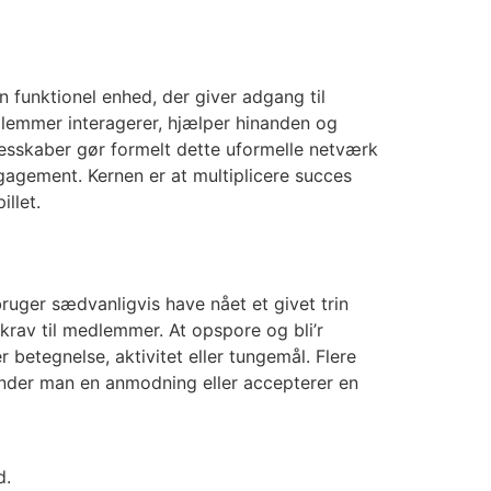
en funktionel enhed, der giver adgang til
dlemmer interagerer, hjælper hinanden og
lesskaber gør formelt dette uformelle netværk
gagement. Kernen er at multiplicere succes
llet.
bruger sædvanligvis have nået et givet trin
rav til medlemmer. At opspore og bli’r
betegnelse, aktivitet eller tungemål. Flere
sender man en anmodning eller accepterer en
d.