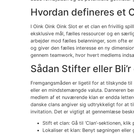
Hvordan defineres et C
I Oink Oink Oink Slot er et clan en frivillig s
eksklusive mål, fælles ressourcer og en særl
arbejder mod fælles belønninger, som ofte er
og giver den fælles interesse en ny dimensio
gennem teamwork, hvor hvert medlems indsats 
Sådan Stifter eller Bli’
Fremgangsmåden er ligetil for at tilskynde til
eller en mindstemængde valuta. Danneren bes
medlem af et nuværende klan er endda lettere 
danske clans angiver sig udtrykkeligt for at
invitation. Det er vigtigt at gennemlæse beskri
Stift et clan: Gå til ‘Clan’-sektionen, klik
Lokaliser et klan: Benyt søgningen elle