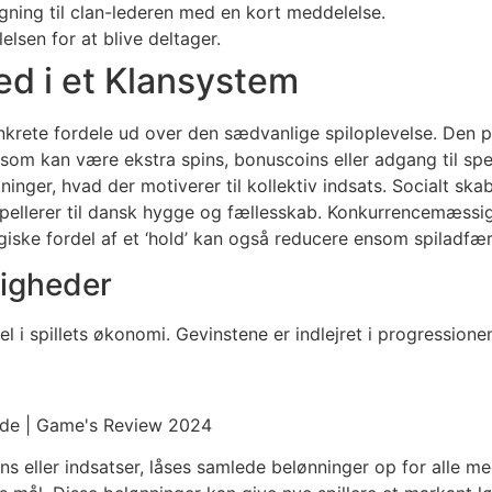
ing til clan-lederen med en kort meddelelse.
lsen for at blive deltager.
ed i et Klansystem
onkrete fordele ud over den sædvanlige spiloplevelse. Den 
 som kan være ekstra spins, bonuscoins eller adgang til sp
inger, hvad der motiverer til kollektiv indsats. Socialt skab
ppellerer til dansk hygge og fællesskab. Konkurrencemæssigt
iske fordel af et ‘hold’ kan også reducere ensom spiladfæ
ligheder
l i spillets økonomi. Gevinstene er indlejret i progression
ins eller indsatser, låses samlede belønninger op for alle me