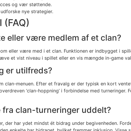
ucces og vær støttende.
 udforske nye strategier.
l (FAQ)
te eller være medlem af et clan?
om eller være med i et clan. Funktionen er indbygget i spill
æve et vist niveau i spillet eller en vis mængde in-game v
g er utilfreds?
em clan-menuen. Efter et fravalg er der typisk en kort vente
er overdreven ‘clan-hoppning’ i forbindelse med turneringer. F
fra clan-turneringer uddelt?
r, der har ydet mindst ét bidrag under begivenheden. Fordel
en enkelte har bidraget, hvilket fremmer inklusion. Visse