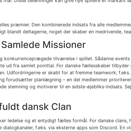
mål. Disse belønninger kan give nye spillere et markant lø
e fælles præmier. Den kombinerede indsats fra alle medlem
ligt blandt deltagerne, noget der skaber en medrivende, te
 Samlede Missioner
og konkurrenceprægede tilværelse i spillet. Sådanne events f
e ud fra samlet pointtal. For danske fællesskaber tilbyder
. Udfordringerne er skabt for at fremme teamwork; f.eks. 
g forudsætter planlægning – en del medlemmer prioriterer 
de stemning og motiverer til en sidste-øjebliks-indsats. Sej
fuldt dansk Clan
er ledelse og et entydigt fælles formål. For danske clans, 
 dialogkanaler, f.eks. via eksterne apps som Discord. En vi