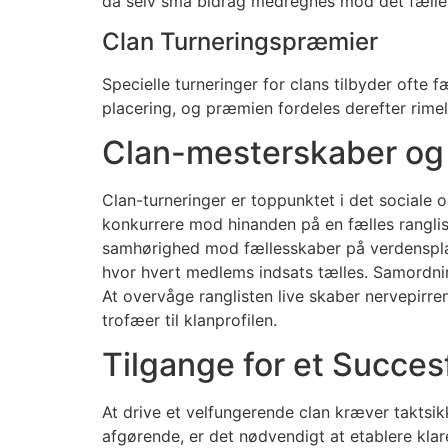
da selv små bidrag medregnes mod det fælles 
Clan Turneringspræmier
Specielle turneringer for clans tilbyder oft
placering, og præmien fordeles derefter rime
Clan-mesterskaber og
Clan-turneringer er toppunktet i det sociale 
konkurrere mod hinanden på en fælles ranglist
samhørighed mod fællesskaber på verdensplan
hvor hvert medlems indsats tælles. Samordnin
At overvåge ranglisten live skaber nervepirren
trofæer til klanprofilen.
Tilgange for et Succes
At drive et velfungerende clan kræver taktsikk
afgørende, er det nødvendigt at etablere klare