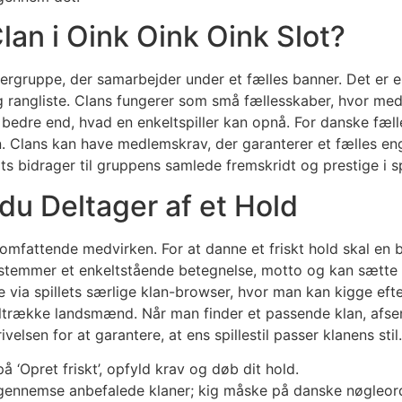
lan i Oink Oink Oink Slot?
pillergruppe, der samarbejder under et fælles banner. Det er 
ig rangliste. Clans fungerer som små fællesskaber, hvor me
 bedre end, hvad en enkeltspiller kan opnå. For danske fæl
n. Clans kan have medlemskrav, der garanterer et fælles en
bidrager til gruppens samlede fremskridt og prestige i spi
r du Deltager af et Hold
 omfattende medvirken. For at danne et friskt hold skal en 
temmer et enkeltstående betegnelse, motto og kan sætte k
via spillets særlige klan-browser, hvor man kan kigge efter 
 tiltrække landsmænd. Når man finder et passende klan, af
velsen for at garantere, at ens spillestil passer klanens stil.
 på ‘Opret friskt’, opfyld krav og døb dit hold.
r gennemse anbefalede klaner; kig måske på danske nøgleor