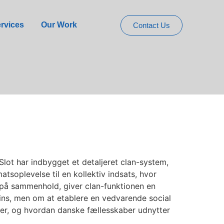
Grupper i Danmark
rvices
Our Work
Contact Us
lot har indbygget et detaljeret clan-system,
tsoplevelse til en kollektiv indsats, hvor
is på sammenhold, giver clan-funktionen en
oins, men om at etablere en vedvarende social
rker, og hvordan danske fællesskaber udnytter