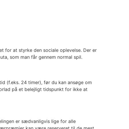
et for at styrke den sociale oplevelse. Der er
aluta, som man får gennem normal spil.
tid (f.eks. 24 timer), før du kan ansøge om
orlad på et belejligt tidspunkt for ikke at
ingen er sædvanligvis lige for alle
 særpræmier kan være reserveret til de mest