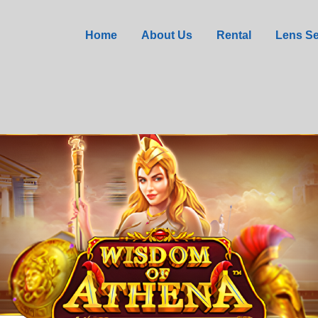
ησης Δεξιοτήτων στο W
Home
About Us
Rental
Lens Se
 Επίδοσης