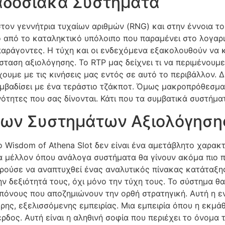
αδοσιακά Συστήματα
στον γεννήτρια τυχαίων αριθμών (RNG) και στην έννοια τ
ο από το καταληκτικό υπόλοιπο που παραμένει στο λογαρ
παράγοντες. Η τύχη και οι ενδεχόμενα εξακολουθούν να κ
ταση αξιολόγησης. Το RTP μας δείχνει τι να περιμένουμ
χουμε με τις κινήσεις μας εντός σε αυτό το περιβάλλον. 
μβαδίσει με ένα τεράστιο τζάκποτ. Όμως μακροπρόθεσμα,
ανότητες που σας δίνονται. Κάτι που τα συμβατικά συστήμ
 των Συστημάτων Αξιολόγηση
Wisdom of Athena Slot δεν είναι ένα αμετάβλητο χαρακτη
να μέλλον όπου ανάλογα συστήματα θα γίνουν ακόμα πιο
ρούσε να αναπτυχθεί ένας αναλυτικός πίνακας κατάταξης
ν δεξιότητά τους, όχι μόνο την τύχη τους. Το σύστημα θ
όνους που αποζημιώνουν την ορθή στρατηγική. Αυτή η εν
ης, εξελισσόμενης εμπειρίας. Μια εμπειρία όπου η εκμάθ
ρδος. Αυτή είναι η αληθινή σοφία που περιέχει το όνομα τ