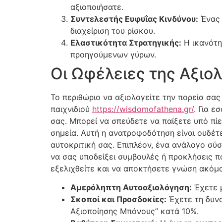
αξιοποιήσατε.
Συντελεστής Ευφυΐας Κινδύνου:
Ένας 
διαχείριση του ρίσκου.
Ελαστικότητα Στρατηγικής:
Η ικανότη
προηγούμενων γύρων.
Οι Ωφέλειες της Αξι
Το περιθώριο να αξιολογείτε την πορεία σας
παιχνιδιού
https://wisdomofathena.gr/
. Για 
σας. Μπορεί να σπεύδετε να παίξετε υπό πί
σημεία. Αυτή η ανατροφοδότηση είναι ουδέτ
αυτοκριτική σας. Επιπλέον, ένα ανάλογο σύσ
να σας υποδείξει συμβουλές ή προκλήσεις πο
εξελιχθείτε και να αποκτήσετε γνώση ακόμα 
Αμερόληπτη Αυτοαξιολόγηση:
Έχετε 
Σκοποί και Προσδοκίες:
Έχετε τη δυνα
Αξιοποίησης Μπόνους” κατά 10%.