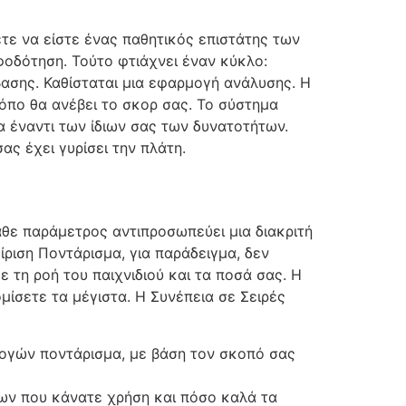
τε να είστε ένας παθητικός επιστάτης των
οδότηση. Τούτο φτιάχνει έναν κύκλο:
βασης. Καθίσταται μια εφαρμογή ανάλυσης. Η
ρόπο θα ανέβει το σκορ σας. Το σύστημα
α έναντι των ίδιων σας των δυνατοτήτων.
ας έχει γυρίσει την πλάτη.
άθε παράμετρος αντιπροσωπεύει μια διακριτή
ριση Ποντάρισμα, για παράδειγμα, δεν
 τη ροή του παιχνιδιού και τα ποσά σας. Η
μίσετε τα μέγιστα. Η Συνέπεια σε Σειρές
λογών ποντάρισμα, με βάση τον σκοπό σας
ν που κάνατε χρήση και πόσο καλά τα