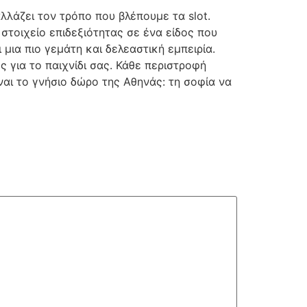
λλάζει τον τρόπο που βλέπουμε τα slot.
 στοιχείο επιδεξιότητας σε ένα είδος που
μια πιο γεμάτη και δελεαστική εμπειρία.
 για το παιχνίδι σας. Κάθε περιστροφή
ίναι το γνήσιο δώρο της Αθηνάς: τη σοφία να