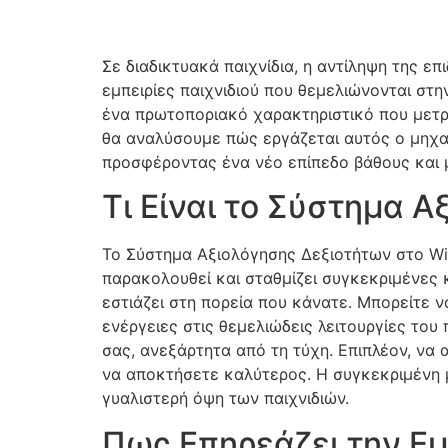
Σε διαδικτυακά παιχνίδια, η αντίληψη της ε
εμπειρίες παιχνιδιού που θεμελιώνονται στη
ένα πρωτοποριακό χαρακτηριστικό που μετρά
θα αναλύσουμε πώς εργάζεται αυτός ο μηχανι
προσφέροντας ένα νέο επίπεδο βάθους και μι
Τι Είναι το Σύστημα 
Το Σύστημα Αξιολόγησης Δεξιοτήτων στο Wis
παρακολουθεί και σταθμίζει συγκεκριμένες κ
εστιάζει στη πορεία που κάνατε. Μπορείτε ν
ενέργειες στις θεμελιώδεις λειτουργίες του
σας, ανεξάρτητα από τη τύχη. Επιπλέον, να
να αποκτήσετε καλύτερος. Η συγκεκριμένη μ
γυαλιστερή όψη των παιχνιδιών.
Πως Επηρεάζει την Εμπ