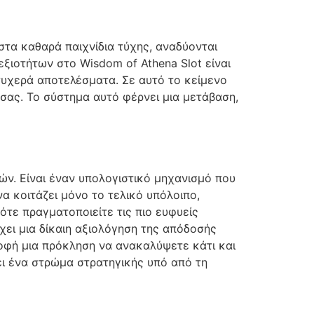
 στα καθαρά παιχνίδια τύχης, αναδύονται
εξιοτήτων στο Wisdom of Athena Slot είναι
τυχερά αποτελέσματα. Σε αυτό το κείμενο
 σας. Το σύστημα αυτό φέρνει μια μετάβαση,
ών. Είναι έναν υπολογιστικό μηχανισμό που
να κοιτάζει μόνο το τελικό υπόλοιπο,
ότε πραγματοποιείτε τις πιο ευφυείς
έχει μια δίκαιη αξιολόγηση της απόδοσής
ροφή μια πρόκληση να ανακαλύψετε κάτι και
ει ένα στρώμα στρατηγικής υπό από τη