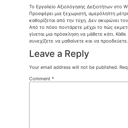
Το Εργαλείο Αξιολόγησης Δεξιοτήτων στο Wi
Προσφέρει μια ξεχωριστή, αμερόληπτη μέτρησ
καθορίζεται από την τύχη. Δεν ακυρώνει τον
Από το πόσο ποντάρετε μέχρι το πώς εκμετα
γίνεται μια πρόσκληση να μάθετε κάτι. Κάθε 
συνεχίζετε να μαθαίνετε και να προοδεύετε.
Leave a Reply
Your email address will not be published.
Req
Comment
*