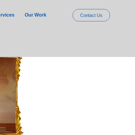
isdom of Athena
rvices
Our Work
Contact Us