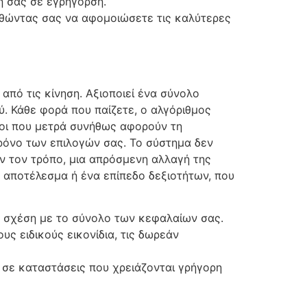
 σας σε εγρήγορση.
θώντας σας να αφομοιώσετε τις καλύτερες
πό τις κίνηση. Αξιοποιεί ένα σύνολο
 Κάθε φορά που παίζετε, ο αλγόριθμος
τροι που μετρά συνήθως αφορούν τη
χρόνο των επιλογών σας. Το σύστημα δεν
όν τον τρόπο, μια απρόσμενη αλλαγή της
α αποτέλεσμα ή ένα επίπεδο δεξιοτήτων, που
ε σχέση με το σύνολο των κεφαλαίων σας.
ς ειδικούς εικονίδια, τις δωρεάν
 σε καταστάσεις που χρειάζονται γρήγορη