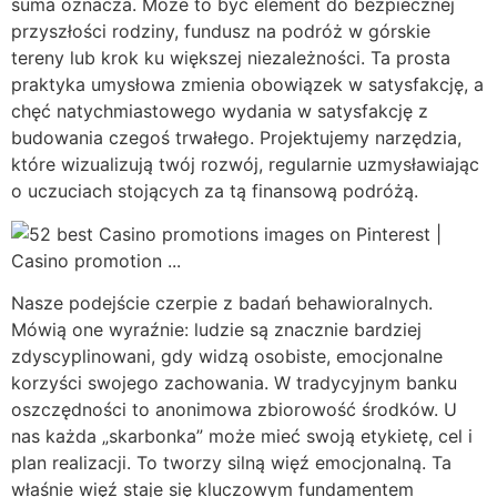
suma oznacza. Może to być element do bezpiecznej
przyszłości rodziny, fundusz na podróż w górskie
tereny lub krok ku większej niezależności. Ta prosta
praktyka umysłowa zmienia obowiązek w satysfakcję, a
chęć natychmiastowego wydania w satysfakcję z
budowania czegoś trwałego. Projektujemy narzędzia,
które wizualizują twój rozwój, regularnie uzmysławiając
o uczuciach stojących za tą finansową podróżą.
Nasze podejście czerpie z badań behawioralnych.
Mówią one wyraźnie: ludzie są znacznie bardziej
zdyscyplinowani, gdy widzą osobiste, emocjonalne
korzyści swojego zachowania. W tradycyjnym banku
oszczędności to anonimowa zbiorowość środków. U
nas każda „skarbonka” może mieć swoją etykietę, cel i
plan realizacji. To tworzy silną więź emocjonalną. Ta
właśnie więź staje się kluczowym fundamentem