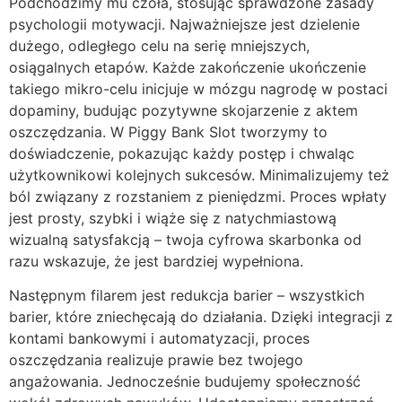
Podchodzimy mu czoła, stosując sprawdzone zasady
psychologii motywacji. Najważniejsze jest dzielenie
dużego, odległego celu na serię mniejszych,
osiągalnych etapów. Każde zakończenie ukończenie
takiego mikro-celu inicjuje w mózgu nagrodę w postaci
dopaminy, budując pozytywne skojarzenie z aktem
oszczędzania. W Piggy Bank Slot tworzymy to
doświadczenie, pokazując każdy postęp i chwaląc
użytkownikowi kolejnych sukcesów. Minimalizujemy też
ból związany z rozstaniem z pieniędzmi. Proces wpłaty
jest prosty, szybki i wiąże się z natychmiastową
wizualną satysfakcją – twoja cyfrowa skarbonka od
razu wskazuje, że jest bardziej wypełniona.
Następnym filarem jest redukcja barier – wszystkich
barier, które zniechęcają do działania. Dzięki integracji z
kontami bankowymi i automatyzacji, proces
oszczędzania realizuje prawie bez twojego
angażowania. Jednocześnie budujemy społeczność