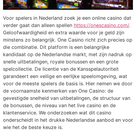
Voor spelers in Nederland zoek je een online casino dat
verder gaat dan alleen spellen
https://onescasino.com/
.
Geloofwaardigheid en extra waarde voor je geld zijn
minstens zo belangrijk. One Casino richt zich precies op
die combinatie. Dit platform is een belangrijke
kandidaat op de Nederlandse markt, met zijn nadruk op
snelle uitbetalingen, royale bonussen en een grote
spelcollectie. De licentie van de Kansspelautoriteit
garandeert een veilige en eerlijke speelomgeving, wat
voor de meeste spelers de basis is. Hier nemen we door
de voornaamste kenmerken van One Casino: de
gevestigde snelheid van uitbetalingen, de structuur van
de bonussen, de niveau van het live casino en de
klantenservice. We onderzoeken wat dit casino
onderscheidt in het drukke Nederlandse aanbod en voor
wie het de beste keuze is.