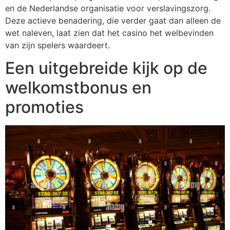
en de Nederlandse organisatie voor verslavingszorg.
Deze actieve benadering, die verder gaat dan alleen de
wet naleven, laat zien dat het casino het welbevinden
van zijn spelers waardeert.
Een uitgebreide kijk op de
welkomstbonus en
promoties