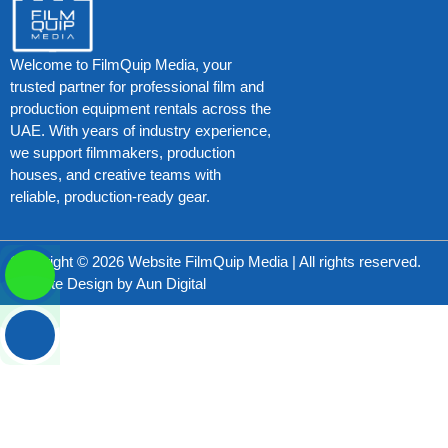
Welcome to FilmQuip Media, your
trusted partner for professional film and
production equipment rentals across the
UAE. With years of industry experience,
we support filmmakers, production
houses, and creative teams with
reliable, production-ready gear.
Copyright © 2026 Website FilmQuip Media | All rights reserved.
Website Design by
Aun Digital