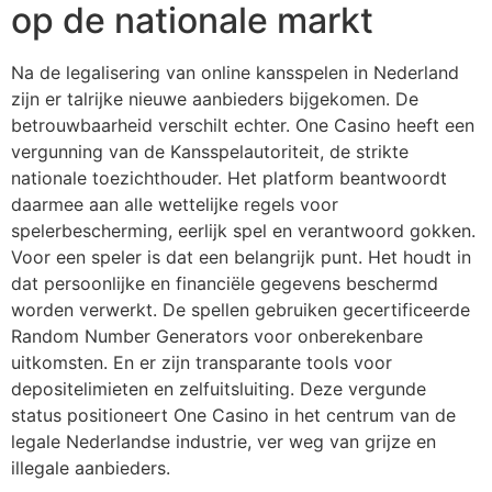
op de nationale markt
Na de legalisering van online kansspelen in Nederland
zijn er talrijke nieuwe aanbieders bijgekomen. De
betrouwbaarheid verschilt echter. One Casino heeft een
vergunning van de Kansspelautoriteit, de strikte
nationale toezichthouder. Het platform beantwoordt
daarmee aan alle wettelijke regels voor
spelerbescherming, eerlijk spel en verantwoord gokken.
Voor een speler is dat een belangrijk punt. Het houdt in
dat persoonlijke en financiële gegevens beschermd
worden verwerkt. De spellen gebruiken gecertificeerde
Random Number Generators voor onberekenbare
uitkomsten. En er zijn transparante tools voor
depositelimieten en zelfuitsluiting. Deze vergunde
status positioneert One Casino in het centrum van de
legale Nederlandse industrie, ver weg van grijze en
illegale aanbieders.