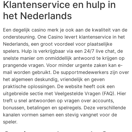
Klantenservice en hulp in
het Nederlands
Een degelijk casino merk je ook aan de kwaliteit van de
ondersteuning. One Casino levert klantenservice in het
Nederlands, een groot voordeel voor plaatselijke
spelers. Hulp is verkrijgbaar via een 24/7 live chat, de
snelste manier om onmiddellijk antwoord te krijgen op
prangende vragen. Voor minder urgente zaken kan e-
mail worden gebruikt. De supportmedewerkers zijn over
het algemeen deskundig, vriendelijk en geven
praktische oplossingen. De website heeft ook een
uitgebreide sectie met Veelgestelde Vragen (FAQ). Hier
treft u snel antwoorden op vragen over accounts,
bonussen, betalingen en spelregels. Deze verschillende
kanalen vormen samen een stevig vangnet voor de
speler.