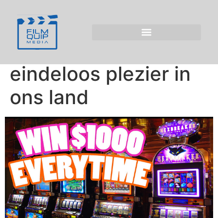
Casino One levert
vlotte uitbetalingen,
royale bonussen en
eindeloos plezier in
ons land