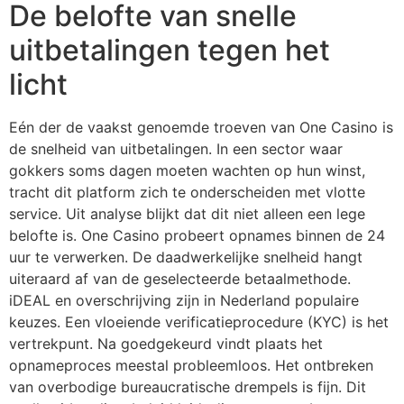
De belofte van snelle
uitbetalingen tegen het
licht
Eén der de vaakst genoemde troeven van One Casino is
de snelheid van uitbetalingen. In een sector waar
gokkers soms dagen moeten wachten op hun winst,
tracht dit platform zich te onderscheiden met vlotte
service. Uit analyse blijkt dat dit niet alleen een lege
belofte is. One Casino probeert opnames binnen de 24
uur te verwerken. De daadwerkelijke snelheid hangt
uiteraard af van de geselecteerde betaalmethode.
iDEAL en overschrijving zijn in Nederland populaire
keuzes. Een vloeiende verificatieprocedure (KYC) is het
vertrekpunt. Na goedgekeurd vindt plaats het
opnameproces meestal probleemloos. Het ontbreken
van overbodige bureaucratische drempels is fijn. Dit