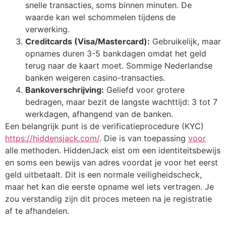
snelle transacties, soms binnen minuten. De
waarde kan wel schommelen tijdens de
verwerking.
Creditcards (Visa/Mastercard):
Gebruikelijk, maar
opnames duren 3-5 bankdagen omdat het geld
terug naar de kaart moet. Sommige Nederlandse
banken weigeren casino-transacties.
Bankoverschrijving:
Geliefd voor grotere
bedragen, maar bezit de langste wachttijd: 3 tot 7
werkdagen, afhangend van de banken.
Een belangrijk punt is de verificatieprocedure (KYC)
https://hiddensjack.com/
. Die is van toepassing
voor
alle methoden. HiddenJack eist om een identiteitsbewijs
en soms een bewijs van adres voordat je voor het eerst
geld uitbetaalt. Dit is een normale veiligheidscheck,
maar het kan die eerste opname wel iets vertragen. Je
zou verstandig zijn dit proces meteen na je registratie
af te afhandelen.