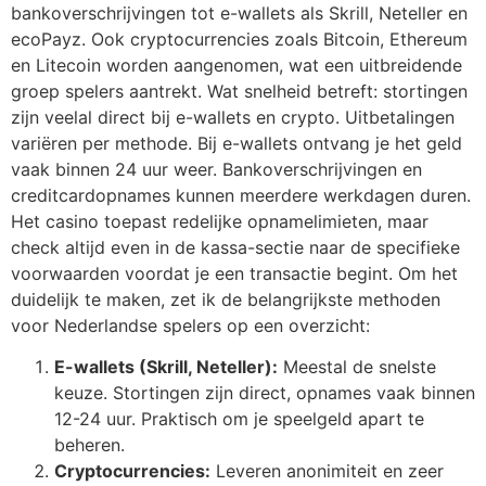
bankoverschrijvingen tot e-wallets als Skrill, Neteller en
ecoPayz. Ook cryptocurrencies zoals Bitcoin, Ethereum
en Litecoin worden aangenomen, wat een uitbreidende
groep spelers aantrekt. Wat snelheid betreft: stortingen
zijn veelal direct bij e-wallets en crypto. Uitbetalingen
variëren per methode. Bij e-wallets ontvang je het geld
vaak binnen 24 uur weer. Bankoverschrijvingen en
creditcardopnames kunnen meerdere werkdagen duren.
Het casino toepast redelijke opnamelimieten, maar
check altijd even in de kassa-sectie naar de specifieke
voorwaarden voordat je een transactie begint. Om het
duidelijk te maken, zet ik de belangrijkste methoden
voor Nederlandse spelers op een overzicht:
E-wallets (Skrill, Neteller):
Meestal de snelste
keuze. Stortingen zijn direct, opnames vaak binnen
12-24 uur. Praktisch om je speelgeld apart te
beheren.
Cryptocurrencies:
Leveren anonimiteit en zeer