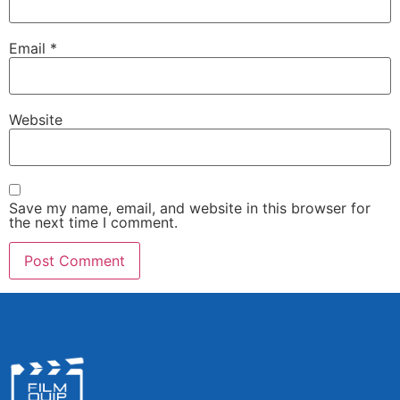
Email
*
Website
Save my name, email, and website in this browser for
the next time I comment.