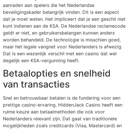
aanraden aan spelers die het Nederlandse
beveiligingskader belangrijk vinden. Dit is een aspect
dat je moet weten. Het impliceert dat je een geschil niet
kunt indienen aan de KSA. De Nederlandse reclamecode
geldt er niet, en gebruikersbelangen kunnen anders
worden behandeld. De technologie is misschien goed,
maar het legale vangnet voor Nederlanders is afwezig.
Dat is een wezenlijk verschil met een casino dat wel
degelijk een KSA-vergunning heeft.
Betaalopties en snelheid
van transacties
Snel en betrouwbaar betalen is de fundering voor een
prettige casino-ervaring. HiddenJack Casino heeft een
ruime keuze aan betaalmethoden die ook voor
Nederlanders relevant zijn. Dat gaat van traditionele
mogelijkheden zoals creditcards (Visa, Mastercard) en