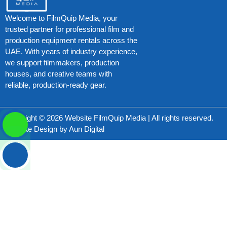
Welcome to FilmQuip Media, your
trusted partner for professional film and
production equipment rentals across the
UAE. With years of industry experience,
we support filmmakers, production
houses, and creative teams with
reliable, production-ready gear.
Copyright © 2026 Website FilmQuip Media | All rights reserved.
Website Design by
Aun Digital