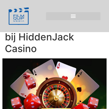
Waarbij elke draai
lonend aanvoelt voor
Nederlandse spelers
bij HiddenJack
Casino