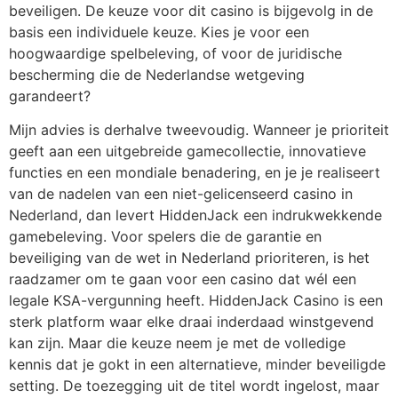
beveiligen. De keuze voor dit casino is bijgevolg in de
basis een individuele keuze. Kies je voor een
hoogwaardige spelbeleving, of voor de juridische
bescherming die de Nederlandse wetgeving
garandeert?
Mijn advies is derhalve tweevoudig. Wanneer je prioriteit
geeft aan een uitgebreide gamecollectie, innovatieve
functies en een mondiale benadering, en je je realiseert
van de nadelen van een niet-gelicenseerd casino in
Nederland, dan levert HiddenJack een indrukwekkende
gamebeleving. Voor spelers die de garantie en
beveiliging van de wet in Nederland prioriteren, is het
raadzamer om te gaan voor een casino dat wél een
legale KSA-vergunning heeft. HiddenJack Casino is een
sterk platform waar elke draai inderdaad winstgevend
kan zijn. Maar die keuze neem je met de volledige
kennis dat je gokt in een alternatieve, minder beveiligde
setting. De toezegging uit de titel wordt ingelost, maar