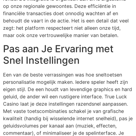
op onze regionale gewoontes. Deze efficiëntie in
financiële transacties doet onnodig wachten af en
behoudt de vaart in de actie. Het is een detail dat veel
zegt: het platform respecteert niet alleen onze tijd,
maar ook onze vertrouwelijke manier van betalen.
Pas aan Je Ervaring met
Snel Instellingen
Een van de beste verrassingen was hoe sneltoetsen
personalisatie mogelijk maken. Iedere speler heeft zijn
eigen stijl. De een houdt van levendige graphics en hard
geluid, de ander wil een rustigere interface. True Luck
Casino laat je deze instellingen razendsnel aanpassen.
Met vaste toetscombinaties schakel je van grafische
kwaliteit (handig bij wisselende internet snelheid), pas je
geluidsvolumes per kanaal aan (muziek, effecten,
commentaar), of minimaliseer je de spelinterface. Je