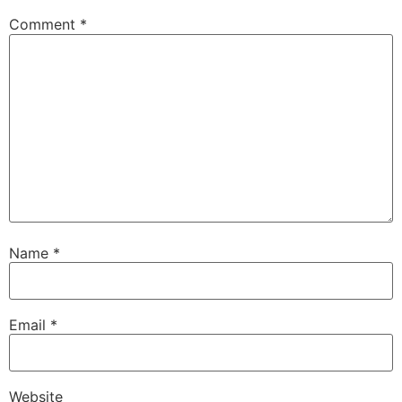
Comment
*
Name
*
Email
*
Website