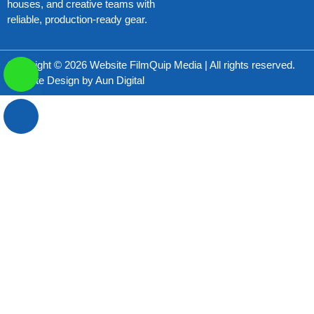
houses, and creative teams with
reliable, production-ready gear.
Copyright © 2026 Website FilmQuip Media | All rights reserved.
Website Design by
Aun Digital