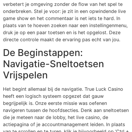
verbetert je omgeving zonder de flow van het spel te
onderbreken. Stel je voor: je zit in een opwindende live
game show en het commentaar is net iets te hard. In
plaats van te hoeven zoeken naar een instellingenmenu,
druk je op een paar toetsen en is het opgelost. Deze
directe controle maakt de ervaring pas echt van jou.
De Beginstappen:
Navigatie-Sneltoetsen
Vrijspelen
Het begint allemaal bij de navigatie. True Luck Casino
heeft een logisch systeem opgezet dat gauw
begrijpelijk is. Onze eerste missie was oefenen
navigeren tussen de hoofdsecties. Denk aan sneltoetsen
die je meteen naar de lobby, het live casino, de
actiepagina of je accountmanagement leiden. In plaats
van te scrollen en te turen, klik je bijvoorbeeld op ‘Ctrl +