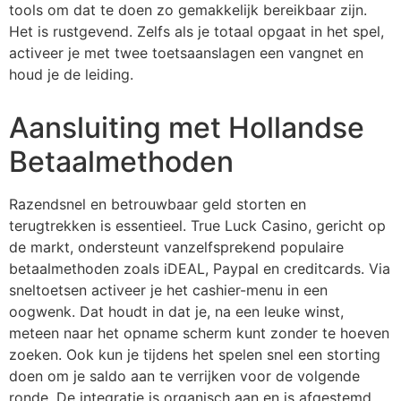
tools om dat te doen zo gemakkelijk bereikbaar zijn.
Het is rustgevend. Zelfs als je totaal opgaat in het spel,
activeer je met twee toetsaanslagen een vangnet en
houd je de leiding.
Aansluiting met Hollandse
Betaalmethoden
Razendsnel en betrouwbaar geld storten en
terugtrekken is essentieel. True Luck Casino, gericht op
de markt, ondersteunt vanzelfsprekend populaire
betaalmethoden zoals iDEAL, Paypal en creditcards. Via
sneltoetsen activeer je het cashier-menu in een
oogwenk. Dat houdt in dat je, na een leuke winst,
meteen naar het opname scherm kunt zonder te hoeven
zoeken. Ook kun je tijdens het spelen snel een storting
doen om je saldo aan te verrijken voor de volgende
ronde. De integratie is organisch aan en is afgestemd