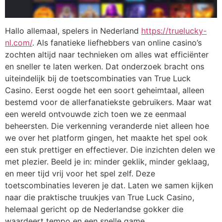
Hallo allemaal, spelers in Nederland
https://truelucky-
nl.com/
. Als fanatieke liefhebbers van online casino’s
zochten altijd naar technieken om alles wat efficiënter
en sneller te laten werken. Dat onderzoek bracht ons
uiteindelijk bij de toetscombinaties van True Luck
Casino. Eerst oogde het een soort geheimtaal, alleen
bestemd voor de allerfanatiekste gebruikers. Maar wat
een wereld ontvouwde zich toen we ze eenmaal
beheersten. Die verkenning veranderde niet alleen hoe
we over het platform gingen, het maakte het spel ook
een stuk prettiger en effectiever. Die inzichten delen we
met plezier. Beeld je in: minder geklik, minder geklaag,
en meer tijd vrij voor het spel zelf. Deze
toetscombinaties leveren je dat. Laten we samen kijken
naar die praktische truukjes van True Luck Casino,
helemaal gericht op de Nederlandse gokker die
waardeert tempo en een snelle game.