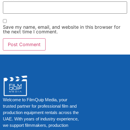
Save my name, email, and website in this browser for
the next time I comment.
Welcome to FilmQuip Media, your
trusted partner for professional film and
production equipment rentals across the
UAE. With years of industry experience,
we support filmmakers, production