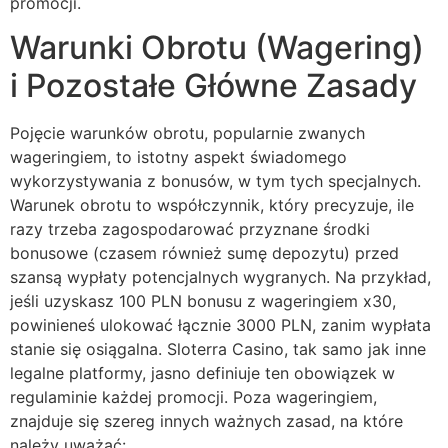
promocji.
Warunki Obrotu (Wagering)
i Pozostałe Główne Zasady
Pojęcie warunków obrotu, popularnie zwanych
wageringiem, to istotny aspekt świadomego
wykorzystywania z bonusów, w tym tych specjalnych.
Warunek obrotu to współczynnik, który precyzuje, ile
razy trzeba zagospodarować przyznane środki
bonusowe (czasem również sumę depozytu) przed
szansą wypłaty potencjalnych wygranych. Na przykład,
jeśli uzyskasz 100 PLN bonusu z wageringiem x30,
powinieneś ulokować łącznie 3000 PLN, zanim wypłata
stanie się osiągalna. Sloterra Casino, tak samo jak inne
legalne platformy, jasno definiuje ten obowiązek w
regulaminie każdej promocji. Poza wageringiem,
znajduje się szereg innych ważnych zasad, na które
należy uważać: