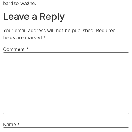
bardzo ważne.
Leave a Reply
Your email address will not be published.
Required
fields are marked
*
Comment
*
Name
*