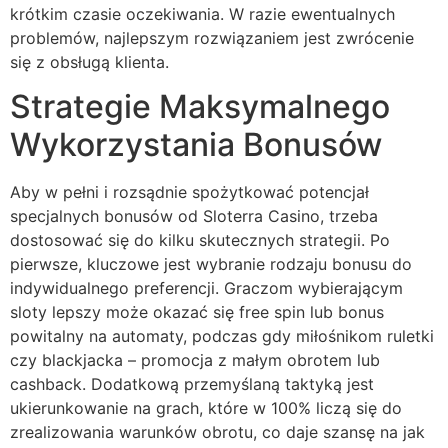
krótkim czasie oczekiwania. W razie ewentualnych
problemów, najlepszym rozwiązaniem jest zwrócenie
się z obsługą klienta.
Strategie Maksymalnego
Wykorzystania Bonusów
Aby w pełni i rozsądnie spożytkować potencjał
specjalnych bonusów od Sloterra Casino, trzeba
dostosować się do kilku skutecznych strategii. Po
pierwsze, kluczowe jest wybranie rodzaju bonusu do
indywidualnego preferencji. Graczom wybierającym
sloty lepszy może okazać się free spin lub bonus
powitalny na automaty, podczas gdy miłośnikom ruletki
czy blackjacka – promocja z małym obrotem lub
cashback. Dodatkową przemyślaną taktyką jest
ukierunkowanie na grach, które w 100% liczą się do
zrealizowania warunków obrotu, co daje szansę na jak