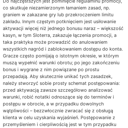
Do najczęstszych jest pominięcie regulaminu promocji,
co skutkuje niezamierzonym łamaniem zasad, np.
graniem w zakazane gry lub przekroczeniem limitu
zakładu. Innym częstym potknięciem jest usiłowanie
aktywacji więcej niż jednego bonusu naraz – większość
kasyn, w tym Sloterra, zakazuje łączenia promocji, a
taka praktyka może prowadzić do anulowaniem
wszystkich nagród i zablokowaniem dostępu do konta.
Gracze często pomijają o istotnym okresie, w którym
muszą wypełnić warunki obrotu; po jego zakończeniu
bonus i wygrane z nim powiązane po prostu
przepadają. Aby skutecznie unikać tych zasadzek,
należy stworzyć sobie prosty schemat postępowania:
przed aktywacją zawsze szczegółowo analizować
warunki, robić notatki odnoszące się do terminów i
postępu w obrocie, a w przypadku dowolnych
wątpliwości – bezzwłocznie zwracać się z obsługą
klienta w celu uzyskania wyjaśnień. Postępowanie z
przemyśleniem i cierpliwością jest w tym przypadku