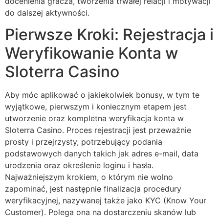
docenienia gracza, tworzenia trwałej relacji i motywacji
do dalszej aktywności.
Pierwsze Kroki: Rejestracja i
Weryfikowanie Konta w
Sloterra Casino
Aby móc aplikować o jakiekolwiek bonusy, w tym te
wyjątkowe, pierwszym i koniecznym etapem jest
utworzenie oraz kompletna weryfikacja konta w
Sloterra Casino. Proces rejestracji jest przeważnie
prosty i przejrzysty, potrzebujący podania
podstawowych danych takich jak adres e-mail, data
urodzenia oraz określenie loginu i hasła.
Najważniejszym krokiem, o którym nie wolno
zapominać, jest następnie finalizacja procedury
weryfikacyjnej, nazywanej także jako KYC (Know Your
Customer). Polega ona na dostarczeniu skanów lub