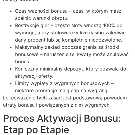
Czas ważności bonusu – czas, w którym masz
spełnić warunki obrotu.
Restrykcje gier – często sloty wnoszą 100% do
wymogu, a gry stołowe czy live casino zaledwie
dany procent lub są kompletnie niedozwolone.
Maksymalny zakład podczas grania za środki
bonusowe – naruszenie tej kwoty może anulować
bonus.
Konieczny minimalny depozyt, który pozwala do
aktywacji oferty.
Limity wypłaty z wygranych bonusowych –
niektóre promocje mają cap na wygraną.
Lekceważenie tych zasad jest podstawową powodem
utraty bonusu i powiązanych z nim wygranych.
Proces Aktywacji Bonusu:
Etap po Etapie