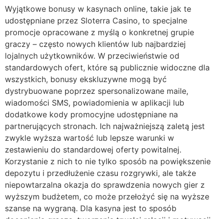
Wyjątkowe bonusy w kasynach online, takie jak te
udostępniane przez Sloterra Casino, to specjalne
promocje opracowane z myślą o konkretnej grupie
graczy – często nowych klientów lub najbardziej
lojalnych użytkowników. W przeciwieństwie od
standardowych ofert, które są publicznie widoczne dla
wszystkich, bonusy ekskluzywne mogą być
dystrybuowane poprzez spersonalizowane maile,
wiadomości SMS, powiadomienia w aplikacji lub
dodatkowe kody promocyjne udostępniane na
partnerujących stronach. Ich najważniejszą zaletą jest
zwykle wyższa wartość lub lepsze warunki w
zestawieniu do standardowej oferty powitalnej.
Korzystanie z nich to nie tylko sposób na powiększenie
depozytu i przedłużenie czasu rozgrywki, ale także
niepowtarzalna okazja do sprawdzenia nowych gier z
wyższym budżetem, co może przełożyć się na wyższe
szanse na wygraną. Dla kasyna jest to sposób